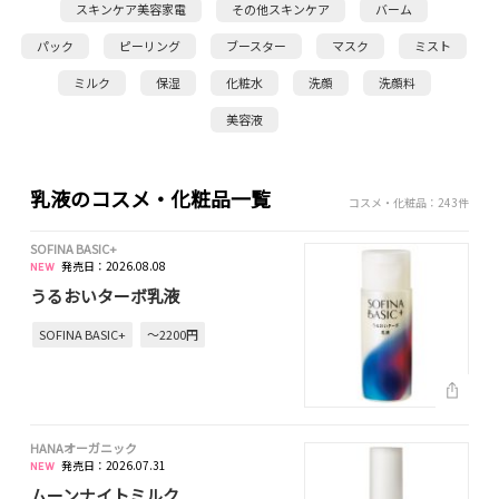
スキンケア美容家電
その他スキンケア
バーム
パック
ピーリング
ブースター
マスク
ミスト
ミルク
保湿
化粧水
洗顔
洗顔料
美容液
乳液のコスメ・化粧品一覧
コスメ・化粧品：243件
SOFINA BASIC+
発売日：2026.08.08
うるおいターボ乳液
SOFINA BASIC+
～2200円
HANAオーガニック
発売日：2026.07.31
ムーンナイトミルク