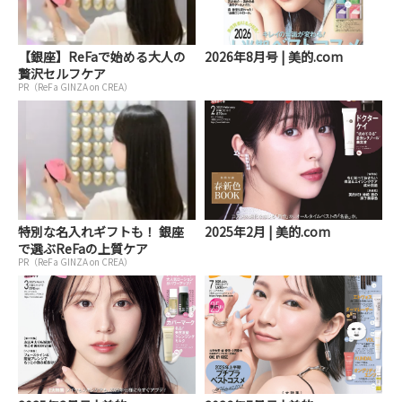
【銀座】ReFaで始める大人の
2026年8月号 | 美的.com
贅沢セルフケア
PR（ReFa GINZA on CREA）
特別な名入れギフトも！ 銀座
2025年2月 | 美的.com
で選ぶReFaの上質ケア
PR（ReFa GINZA on CREA）