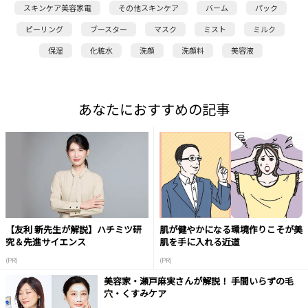
スキンケア美容家電
その他スキンケア
バーム
パック
ピーリング
ブースター
マスク
ミスト
ミルク
保湿
化粧水
洗顔
洗顔料
美容液
あなたにおすすめの記事
【友利 新先生が解説】ハチミツ研
肌が健やかになる環境作りこそが美
究＆先進サイエンス
肌を手に入れる近道
(PR)
(PR)
美容家・瀬戸麻実さんが解説！ 手間いらずの毛
穴・くすみケア