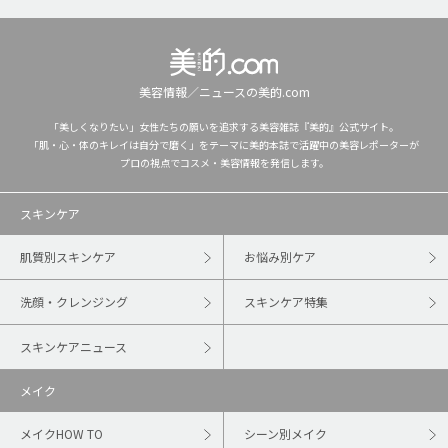
美容情報／ニュースの美的.com
「美しくなりたい」女性たちの願いを追求する美容雑誌『美的』公式サイト。
「肌・心・体のキレイは自分で磨く」をテーマに美的本誌で活躍中の美容レポーターが
プロの視点でコスメ・美容情報を発信します。
スキンケア
肌質別スキンケア
お悩み別ケア
洗顔・クレンジング
スキンケア特集
スキンケアニュース
メイク
メイクHOW TO
シーン別メイク