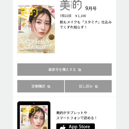
9
月号
7月22日 ￥1,100
肌もメイクも「スタミナ」仕込み
でくずれ知らず！
最新号を購入する
定期購読
試し読み
美的がタブレットや
スマートフォンで読める！