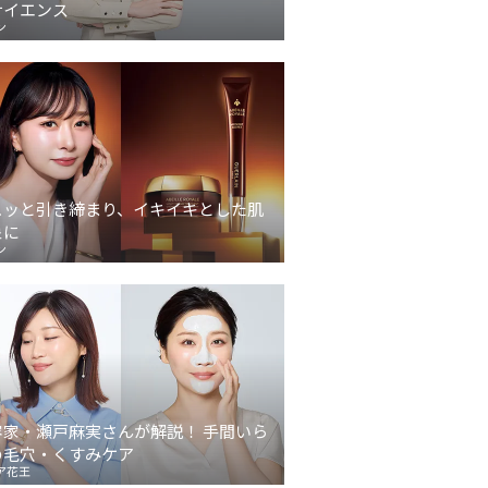
サイエンス
ン
ュッと引き締まり、イキイキとした肌
象に
ン
容家・瀬戸麻実さんが解説！ 手間いら
の毛穴・くすみケア
ア花王