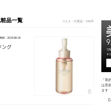
化粧品一覧
コスメ・化粧品：448件
売日：2026.08.18
9
ジング
7月
￥1
『美的
は意
ます
【