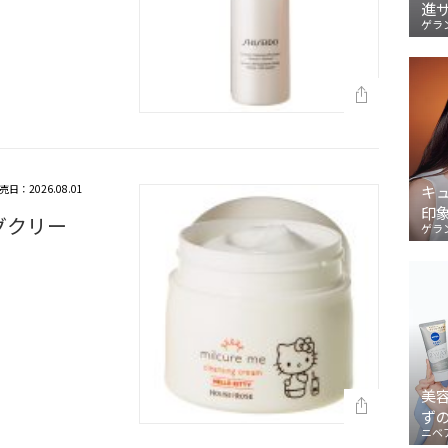
進
ゲラ
売日：2026.08.01
キ
印
グクリー
ゲラ
美
ず
ニベ