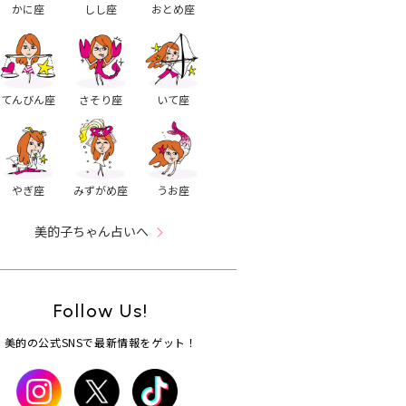
かに座
しし座
おとめ座
てんびん座
さそり座
いて座
やぎ座
みずがめ座
うお座
美的子ちゃん占いへ
Follow Us!
美的の公式SNSで最新情報をゲット！