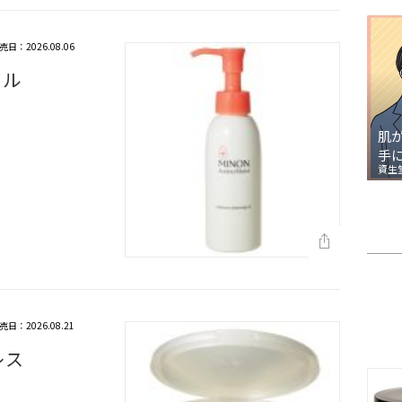
売日：2026.08.06
イル
肌
手
資生
売日：2026.08.21
レス