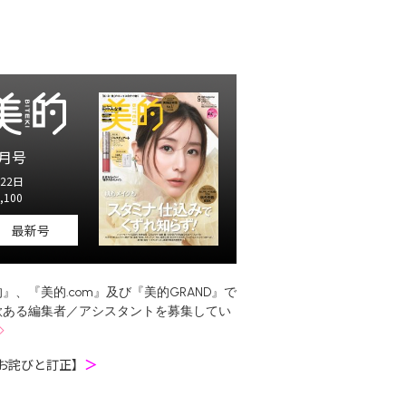
月号
22日
,100
最新号
』、『美的.com』及び『美的GRAND』で
欲ある編集者／アシスタントを募集してい
お詫びと訂正】
＞