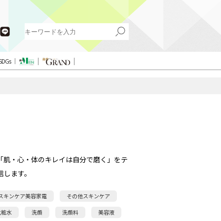
SDGs
「肌・心・体のキレイは自分で磨く」をテ
信します。
スキンケア美容家電
その他スキンケア
化粧水
洗顔
洗顔料
美容液