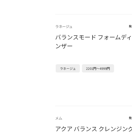
ラネージュ
発
バランスモード フォームデ
ンザー
ラネージュ
2201円～4999円
メム
発
アクア バランス クレンジン