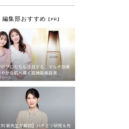
編集部おすすめ
【PR】
容のプロたちも注目する、マルチ効果
健やかな肌へ導く高機能美容液
クシール
友利 新先生が解説】ハチミツ研究＆先