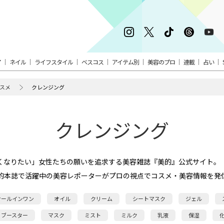
ア
ネイル
ライフスタイル
ベスコス
アイテム別
美容のプロ
連載
占い
スメ
クレンジング
クレンジング
くなりたい」女性たちの願いを追求する美容雑誌『美的』公式サイト。
的本誌で活躍中の美容レポーターがプロの視点でコスメ・美容情報を発
オールインワン
オイル
クリーム
シートマスク
ジェル
ブースター
マスク
ミスト
ミルク
乳液
保湿