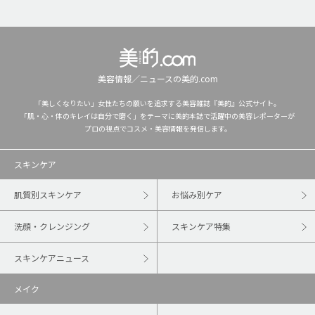
美容情報／ニュースの美的.com
「美しくなりたい」女性たちの願いを追求する美容雑誌『美的』公式サイト。
「肌・心・体のキレイは自分で磨く」をテーマに美的本誌で活躍中の美容レポーターが
プロの視点でコスメ・美容情報を発信します。
スキンケア
肌質別スキンケア
お悩み別ケア
洗顔・クレンジング
スキンケア特集
スキンケアニュース
メイク