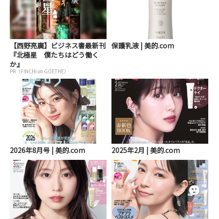
【西野亮廣】ビジネス書最新刊
保護乳液 | 美的.com
『北極星 僕たちはどう働く
か』
PR（FINCHI on GOETHE）
2026年8月号 | 美的.com
2025年2月 | 美的.com