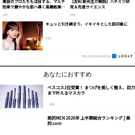
美容のプロたちも注目する、マルチ
【友利 新先生が解説】ハチミツ研
効果で健やかな肌へ導く高機能美容
究＆先進サイエンス
液
(PR)
(PR)
キュッと引き締まり、イキイキとした肌印象に
(PR)
Recommended by
あなたにおすすめ
ベスコス1位受賞！ まつげを美しく整え、目力
まで叶えるマスカラ
（PR）
美的MEN 2026年 上半期総合ランキング | 美
的.com