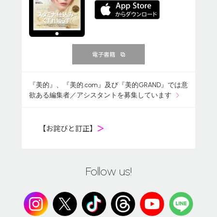
電子書籍
『美的』、『美的.com』及び『美的GRAND』では意
欲ある編集者／アシスタントを募集しています
【お詫びと訂正】
＞
Follow us!