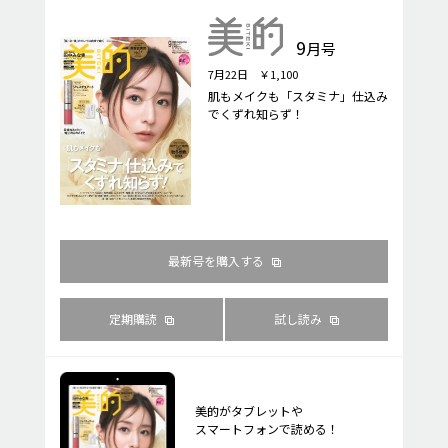
9
月号
7月22日 ￥1,100
肌もメイクも「スタミナ」仕込み
でくずれ知らず！
最新号を購入する
定期購読
試し読み
美的がタブレットや
スマートフォンで読める！