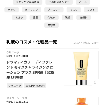
スキンケア美容家電
その他スキンケア
バーム
パック
ピーリング
ブースター
マスク
ミスト
ミルク
保湿
化粧水
洗顔
洗顔料
美容液
乳液のコスメ・化粧品一覧
コスメ・化粧品：243件
クリニーク
発売日：2025.08.01
ドラマティカリー ディファレ
ント モイスチャライジング ロ
ーション プラス SPF50［2025
年 8月発売］
クリニーク
5000円～9999円
ドクターシーラボ
発売日：2025.02.17