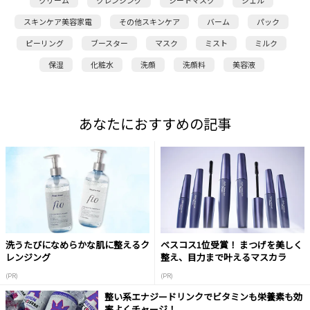
クリーム
クレンジング
シートマスク
ジェル
スキンケア美容家電
その他スキンケア
バーム
パック
ピーリング
ブースター
マスク
ミスト
ミルク
保湿
化粧水
洗顔
洗顔料
美容液
あなたにおすすめの記事
洗うたびになめらかな肌に整えるク
ベスコス1位受賞！ まつげを美しく
レンジング
整え、目力まで叶えるマスカラ
(PR)
(PR)
整い系エナジードリンクでビタミンも栄養素も効
率よくチャージ！