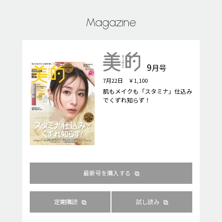
Magazine
9
月号
7月22日 ￥1,100
肌もメイクも「スタミナ」仕込み
でくずれ知らず！
最新号を購入する
定期購読
試し読み