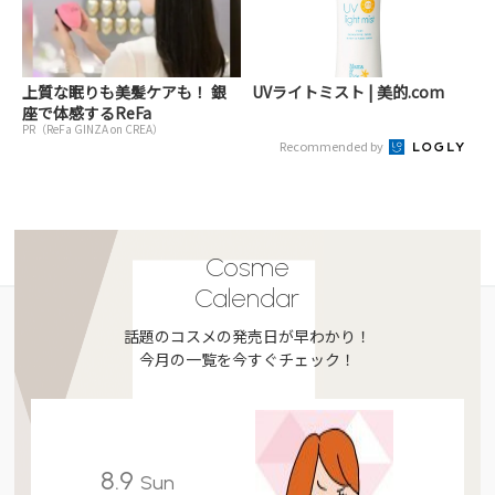
上質な眠りも美髪ケアも！ 銀
UVライトミスト | 美的.com
座で体感するReFa
PR（ReFa GINZA on CREA）
Recommended by
Cosme
Calendar
話題のコスメの発売日が早わかり！
今月の一覧を今すぐチェック！
8.9
Sun