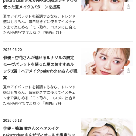
paku☆chanさんがNARSの限定シャドウを
使った夏メイク3パターンを提案
夏のアイパレットを新調するなら、トレンド
感はもちろん、毎日飽きずに使えてイメチェ
ンまで楽しめる「モト取れ」コスメに出合え
たらHAPPYですよね♡ 『美的』7月…
2026.06.20
俳優・杏花さんが魅せるルナソルの限定
モーヴパレットを使った夏のおすすめル
ック3選｜ヘアメイクpaku☆chanさんが提
案
夏のアイパレットを新調するなら、トレンド
感はもちろん、毎日飽きずに使えてイメチェ
ンまで楽しめる「モト取れ」コスメに出合え
たらHAPPYですよね♡ 『美的』7月…
2026.06.18
俳優・鳴海 唯さん×ヘアメイク
paku☆chanさんがディオールの限定シャ