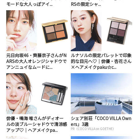
モードな大人っぽアイ...
RSの限定シャ...
元日向坂46・齊藤京子さんがN
ルナソルの限定パレットで印象
ARSの大人オレンジシャドウで
的な目元へ♡｜俳優・杏花さん
アンニュイなムードに...
×ヘアメイクpaku☆c...
俳優・鳴海 唯さんがディオー
シェア別荘「COCO VILLA Own
ルの淡ブルーシャドウで清涼感
ers」3選
PR（COCO VILLA on GOETHE）
アップ♡｜ヘアメイクpa...