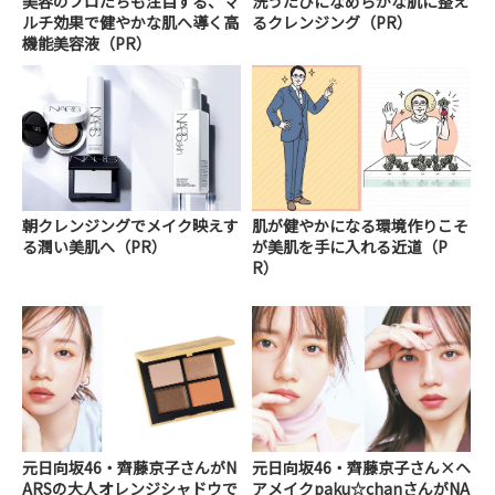
美容のプロたちも注目する、マ
洗うたびになめらかな肌に整え
ルチ効果で健やかな肌へ導く高
るクレンジング（PR）
機能美容液（PR）
朝クレンジングでメイク映えす
肌が健やかになる環境作りこそ
る潤い美肌へ（PR）
が美肌を手に入れる近道（P
R）
元日向坂46・齊藤京子さんがN
元日向坂46・齊藤京子さん×ヘ
ARSの大人オレンジシャドウで
アメイクpaku☆chanさんがNA