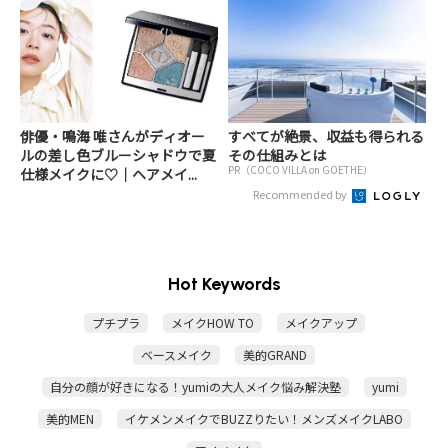
俳優・鳴海 唯さんがディオー
すべてが絶景、収益も得られる
ルの差し色ブルーシャドウで夏
その仕組みとは
PR（COCO VILLA on GOETHE）
仕様メイクに♡｜ヘアメイ...
Recommended by
Hot Keywords
プチプラ
メイクHOW TO
メイクアップ
ベースメイク
美的GRAND
自分の顔が好きになる！yumiの大人メイク悩み解決塾
yumi
美的MEN
イケメンメイクでBUZZりたい！メンズメイクLABO