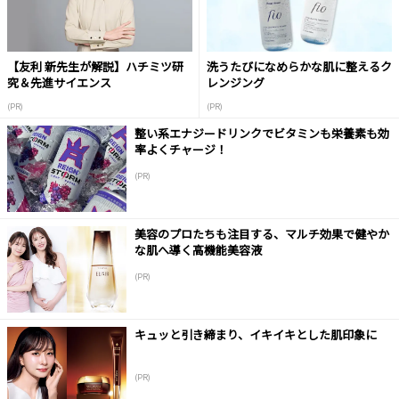
【友利 新先生が解説】ハチミツ研
洗うたびになめらかな肌に整えるク
究＆先進サイエンス
レンジング
(PR)
(PR)
整い系エナジードリンクでビタミンも栄養素も効
率よくチャージ！
(PR)
美容のプロたちも注目する、マルチ効果で健やか
な肌へ導く高機能美容液
(PR)
キュッと引き締まり、イキイキとした肌印象に
(PR)