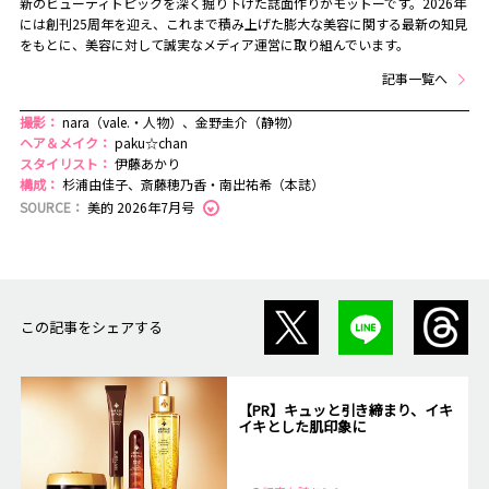
新のビューティトピックを深く掘り下げた誌面作りがモットーです。2026年
には創刊25周年を迎え、これまで積み上げた膨大な美容に関する最新の知見
をもとに、美容に対して誠実なメディア運営に取り組んでいます。
記事一覧へ
撮影：
nara（vale.・人物）、金野圭介（静物）
ヘア＆メイク：
paku☆chan
スタイリスト：
伊藤あかり
構成：
杉浦由佳子、斎藤穂乃香・南出祐希（本誌）
SOURCE：
美的 2026年7月号
この記事をシェアする
【PR】キュッと引き締まり、イキ
イキとした肌印象に