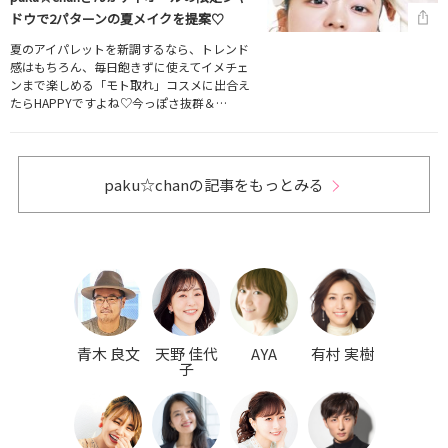
ドウで2パターンの夏メイクを提案♡
夏のアイパレットを新調するなら、トレンド
感はもちろん、毎日飽きずに使えてイメチェ
ンまで楽しめる「モト取れ」コスメに出合え
たらHAPPYですよね♡今っぽさ抜群＆…
paku☆chanの記事をもっとみる
青木 良文
天野 佳代
AYA
有村 実樹
子