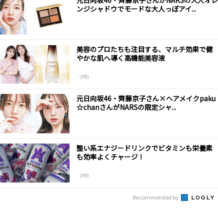
ンジシャドウでモードな大人っぽアイ...
美容のプロたちも注目する、マルチ効果で健
やかな肌へ導く高機能美容液
（PR）
元日向坂46・齊藤京子さん×ヘアメイクpaku
☆chanさんがNARSの限定シャ...
整い系エナジードリンクでビタミンも栄養素
も効率よくチャージ！
（PR）
Recommended by