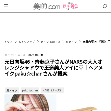
元日向坂46・齊藤京子
トップ
メイクアップ
メイクHOW TO
夏メイク
メイクHOW TO
2026.06.10
元日向坂46・齊藤京子さんがNARSの大人オ
レンジシャドウで王道美人アイに♡｜ヘアメ
イクpaku☆chanさんが提案
夏メイク
paku☆chan
NARS（ナーズ）