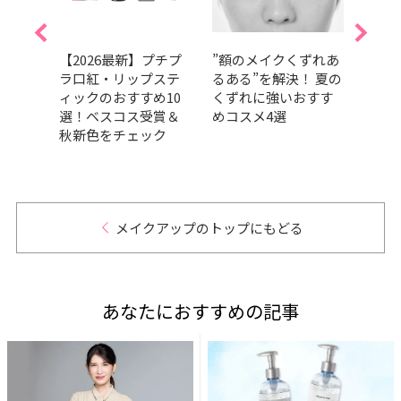
が落
【2026最新】プチプ
”額のメイクくずれあ
【20
立
ラ口紅・リップステ
るある”を解決！ 夏の
マス
イク
ィックのおすすめ10
くずれに強いおすす
んと
おすす
選！ベスコス受賞＆
めコスメ4選
スコ
テク
秋新色をチェック
色を
メイクアップのトップにもどる
あなたにおすすめの記事