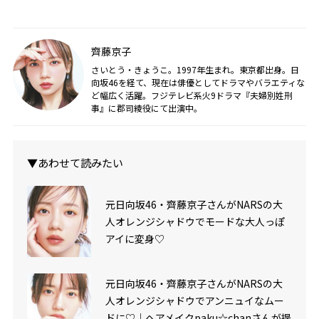
齊藤京子
さいとう・きょうこ。1997年生まれ。東京都出身。日
向坂46を経て、現在は俳優としてドラマやバラエティな
ど幅広く活躍。フジテレビ系火9ドラマ『夫婦別姓刑
事』に郡司綾役にて出演中。
▼あわせて読みたい
元日向坂46・齊藤京子さんがNARSの大
人オレンジシャドウでモードな大人っぽ
アイに変身♡
元日向坂46・齊藤京子さんがNARSの大
人オレンジシャドウでアンニュイなムー
ドに♡｜ヘアメイクpaku☆chanさんが提