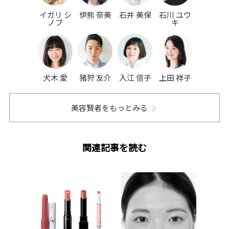
イガリ シ
伊熊 奈美
石井 美保
石川 ユウ
ノブ
キ
犬木 愛
猪狩 友介
入江 信子
上田 祥子
美容賢者をもっとみる
関連記事を読む