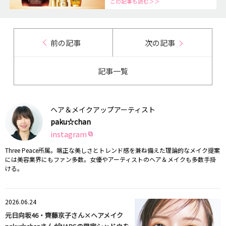
この記事も読む＞＞
前の記事
次の記事
記事一覧
ヘア＆メイクアップアーティスト
paku☆chan
instagram
Three Peace所属。端正な美しさとトレンド感を兼ね備えた理論的なメイク提案
には美容業界にもファン多数。女優やアーティストのヘア＆メイクも多数手掛
ける。
2026.06.24
元日向坂46・齊藤京子さん×ヘアメイク