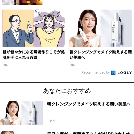
肌が健やかになる環境作りこそが美
朝クレンジングでメイク映えする潤
肌を手に入れる近道
い美肌へ
(PR)
(PR)
Recommended by
あなたにおすすめ
朝クレンジングでメイク映えする潤い美肌へ
（PR）
元日向坂46・齊藤京子さんがNARSの大人オレ