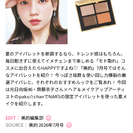
夏のアイパレットを新調するなら、トレンド感はもちろん、
毎日飽きずに使えてイメチェンまで楽しめる「モト取れ」コ
スメに出合えたらHAPPYですよね♡ 『美的』7月号ではそん
なアイパレットを紹介！ 今っぽさ抜群＆使い回し力爆裂の厳
選アイパレと、それぞれのおすすめルックをご覧あれ！ 今回
は元日向坂46・齊藤京子さん×ヘア＆メイクアップアーティ
ストのpaku☆chanでNARSの限定アイパレットを使った夏メ
イクを紹介します。
EDIT：
美的編集部
SOURCE：
美的 2026年7月号