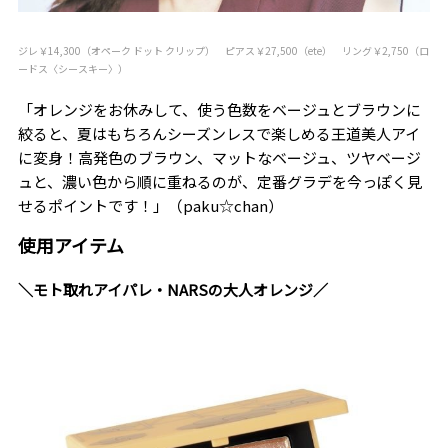
ジレ￥14,300（オペーク ドット クリップ） ピアス￥27,500（ete） リング￥2,750（ロ
ードス〈シースキー〉）
「オレンジをお休みして、使う色数をベージュとブラウンに
絞ると、夏はもちろんシーズンレスで楽しめる王道美人アイ
に変身！高発色のブラウン、マットなベージュ、ツヤベージ
ュと、濃い色から順に重ねるのが、定番グラデを今っぽく見
せるポイントです！」（paku☆chan）
使用アイテム
＼モト取れアイパレ・NARSの大人オレンジ／