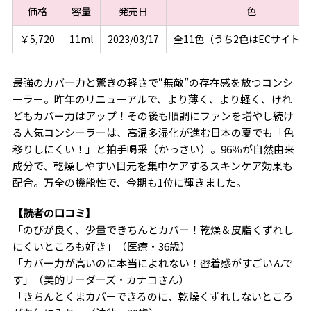
価格
容量
発売日
色
￥5,720
11ml
2023/03/17
全11色（うち2色はECサイト
最強のカバー力と驚きの軽さで“無敵”の存在感を放つコンシ
ーラー。昨年のリニューアルで、より薄く、より軽く、けれ
どもカバー力はアップ！その後も順調にファンを増やし続け
る人気コンシーラーは、高温多湿化が進む日本の夏でも「色
移りしにくい！」と拍手喝采（かっさい）。96％が自然由来
成分で、乾燥しやすい目元を集中ケアするスキンケア効果も
配合。万全の機能性で、今期も1位に輝きました。
【読者の口コミ】
「のびが良く、少量できちんとカバー！乾燥＆皮脂くずれし
にくいところも好き」（医療・36歳）
「カバー力が高いのに本当によれない！密着感がすごいんで
す」（美的リーダーズ・カナコさん）
「きちんとくまカバーできるのに、乾燥くずれしないところ