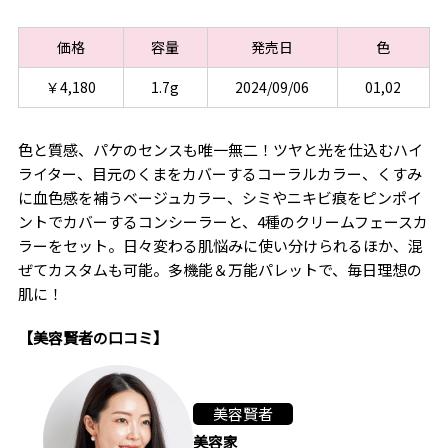
価格
容量
発売日
色
￥4,180
1.7g
2024/09/06
01,02
色と質感、パケのセンスも唯一無二！ツヤと光を仕込むハイ
ライター、目元のくまをカバーするコーラルカラー、くすみ
に血色感を補うベージュカラー、シミやニキビ痕をピンポイ
ントでカバーするコンシーラーと、4種のクリームフェースカ
ラーをセット。日々変わる肌悩みに使い分けられるほか、混
ぜてカスタムも可能。多機能＆万能パレットで、毎日理想の
肌に！
【美容賢者の口コミ】
美容賢者
美容家