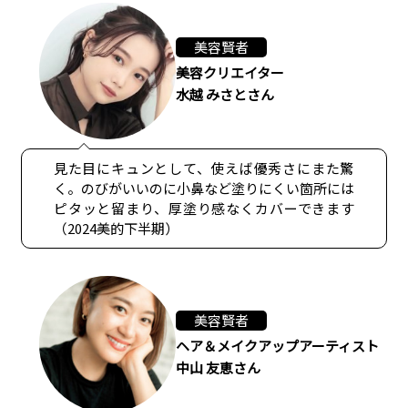
美容賢者
美容クリエイター
水越 みさとさん
見た目にキュンとして、使えば優秀さにまた驚
く。のびがいいのに小鼻など塗りにくい箇所には
ピタッと留まり、厚塗り感なくカバーできます
（2024美的下半期）
美容賢者
ヘア＆メイクアップアーティスト
中山 友恵さん