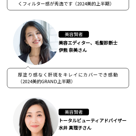
くフィルター感が秀逸です（2024美的上半期）
美容賢者
美容エディター、毛髪診断士
伊熊 奈美さん
厚塗り感なく肝斑をキレイにカバーでき感動
（2024美的GRAND上半期）
美容賢者
トータルビューティアドバイザー
水井 真理子さん