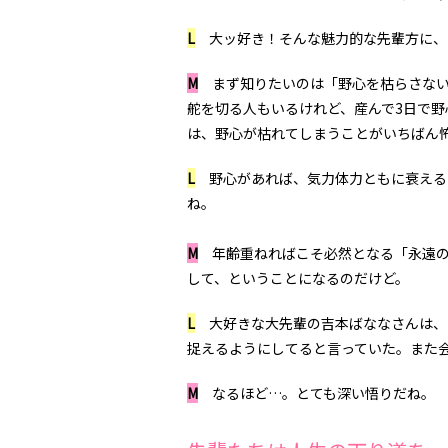
L
大ッ好き！そんな魅力的な先輩方に、
M
まず知りたいのは「野心を枯らさない
舵を切る人もいるけれど、産んで
3
日で野
は、野心が枯れてしまうことがいちばん
L
野心があれば、気力体力ともに衰える
ね。
M
年齢重ねればこそ必然となる「永遠の
して、ということになるのだけど。
L
大好きな大先輩の吉本ばななさんは、
捉えるようにしてると言っていた。また
M
なるほど…。とても深い悟りだね。