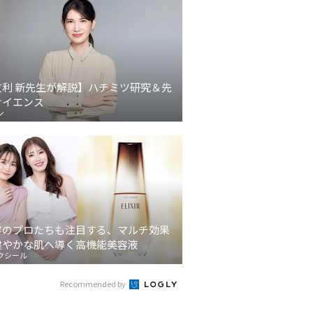
友利 新先生が解説】ハチミツ研究＆先
サイエンス
ン
容のプロたちも注目する、マルチ効果
健やかな肌へ導く高機能美容液
クシール
Recommended by