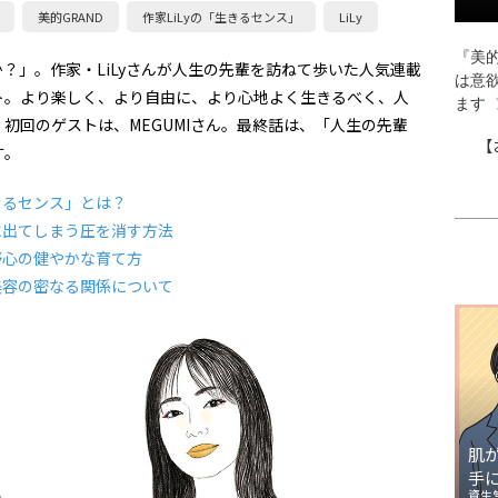
美的GRAND
作家LiLyの「生きるセンス」
LiLy
『美的
？」。作家・LiLyさんが人生の先輩を訪ねて歩いた人気連載
は意
ト。より楽しく、より自由に、より心地よく生きるべく、人
ます
初回のゲストは、MEGUMIさん。最終話は、「人生の先輩
【
す。
きるセンス」とは？
識に出てしまう圧を消す方法
野心の健やかな育て方
と美容の密なる関係について
肌
手
資生