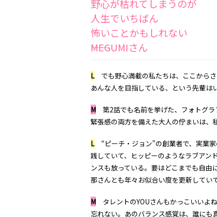
野心が枯れてしまうのが
人生でいちばん
怖いことかもしれない
――MEGUMIさん
L
でも野心満載の私たちは、ここからさ
あんな人を目指している、という先輩は
M
第2話でも名前を挙げた、フォトグラフ
緊張感の両方を備えた大人の佇まいは、
L
“ピーチ・ジョン”の創業者で、実業家
践していて、ヒッピーのようなラブアン
ンスも放っている。要はどこまでも自由
那さんとも年々お似合い度を更新してい
M
タレントのYOUさんもかっこいいよ
忘れない。あのバランス感覚は、誰にも