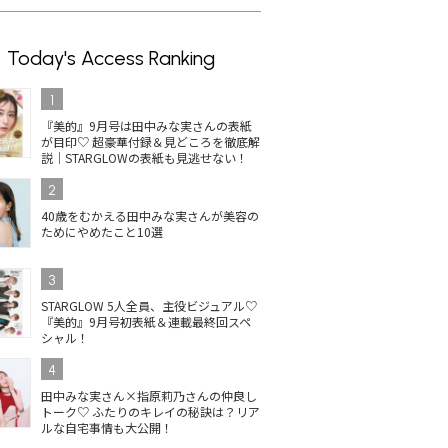
Today's Access Ranking
1
『美的』9月号は田中みな実さんの表紙
が目印♡ 超豪華付録＆見どころを徹底解
説｜STARGLOWの表紙も見逃せない！
2
40歳をむかえる田中みな実さんが美容の
ためにやめたこと10選
3
STARGLOW 5人全員、主役ビジュアル♡
『美的』9月号初表紙＆連載最終回スペ
シャル！
4
田中みな実さん×指原莉乃さんの仲良し
トーク♡ ふたりのキレイの秘訣は？リア
ルな自宅事情も大公開！