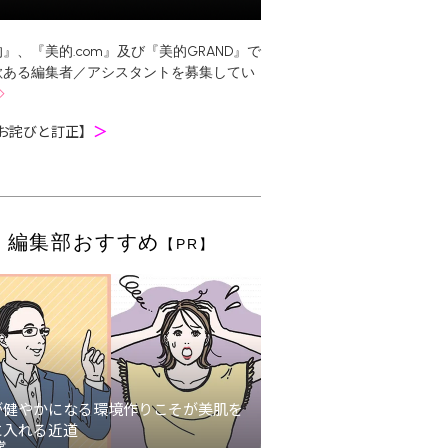
』、『美的.com』及び『美的GRAND』で
欲ある編集者／アシスタントを募集してい
お詫びと訂正】
＞
編集部おすすめ
【PR】
が健やかになる環境作りこそが美肌を
に入れる近道
堂