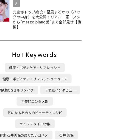
5
元宝塚トップ娘役・星風まどかの〈バッ
グの中身〉を大公開！リアル一軍コスメ
から“mezzo piano愛”まで全部見せ【後
編】
Hot Keywords
健康・ボディケア・リフレッシュ
健康・ボディケア・リフレッシュニュース
塚歌劇OGセルフメイク
＃表紙インタビュー
＃美的エンタメ部
気になるあの人のビューティレシピ
ライフスタイル特集
容家 石井美保の語りたいコスメ
石井 美保