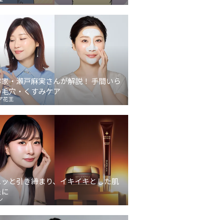
容家・瀬戸麻実さんが解説！ 手間いら
の毛穴・くすみケア
ア花王
ュッと引き締まり、イキイキとした肌
象に
ン