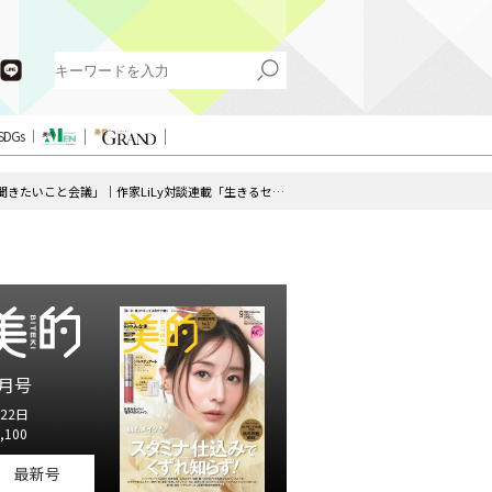
SDGs
MEGUMIさんと語る「人生の先輩に聞きたいこと会議」｜作家LiLy対談連載「生きるセンス Season.2」第5話
月号
22日
,100
最新号