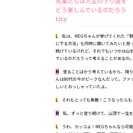
先輩たちは人生の下り道を
どう楽しんでいるのだろう
――LiLy
L
私は、
MEG
ちゃんが挙げてくれた「
に下る方法」も同時に聞いてみたいと思
続けているけれど、それでもいつかは山
でいるのだろうって考えることがあるの
M
登ることばかり考えているから、降り
んは
80
代の今がピークなんだって。ファ
しいとおっしゃっていたよ。
L
それもとっても素敵！こうなったらも
M
私、ずっと登り続けて、山頂で一生を
L
うわ、カッコよ！
MEG
ちゃんなら可