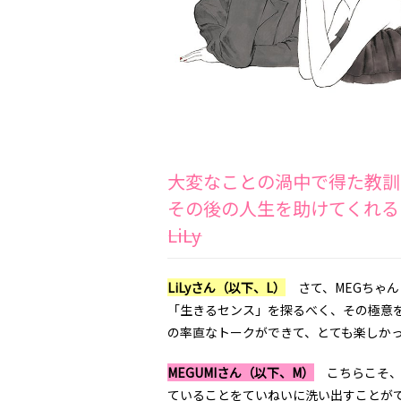
大変なことの渦中で得た教訓
その後の人生を助けてくれる
――LiLy
LiLyさん（以下、L）
さて、
MEG
ちゃん
「生きるセンス」を探るべく、その極意
の率直なトークができて、とても楽しか
MEGUMIさん（以下、M）
こちらこそ、
ていることをていねいに洗い出すことが