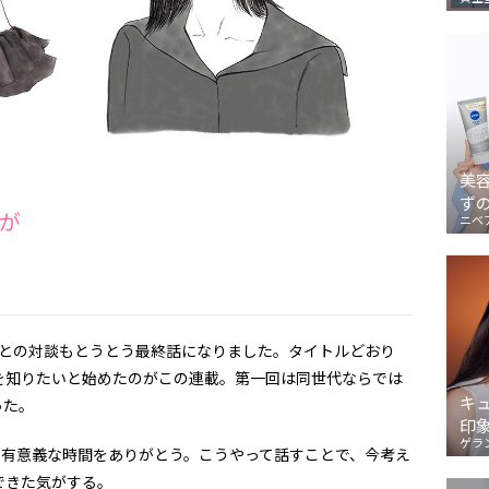
美
ず
が
ニベ
との対談もとうとう最終話になりました。タイトルどおり
を知りたいと始めたのがこの連載。第一回は同世代ならでは
キ
った。
印
ゲラ
有意義な時間をありがとう。こうやって話すことで、今考え
できた気がする。