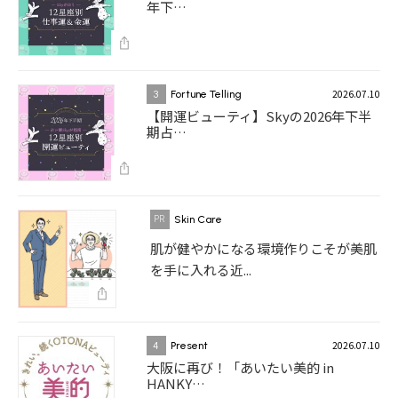
年下…
2026.07.10
3
Fortune Telling
【開運ビューティ】Skyの2026年下半
期占…
Skin Care
肌が健やかになる環境作りこそが美肌
を手に入れる近...
2026.07.10
4
Present
大阪に再び！「あいたい美的 in
HANKY…