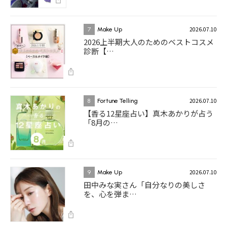
2026.07.10
7
Make Up
2026上半期大人のためのベストコスメ
診断【…
2026.07.10
8
Fortune Telling
【香る12星座占い】真木あかりが占う
「8月の…
2026.07.10
9
Make Up
田中みな実さん「自分なりの美しさ
を、心を弾ま…