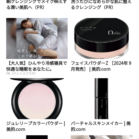
朝クレンジングでメイク映えす
洗うたびになめらかな肌に整え
る潤い美肌へ（PR）
るクレンジング（PR）
【大人気】ひんやり冷感寝具で
フェイスパウダーZ ［2024年 9
快適な睡眠をあなたに。
月発売］ | 美的.com
PR（アイリスプラザ）
ジュレリープカラーパウダー |
バーチャルスキンメイカー | 美
美的.com
的.com