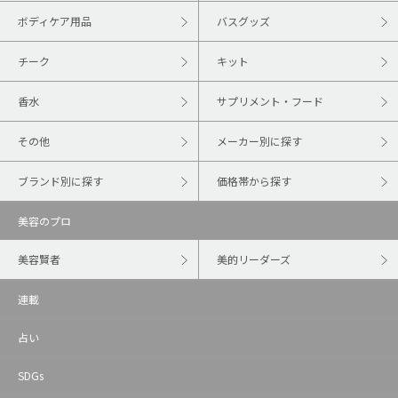
ボディケア用品
バスグッズ
チーク
キット
香水
サプリメント・フード
その他
メーカー別に探す
ブランド別に探す
価格帯から探す
美容のプロ
美容賢者
美的リーダーズ
連載
占い
SDGs