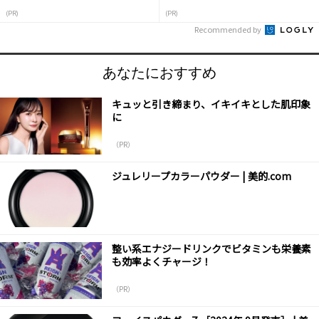
(PR)
(PR)
Recommended by
あなたにおすすめ
キュッと引き締まり、イキイキとした肌印象
に
（PR）
ジュレリープカラーパウダー | 美的.com
整い系エナジードリンクでビタミンも栄養素
も効率よくチャージ！
（PR）