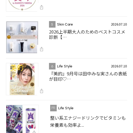
2026.07.10
5
Skin Care
2026上半期大人のためのベストコスメ
診断【…
2026.07.10
6
Life Style
『美的』9月号は田中みな実さんの表紙
が目印♡…
Life Style
整い系エナジードリンクでビタミンも
栄養素も効率よ...