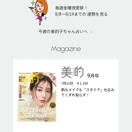
毎週金曜夜更新！
8/8〜8/14までの 運勢を見る
今週の美的子ちゃん占いへ
Magazine
9
月号
7月22日 ￥1,100
肌もメイクも「スタミナ」仕込み
でくずれ知らず！