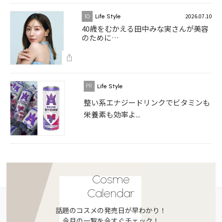
2026.07.10
10
Life Style
40歳をむかえる田中みな実さんが美容
のために…
Life Style
整い系エナジードリンクでビタミンも
栄養素も効率よ...
Cosme
Calendar
話題のコスメの発売日が早わかり！
今月の一覧を今すぐチェック！