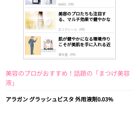
by
NARS（PR）
lo
gl
美容のプロたちも注目す
y
る、マルチ効果で健やかな
肌へ導く高機能美容液
エリクシール（PR）
肌が健やかになる環境作り
こそが美肌を手に入れる近
道
資生堂（PR）
美容のプロがおすすめ！話題の「まつげ美容
液」
アラガン グラッシュビスタ 外用液剤0.03%