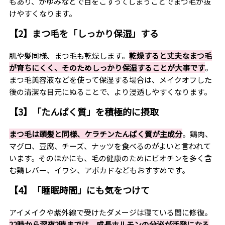
もあり、かゆみなどで目をこすってしまうことでまつ毛が抜
けやすくなります。
【2】まつ毛を「しっかり保湿」する
肌や髪同様、まつ毛も乾燥します。
乾燥すると丈夫なまつ毛
が育ちにくく、そのためしっかり保湿することが大事です
。
まつ毛美容液などを使って保湿する場合は、メイクオフした
後の清潔な目元にぬることで、より浸透しやすくなります。
【3】「たんぱく質」を積極的に摂取
まつ毛は頭髪と同様、ケラチンたんぱく質が主成分
。鶏肉、
マグロ、豆腐、チーズ、ナッツを食べるのがよいと言われて
います。そのほかにも、毛の健康のためにビオチンを多く含
む鶏レバー、イワシ、アボカドなどもおすすめです。
【4】「睡眠時間」にも気をつけて
アイメイクや紫外線で受けたダメージは寝ている間に修復。
22時から深夜2時までは、成長ホルモンの分泌が活発になる