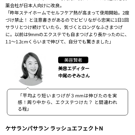
薬会社が日本人向けに改良。
「昨年ステイホームでセルフケア熱が高まって使用開始。2度
づけ禁止！ と注意書きがあるのでビビリながら忠実に1日1回
サラリとつけ続けていたら、気づくとロングなふさまつげ
に。以前は9mmのエクステでも自まつげより長かったのに、
1.1〜1.2cmくらいまで伸びて、自分でも驚きました」
美容賢者
美容エディター
中尾のぞみさん
「平均より短いまつげが３mmは伸びたのを実
感！周り中から、エクステつけた？ と間違われ
る程」
ケサランパサラン ラッシュエフェクトN