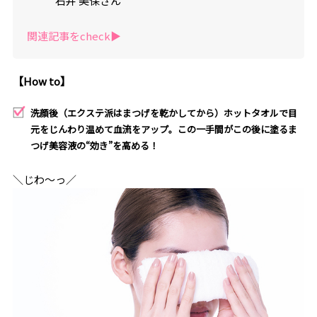
石井 美保さん
関連記事をcheck▶︎
【How to】
洗顔後（エクステ派はまつげを乾かしてから）ホットタオルで目
元をじんわり温めて血流をアップ。この一手間がこの後に塗るま
つげ美容液の“効き”を高める！
＼じわ～っ／