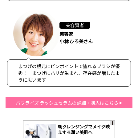
美容賢者
美容家
小林 ひろ美さん
まつげの根元にピンポイントで塗れるブラシが優
秀！ まつげにハリが生まれ、存在感が増したよ
うに思います
パワライズ ラッシュセラムの詳細・購入はこちら
朝クレンジングでメイク映
A
えする潤い美肌へ
ds