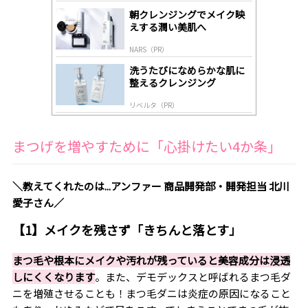
gl
朝クレンジングでメイク映
y
えする潤い美肌へ
NARS（PR）
洗うたびになめらかな肌に
整えるクレンジング
リベルタ（PR）
まつげを増やすために「心掛けたい4か条」
＼教えてくれたのは...アンファー 商品開発部・開発担当 北川
愛子さん／
【1】メイクを残さず「きちんと落とす」
まつ毛や根本にメイクや汚れが残っていると美容成分は浸透
しにくくなります
。また、デモデックスと呼ばれるまつ毛ダ
ニを増殖させることも！まつ毛ダニは炎症の原因になること