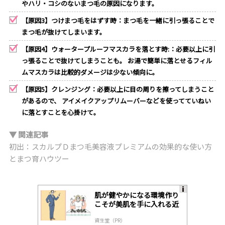
やハリ・コシのないまつ毛の原因になります。
【原因3】つけまつ毛をはずす時：まつ毛を一緒に引っ張ることで
まつ毛が抜けてしまいます。
【原因4】ウォータープルーフマスカラを落とす時:：必要以上に引
っ張ることで抜けてしまうことも。 お湯で簡単に落とせるフィル
ムマスカラは比較的ダメージは少ない傾向に。
【原因5】クレンジング：必要以上に目の周りを擦ってしまうこと
があるので、 アイメイクアップリムーバーなどを使ってていねい
に落とすことを心掛けて。
▼ 関連記事
初出：スカルプＤまつ毛美容液プレミアムの効果的な使い方
とまつ育ハウツー
肌が健やかになる環境作り
A
こそが美肌を手に入れる近
ds
道
by
資生堂（PR）
lo