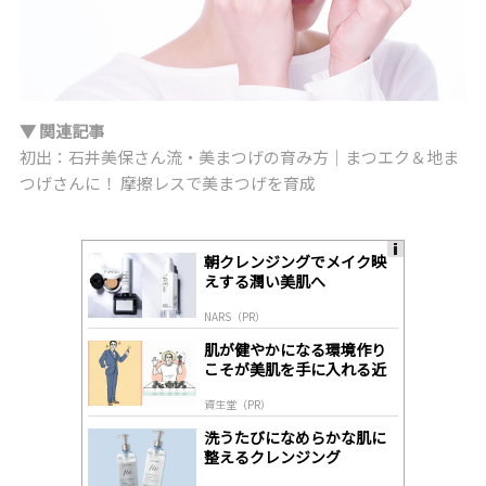
▼ 関連記事
初出：石井美保さん流・美まつげの育み方｜まつエク＆地ま
つげさんに！ 摩擦レスで美まつげを育成
朝クレンジングでメイク映
A
えする潤い美肌へ
ds
by
NARS（PR）
lo
gl
肌が健やかになる環境作り
y
こそが美肌を手に入れる近
道
資生堂（PR）
洗うたびになめらかな肌に
整えるクレンジング