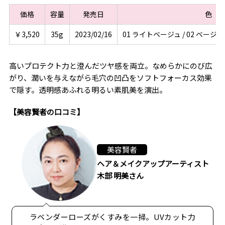
価格
容量
発売日
色
￥3,520
35g
2023/02/16
01 ライトベージュ / 02 ベージュ
高いプロテクト力と澄んだツヤ感を両立。なめらかにのび広
がり、潤いを与えながら毛穴の凹凸をソフトフォーカス効果
で隠す。透明感あふれる明るい素肌美を演出。
【美容賢者の口コミ】
美容賢者
ヘア＆メイクアップアーティスト
木部 明美さん
ラベンダーローズがくすみを一掃。UVカット力