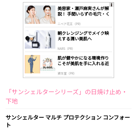
美容家・瀬戸麻実さんが解
A
説！ 手間いらずの毛穴・く
ds
すみケア
by
ニベア花王（PR）
lo
gl
朝クレンジングでメイク映
y
えする潤い美肌へ
NARS（PR）
肌が健やかになる環境作り
こそが美肌を手に入れる近
道
資生堂（PR）
「サンシェルターシリーズ」の日焼け止め・
下地
サンシェルター マルチ プロテクション コンフォー
ト