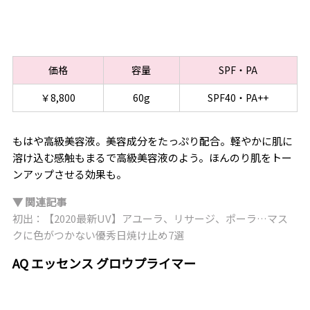
価格
容量
SPF・PA
￥8,800
60g
SPF40・PA++
もはや高級美容液。美容成分をたっぷり配合。軽やかに肌に
溶け込む感触もまるで高級美容液のよう。ほんのり肌をトー
ンアップさせる効果も。
▼ 関連記事
初出：【2020最新UV】アユーラ、リサージ、ポーラ…マス
クに色がつかない優秀日焼け止め7選
AQ エッセンス グロウプライマー