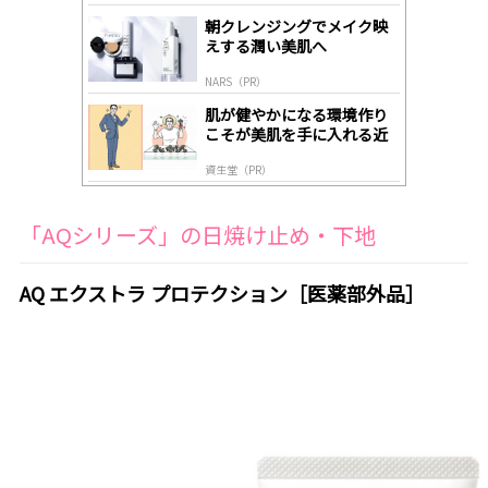
gl
朝クレンジングでメイク映
y
えする潤い美肌へ
NARS（PR）
肌が健やかになる環境作り
こそが美肌を手に入れる近
道
資生堂（PR）
「AQシリーズ」の日焼け止め・下地
AQ エクストラ プロテクション［医薬部外品］