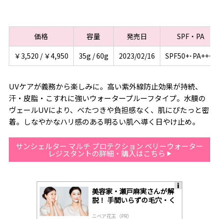
価格
容量
発売日
SPF・PA
￥3,520 / ￥4,950
35g / 60g
2023/02/16
SPF50+･PA++++
UVケアが義務から楽しみに。高い紫外線防止効果が持続、
汗・皮脂・こすれに強いウォータープルーフタイプ。水膜の
ヴェールUVにより、べたつきや負担感なく、肌にぴたっと密
着。しなやかなハリ感のある明るい肌へ導く日やけ止め。
サンシェルター マルチ プロテクション ベリーウォーター
レジスタントの詳細・購入はこちら
美容家・瀬戸麻実さんが解
A
説！ 手間いらずの毛穴・く
ds
すみケア
by
ニベア花王（PR）
lo