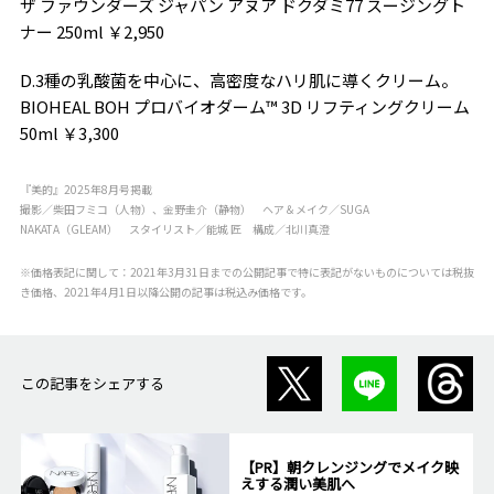
ザ ファウンダーズ ジャパン アヌア ドクダミ77 スージングト
ナー 250ml ￥2,950
D.3種の乳酸菌を中心に、高密度なハリ肌に導くクリーム。
BIOHEAL BOH プロバイオダーム™ 3D リフティングクリーム
50ml ￥3,300
『美的』2025年8月号掲載
撮影／柴田フミコ（人物）、金野圭介（静物） ヘア＆メイク／SUGA
NAKATA（GLEAM） スタイリスト／能城 匠 構成／北川真澄
※価格表記に関して：2021年3月31日までの公開記事で特に表記がないものについては税抜
き価格、2021年4月1日以降公開の記事は税込み価格です。
この記事をシェアする
【PR】朝クレンジングでメイク映
えする潤い美肌へ