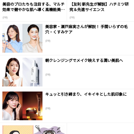
美容のプロたちも注目する、マルチ
【友利 新先生が解説】ハチミツ研
効果で健やかな肌へ導く高機能美容
究＆先進サイエンス
液
(PR)
(PR)
美容家・瀬戸麻実さんが解説！ 手間いらずの毛
穴・くすみケア
(PR)
朝クレンジングでメイク映えする潤い美肌へ
(PR)
キュッと引き締まり、イキイキとした肌印象に
(PR)