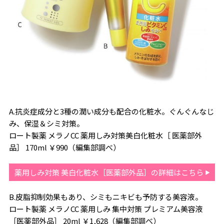
A.抗炎症成分と3種の潤い成分も配合の化粧水。ぐんぐんなじ
み、保湿＆シミ対策。
ロート製薬 メラノCC 薬用しみ対策美白化粧水［ 医薬部外
品］ 170ml ￥990（編集部調べ）
薬用しみ対策 美白化粧水［医薬部外品］の詳細はこちら
B.皮脂抑制効果もあり、シミもニキビも予防する美容液。
ロート製薬 メラノCC 薬用しみ 集中対策 プレミアム美容液
［医薬部外品］ 20ml ￥1,628（編集部調べ）