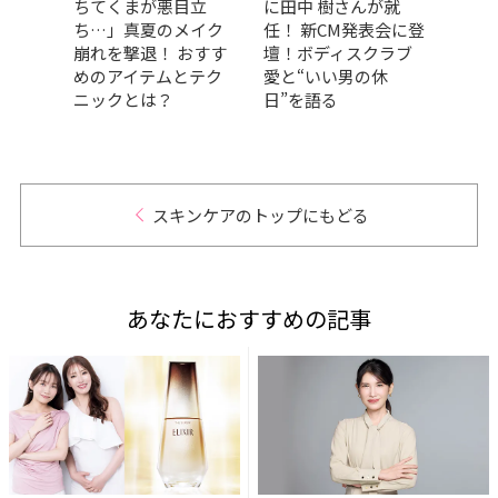
選！
ちてくまが悪目立
に田中 樹さんが就
「日
的
ち…」真夏のメイク
任！ 新CM発表会に登
カバ
コスか
崩れを撃退！ おすす
壇！ボディスクラブ
大公
めのアイテムとテク
愛と“いい男の休
サプ
ニックとは？
日”を語る
スキンケアのトップにもどる
あなたにおすすめの記事