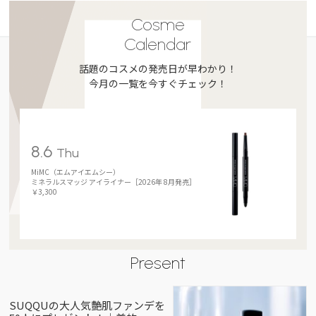
Cosme
Calendar
話題のコスメの発売日が早わかり！
今月の一覧を今すぐチェック！
8.6
Thu
MiMC（エムアイエムシー）
ミネラルスマッジ アイライナー［2026年 8月発売］
￥3,300
Present
SUQQUの大人気艶肌ファンデを