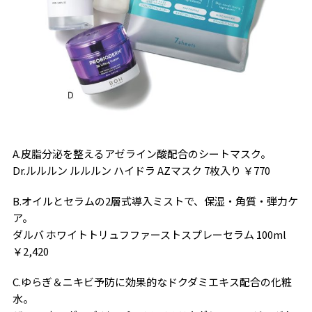
A.皮脂分泌を整えるアゼライン酸配合のシートマスク。
Dr.ルルルン ルルルン ハイドラ AZマスク 7枚入り ￥770
B.オイルとセラムの2層式導入ミストで、保湿・角質・弾力ケ
ア。
ダルバ ホワイトトリュフファーストスプレーセラム 100ml
￥2,420
C.ゆらぎ＆ニキビ予防に効果的なドクダミエキス配合の化粧
水。