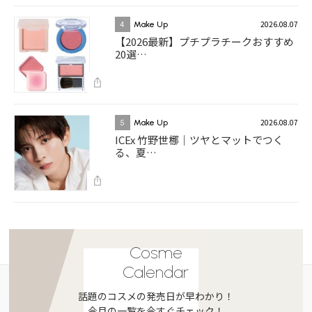
2026.08.07
4
Make Up
【2026最新】プチプラチークおすすめ
20選…
2026.08.07
5
Make Up
ICEx 竹野世梛｜ツヤとマットでつく
る、夏…
Cosme
Calendar
話題のコスメの発売日が早わかり！
今月の一覧を今すぐチェック！