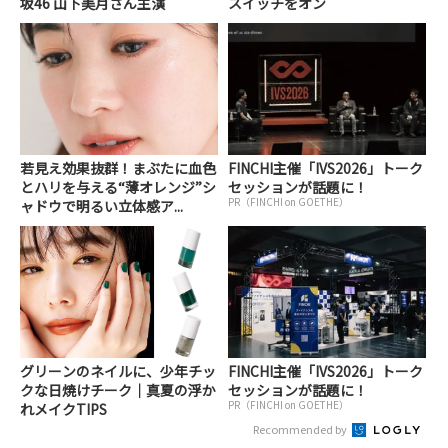
坂46 山下美月さん主演
スイッチをオン
若見え効果抜群！まぶたに血色
FINCHI主催「IVS2026」トーク
とハリを与える“薄オレンジ”シ
セッションが話題に！
PR（FINCHI on GOETHE）
ャドウで明るい立体感ア...
グリーンのネイルに、少年チッ
FINCHI主催「IVS2026」トーク
クな日焼けチーク｜真夏の浮か
セッションが話題に！
PR（FINCHI on GOETHE）
れメイクTIPS
Recommended by