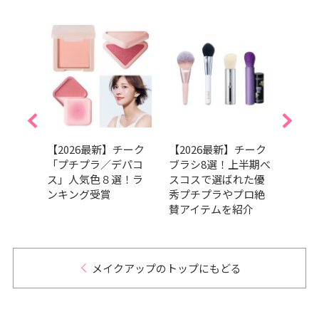
白”悩
【2026最新】チーク
【2026最新】チーク
【20
アイ
「プチプラ／デパコ
ブラシ8選！上半期べ
スク
ぐ血
ス」人気色８選！ラ
スコスで選ばれた優
選！
iの 大
ンキング受賞
秀プチプラやプロ絶
いた
決塾
賛アイテムを紹介
メイクアップのトップにもどる