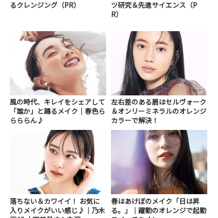
るクレンジング（PR）
ツ研究＆先進サイエンス（P
R）
風の時代、キレイをシェアして
左右差のある眉はセルヴォーク
「誰か」と踊るメイク｜春色ら
＆オンリーミネラルのオレンジ
らららん♪
カラーで解決！
落ちない＆カワイイ！ お気に
春はあけぼのメイク「日は昇
入りメイクがいい感じ♪｜乃木
る。」｜躍動のオレンジで起動