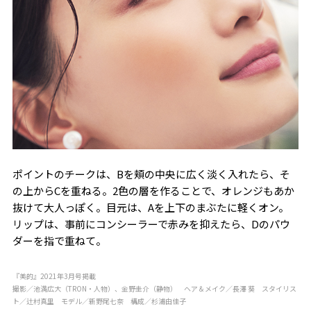
ポイントのチークは、Bを頬の中央に広く淡く入れたら、そ
の上からCを重ねる。2色の層を作ることで、オレンジもあか
抜けて大人っぽく。目元は、Aを上下のまぶたに軽くオン。
リップは、事前にコンシーラーで赤みを抑えたら、Dのパウ
ダーを指で重ねて。
『美的』2021年3月号掲載
撮影／池満広大（TRON・人物）、金野圭介（静物） ヘア＆メイク／長澤 葵 スタイリス
ト／辻村真里 モデル／新野尾七奈 構成／杉浦由佳子