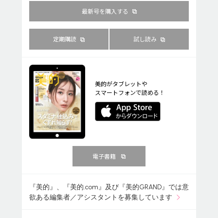
最新号を購入する
定期購読
試し読み
美的がタブレットや
スマートフォンで読める！
電子書籍
『美的』、『美的.com』及び『美的GRAND』では意
欲ある編集者／アシスタントを募集しています