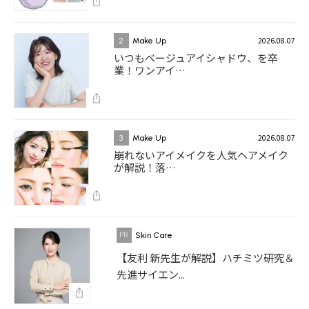
2026.08.07
2
Make Up
いつもベージュアイシャドウ、を卒
業！ワンアイ…
2026.08.07
3
Make Up
崩れないアイメイクを人気ヘアメイク
が解説！落…
Skin Care
【友利 新先生が解説】ハチミツ研究＆
先進サイエン...