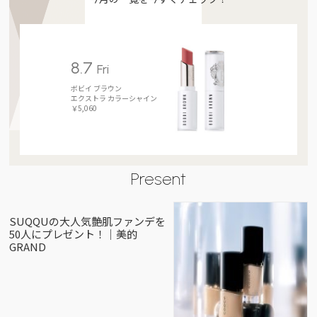
8.7
Fri
ボビイ ブラウン
エクストラ カラーシャイン
￥5,060
Present
SUQQUの大人気艶肌ファンデを
50人にプレゼント！｜美的
GRAND