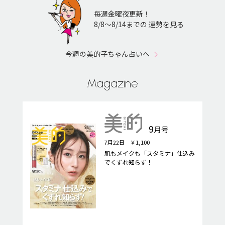
毎週金曜夜更新！
8/8〜8/14までの 運勢を見る
今週の美的子ちゃん占いへ
Magazine
9
月号
7月22日 ￥1,100
肌もメイクも「スタミナ」仕込み
でくずれ知らず！