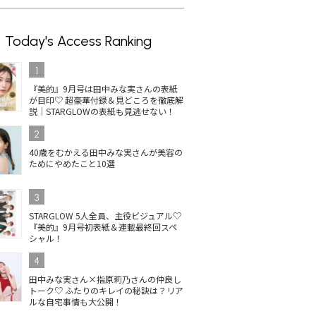
Today's Access Ranking
1
『美的』9月号は田中みな実さんの表紙
が目印♡ 超豪華付録＆見どころを徹底解
説｜STARGLOWの表紙も見逃せない！
2
40歳をむかえる田中みな実さんが美容の
ためにやめたこと10選
3
STARGLOW 5人全員、主役ビジュアル♡
『美的』9月号初表紙＆連載最終回スペ
シャル！
4
田中みな実さん×指原莉乃さんの仲良し
トーク♡ ふたりのキレイの秘訣は？リア
ルな自宅事情も大公開！