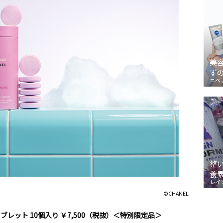
美
ず
ニベ
整
養
レイ
©CHANEL
タブレット 10個入り ￥7,500（税抜）＜特別限定品＞