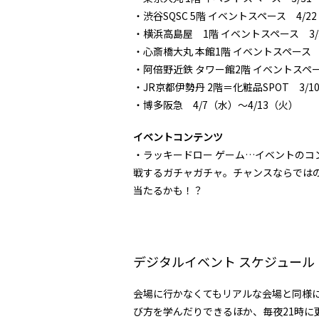
・渋谷SQSC 5階 イベントスペース 4/2
・横浜高島屋 1階 イベントスペース 3/
・心斎橋大丸 本館1階 イベントスペース 3
・阿倍野近鉄 タワー館2階 イベントスペー
・JR京都伊勢丹 2階＝化粧品SPOT 3/1
・博多阪急 4/7（水）～4/13（火）
イベントコンテンツ
・ラッキードロー ゲーム…イベントの
戦するガチャガチャ。チャンスならでは
当たるかも！？
デジタルイベント スケジュール
会場に行かなくてもリアルな会場と同様に
び方を学んだりできるほか、毎夜21時に