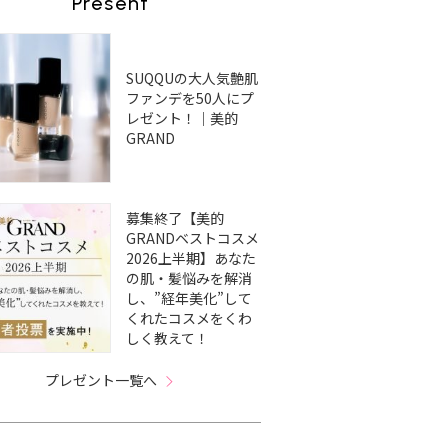
Present
SUQQUの大人気艶肌
ファンデを50人にプ
レゼント！｜美的
GRAND
募集終了【美的
GRANDベストコスメ
2026上半期】あなた
の肌・髪悩みを解消
し、”経年美化”して
くれたコスメをくわ
しく教えて！
プレゼント一覧へ
イトル
今日から実践できる血糖
夜の肌・心・体はどうな
ST
・心・
コントロール術【睡眠
っている？｜齋藤 薫さん
新
する夜
編】睡眠時間の理想は？
特別寄稿
ー5