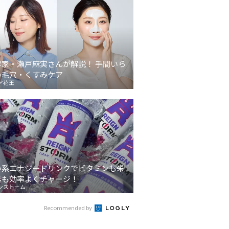
容家・瀬戸麻実さんが解説！ 手間いら
の毛穴・くすみケア
ア花王
い系エナジードリンクでビタミンも栄
素も効率よくチャージ！
ンストーム
Recommended by