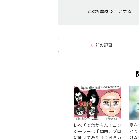
この記事をシェアする
前の記事
る血糖
年齢を重ねても美しいシ
レベチでわからん！コン
夏を
運動す
ルエットへ。タイプ別ボ
シーラー苦手問題、プロ
かり
？、血
ディメイク運動術｜棚田
に聞いてみた【うちらカ
けな