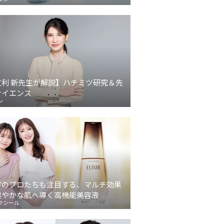
友利 新先生が解説】ハチミツ研究＆先
サイエンス
ン
容のプロたちも注目する、マルチ効果
健やかな肌へ導く高機能美容液
クシール