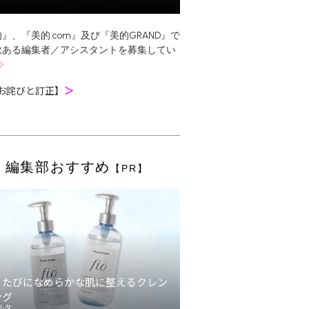
』、『美的.com』及び『美的GRAND』で
欲ある編集者／アシスタントを募集してい
お詫びと訂正】
＞
編集部おすすめ
【PR】
うたびになめらかな肌に整えるクレン
ング
ルタ