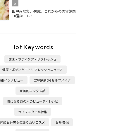
5
田中みな実、40歳。これからの美容課題
10選はコレ！
Hot Keywords
健康・ボディケア・リフレッシュ
健康・ボディケア・リフレッシュニュース
表紙インタビュー
宝塚歌劇OGセルフメイク
＃美的エンタメ部
気になるあの人のビューティレシピ
ライフスタイル特集
容家 石井美保の語りたいコスメ
石井 美保