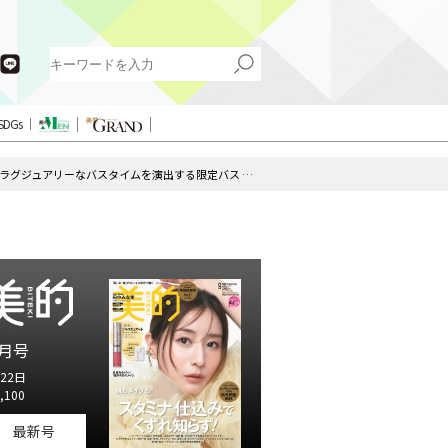
SDGs
「幸運のバスルーム」が全国に！？ ラグジュアリーなバスタイムを演出する限定バス タブレット登場｜ポップアップイベントも開催
月号
22日
,100
最新号