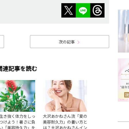
次の記事
関連記事を読む
生き抜く体力をしっ
大沢あかねさん流「夏の
美を育むためのナ
つけよう！暑さに負
美容耐久力」の養い方と
ーティン7選｜肌
い「美容持久力」を
は？大沢あかねさんイン
体をアップデート