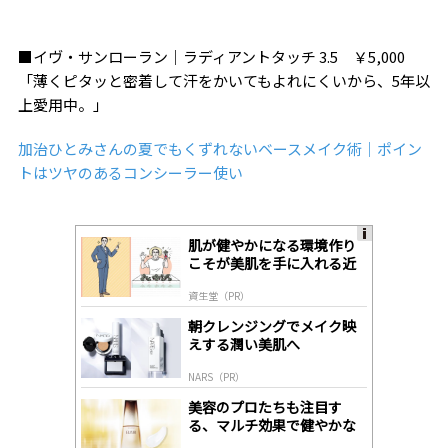
■イヴ・サンローラン｜ラディアントタッチ 3.5 ￥5,000
「薄くピタッと密着して汗をかいてもよれにくいから、5年以
上愛用中。」
加治ひとみさんの夏でもくずれないベースメイク術｜ポイン
トはツヤのあるコンシーラー使い
肌が健やかになる環境作り
A
こそが美肌を手に入れる近
ds
道
by
資生堂（PR）
lo
gl
朝クレンジングでメイク映
y
えする潤い美肌へ
NARS（PR）
美容のプロたちも注目す
る、マルチ効果で健やかな
肌へ導く高機能美容液