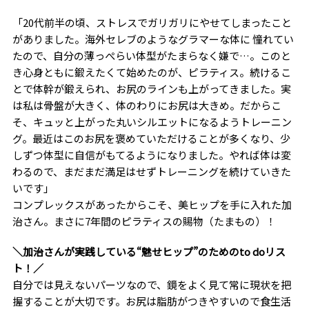
「20代前半の頃、ストレスでガリガリにやせてしまったこと
がありました。海外セレブのようなグラマーな体に 憧れてい
たので、自分の薄っぺらい体型がたまらなく嫌で…。このと
き心身ともに鍛えたくて始めたのが、ピラティス。続けるこ
とで体幹が鍛えられ、お尻のラインも上がってきました。実
は私は骨盤が大きく、体のわりにお尻は大きめ。だからこ
そ、キュッと上がった丸いシルエットになるようトレーニン
グ。最近はこのお尻を褒めていただけることが多くなり、少
しずつ体型に自信がもてるようになりました。やれば体は変
わるので、まだまだ満足はせずトレーニングを続けていきた
いです」
コンプレックスがあったからこそ、美ヒップを手に入れた加
治さん。まさに7年間のピラティスの賜物（たまもの）！
＼加治さんが実践している“魅せヒップ”のためのto doリス
ト！／
自分では見えないパーツなので、鏡をよく見て常に現状を把
握することが大切です。お尻は脂肪がつきやすいので食生活