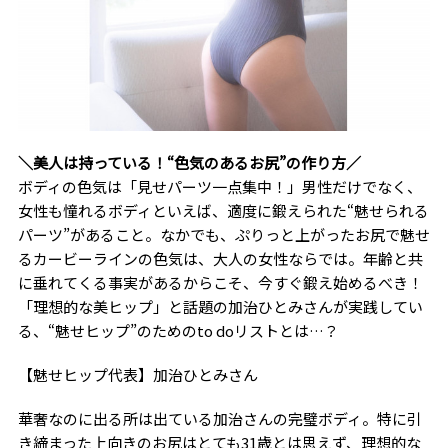
＼美人は持っている！“色気のあるお尻”の作り方／
ボディの色気は「見せパーツ一点集中！」男性だけでなく、
女性も憧れるボディといえば、適度に鍛えられた“魅せられる
パーツ”があること。なかでも、ぷりっと上がったお尻で魅せ
るカービーラインの色気は、大人の女性ならでは。年齢と共
に垂れてくる事実があるからこそ、今すぐ鍛え始めるべき！
「理想的な美ヒップ」と話題の加治ひとみさんが実践してい
る、“魅せヒップ”のためのto doリストとは…？
【魅せヒップ代表】加治ひとみさん
華奢なのに出る所は出ている加治さんの完璧ボディ。特に引
き締まった上向きのお尻はとても31歳とは思えず、理想的な