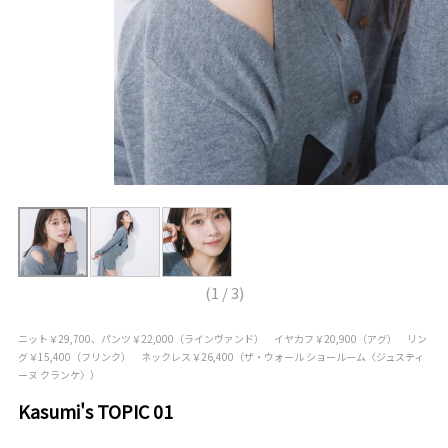
(
1
/
3
)
ニット￥29,700、パンツ￥22,000（ラインヴァンド） イヤカフ￥20,900（アグ） リン
グ￥15,400（フリンク） ネックレス￥26,400（ザ・ウォール ショールーム〈ジュスティ
ーヌ クランケ〉）
Kasumi's TOPIC 01