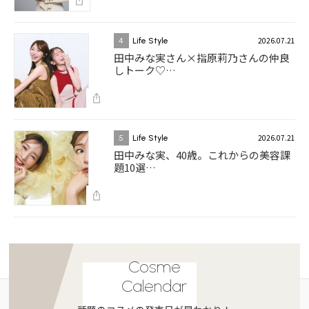
2026.07.21
4
Life Style
田中みな実さん×指原莉乃さんの仲良
しトーク♡…
2026.07.21
5
Life Style
田中みな実、40歳。これからの美容課
題10選…
Cosme
Calendar