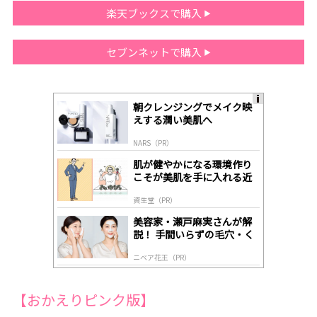
楽天ブックスで購入
セブンネットで購入
朝クレンジングでメイク映
A
えする潤い美肌へ
ds
by
NARS（PR）
lo
gl
肌が健やかになる環境作り
y
こそが美肌を手に入れる近
道
資生堂（PR）
美容家・瀬戸麻実さんが解
説！ 手間いらずの毛穴・く
すみケア
ニベア花王（PR）
【おかえりピンク版】