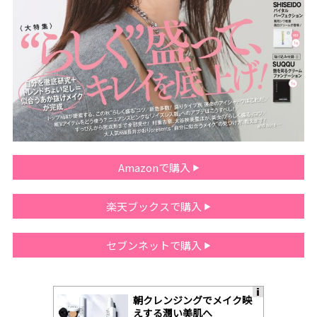
Amazonで購入
楽天ブックスで購入
セブンネットで購入
朝クレンジングでメイク映
A
えする潤い美肌へ
ds