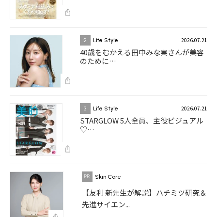
2026.07.21
2
Life Style
40歳をむかえる田中みな実さんが美容
のために…
2026.07.21
3
Life Style
STARGLOW 5人全員、主役ビジュアル
♡…
Skin Care
【友利 新先生が解説】ハチミツ研究＆
先進サイエン...