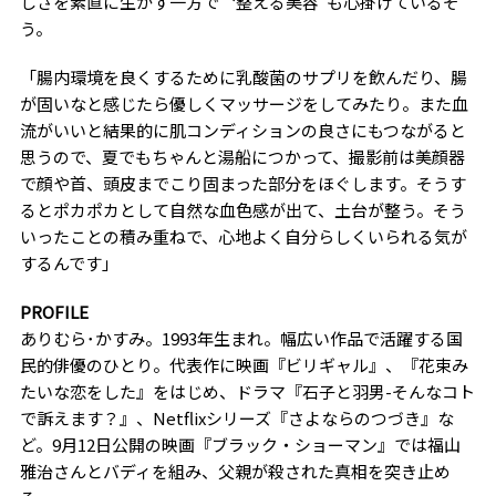
しさを素直に生かす一方で〝整える美容”も心掛けているそ
う。
「腸内環境を良くするために乳酸菌のサプリを飲んだり、腸
が固いなと感じたら優しくマッサージをしてみたり。また血
流がいいと結果的に肌コンディションの良さにもつながると
思うので、夏でもちゃんと湯船につかって、撮影前は美顔器
で顔や首、頭皮までこり固まった部分をほぐします。そうす
るとポカポカとして自然な血色感が出て、土台が整う。そう
いったことの積み重ねで、心地よく自分らしくいられる気が
するんです」
PROFILE
ありむら･かすみ。1993年生まれ。幅広い作品で活躍する国
民的俳優のひとり。代表作に映画『ビリギャル』、『花束み
たいな恋をした』をはじめ、ドラマ『石子と羽男-そんなコト
で訴えます？』、Netflixシリーズ『さよならのつづき』な
ど。9月12日公開の映画『ブラック・ショーマン』では福山
雅治さんとバディを組み、父親が殺された真相を突き止め