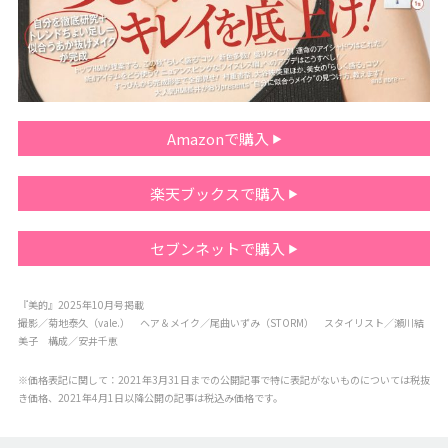
Amazonで購入
楽天ブックスで購入
セブンネットで購入
『美的』2025年10月号掲載
撮影／菊地泰久（vale.） ヘア＆メイク／尾曲いずみ（STORM） スタイリスト／瀬川結
美子 構成／安井千恵
※価格表記に関して：2021年3月31日までの公開記事で特に表記がないものについては税抜
き価格、2021年4月1日以降公開の記事は税込み価格です。