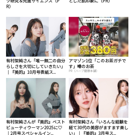
ツ研究＆先進サイエンス（P
とした肌印象に（PR）
R）
有村架純さん「唯一無二の自分
アマゾン1位「このお茶ガチで
らしさを大切にしていきたい」
す」噂のお茶
PR（ハーブ健康本舗）
｜『美的』10月号表紙ス...
有村架純さんが『美的』ベスト
有村架純さん「いろんな経験を
ビューティウーマン2025に♡
経て30代の美容がますます楽し
｜2月号スペシャルイン...
い」｜『美的』3月号ス...