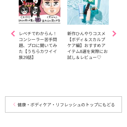
Aぇ!
レベチでわからん！
新作ひんやりコスメ
夏を
島如恵
コンシーラー苦手問
【ボディ＆スカルプ
しっ
題、プロに聞いてみ
ケア編】おすすめア
暑さ
スドラ
た【うちらカワイイ
イテム8選を実際にお
容持
t
族29話】
試し＆レビュー♡
つの
演！【試
健康・ボディケア・リフレッシュのトップにもどる