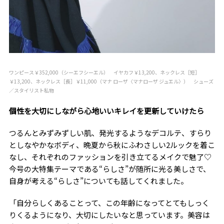
ワンピース￥352,000（シーエフシーエル） イヤカフ￥13,200、ネックレス［短］
￥13,200、ネックレス［長］￥11,000（マナ ローザ〈マナローザ ジュエル〉） シューズ
／スタイリスト私物
個性を大切にしながら心地いいキレイを更新していけたら
つるんとみずみずしい肌、発光するようなデコルテ、すらり
としなやかなボディ、晩夏から秋にふわさしい2ルックを着こ
なし、それぞれのファッションを引き立てるメイクで魅了♡
今号の大特集テーマである“らしさ”が随所に光る美しさで、
自身が考える“らしさ”についても話してくれました。
「自分らしくあることって、この年齢になってとてもしっく
りくるようになり、大切にしたいなと思っています。美容は