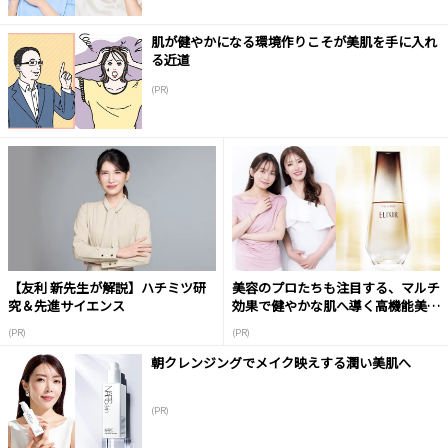
肌が健やかになる環境作りこそが美肌を手に入れ
る近道
(PR)
【友利 新先生が解説】ハチミツ研
美容のプロたちも注目する、マルチ
究＆先進サイエンス
効果で健やかな肌へ導く高機能美容
液
(PR)
(PR)
朝クレンジングでメイク映えする潤い美肌へ
(PR)