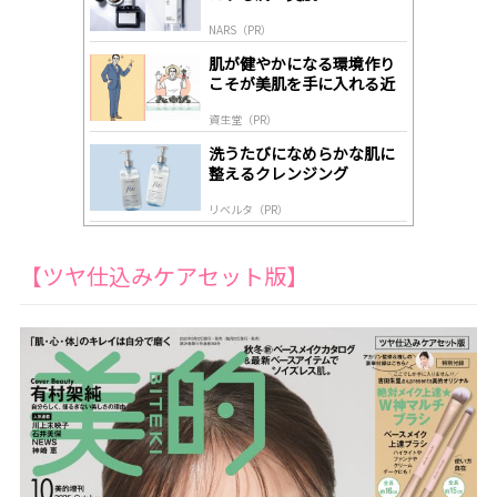
by
NARS（PR）
lo
gl
肌が健やかになる環境作り
y
こそが美肌を手に入れる近
道
資生堂（PR）
洗うたびになめらかな肌に
整えるクレンジング
リベルタ（PR）
【ツヤ仕込みケアセット版】