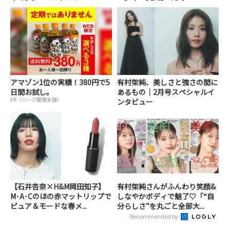
アマゾン1位の実績！380円で5
有村架純、美しさと強さの間に
日間お試し。
あるもの｜2月号スペシャルイ
PR（ハーブ健康本舗）
ンタビュー
【石井杏奈×H&M岡田知子】
有村架純さんがふんわり笑顔&
M･A･Cのほの赤マットリップで
しなやかボディで魅了♡「“自
ピュア＆モードな春メ...
分らしさ”を丸ごと全部大...
Recommended by