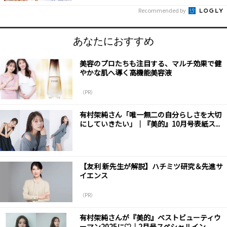
Recommended by
あなたにおすすめ
美容のプロたちも注目する、マルチ効果で健
やかな肌へ導く高機能美容液
（PR）
有村架純さん「唯一無二の自分らしさを大切
にしていきたい」｜『美的』10月号表紙ス...
【友利 新先生が解説】ハチミツ研究＆先進サ
イエンス
（PR）
有村架純さんが『美的』ベストビューティウ
ーマン2025に♡｜2月号スペシャルイン...