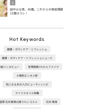
5
田中みな実、40歳。これからの美容課題
10選はコレ！
Hot Keywords
健康・ボディケア・リフレッシュ
健康・ボディケア・リフレッシュニュース
表紙インタビュー
宝塚歌劇OGセルフメイク
＃美的エンタメ部
気になるあの人のビューティレシピ
ライフスタイル特集
容家 石井美保の語りたいコスメ
石井 美保