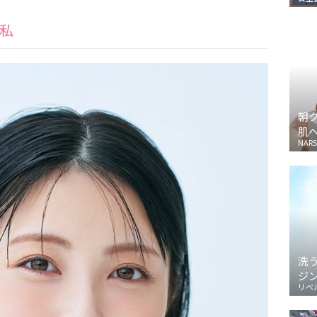
私
朝
肌
NARS
洗
ジ
リベ