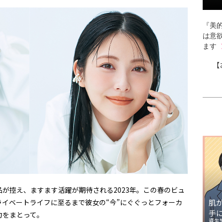
『美的
は意
ます
【
が控え、ますます活躍が期待される2023年。この春のビュ
イベートライフに至るまで彼女の“今”にぐぐっとフォーカ
肌
手
まとって――。
資生