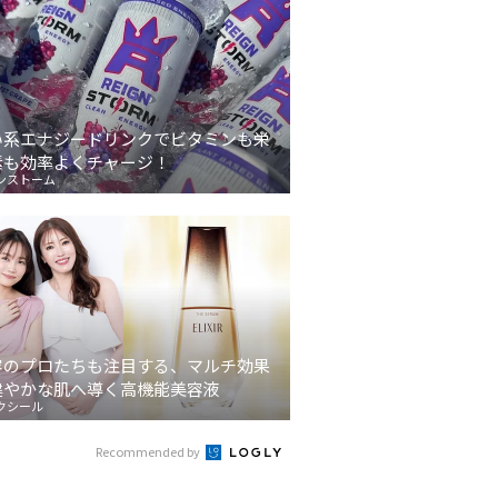
い系エナジードリンクでビタミンも栄
素も効率よくチャージ！
ンストーム
容のプロたちも注目する、マルチ効果
健やかな肌へ導く高機能美容液
クシール
Recommended by