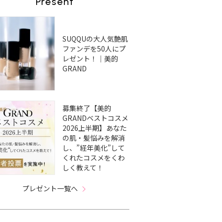
Present
SUQQUの大人気艶肌
ファンデを50人にプ
レゼント！｜美的
GRAND
募集終了【美的
GRANDベストコスメ
2026上半期】あなた
の肌・髪悩みを解消
し、”経年美化”して
くれたコスメをくわ
しく教えて！
プレゼント一覧へ