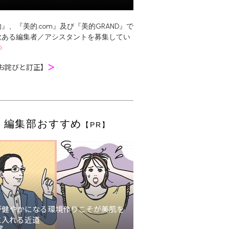
』、『美的.com』及び『美的GRAND』で
欲ある編集者／アシスタントを募集してい
お詫びと訂正】
＞
編集部おすすめ
【PR】
が健やかになる環境作りこそが美肌を
に入れる近道
堂