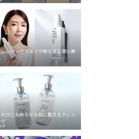
クレンジングでメイク映えする潤い美
へ
うたびになめらかな肌に整えるクレン
ング
ルタ