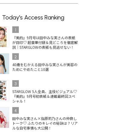
Today's Access Ranking
1
『美的』9月号は田中みな実さんの表紙
が目印♡ 超豪華付録＆見どころを徹底解
説｜STARGLOWの表紙も見逃せない！
2
40歳をむかえる田中みな実さんが美容の
ためにやめたこと10選
3
STARGLOW 5人全員、主役ビジュアル♡
『美的』9月号初表紙＆連載最終回スペ
シャル！
4
田中みな実さん×指原莉乃さんの仲良し
トーク♡ ふたりのキレイの秘訣は？リア
ルな自宅事情も大公開！