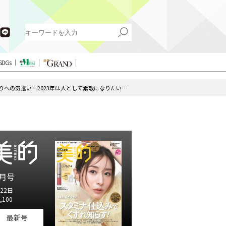
SDGs
浜辺美波さん「言葉遣いや仕草、周りへの気遣い…2023年は人として素敵になりたい」｜『美的』3月号スペシャルインタビュー
月号
22日
,100
最新号