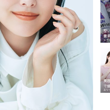
整
養
レイ
美
で
エリ