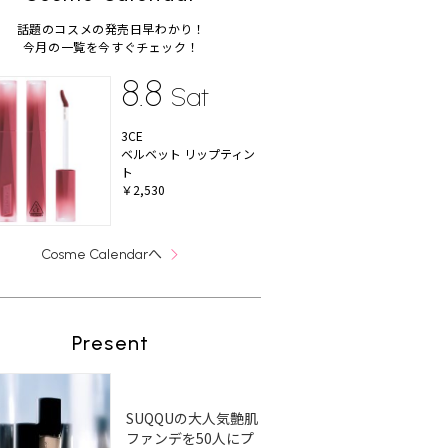
話題のコスメの発売日早わかり！
今月の一覧を今すぐチェック！
8.8
Sat
3CE
ベルベット リップティン
ト
￥2,530
へ
Cosme Calendar
Present
SUQQUの大人気艶肌
ファンデを50人にプ