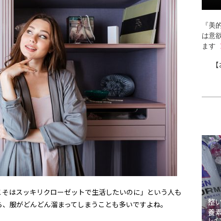
『美的
は意
ます
【
こそはスッキリクローゼットで生活したいのに」という人も
整
ら、服がどんどん溜まってしまうことも多いですよね。
養
レイ