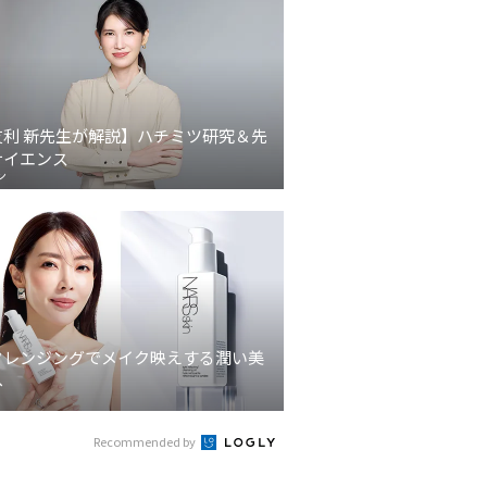
友利 新先生が解説】ハチミツ研究＆先
サイエンス
ン
クレンジングでメイク映えする潤い美
へ
Recommended by