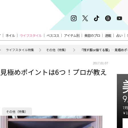
ア
ネイル
ライフスタイル
ベスコス
アイテム別
美容のプロ
連載
占い
ライフスタイル特集
その他（特集）
「残す服or捨てる服」…見極めポ
2017.01.07
…見極めポイントは6つ！プロが教え
9
7月
その他（特集）
￥1