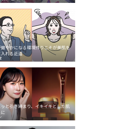
が健やかになる環境作りこそが美肌を
に入れる近道
堂
ュッと引き締まり、イキイキとした肌
象に
ン