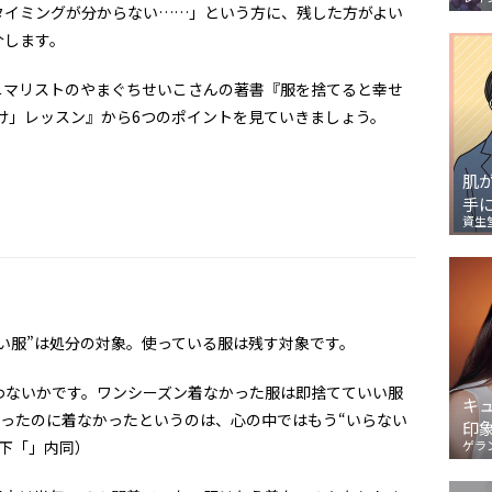
タイミングが分からない……」という方に、残した方がよい
介します。
ニマリストのやまぐちせいこさんの著書『服を捨てると幸せ
け」レッスン』から6つのポイントを見ていきましょう。
肌
手
資生
い服”は処分の対象。使っている服は残す対象です。
わないかです。ワンシーズン着なかった服は即捨てていい服
キ
あったのに着なかったというのは、心の中ではもう“いらない
印
下「」内同）
ゲラ