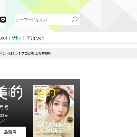
SDGs
イントは6つ！プロが教える整理術
月号
22日
,100
最新号