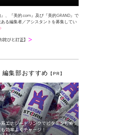
』、『美的.com』及び『美的GRAND』で
欲ある編集者／アシスタントを募集してい
お詫びと訂正】
＞
編集部おすすめ
【PR】
い系エナジードリンクでビタミンも栄
素も効率よくチャージ！
ンストーム