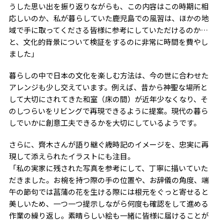
うした思い出を振り返りながらも、この内容はこの時期に相
応しいのか、私が暮らしていた鹿児島での風習は、ほかの地
域で手に取ってくださる皆様に参考にしていただけるのか…
と、文化的背景について検証をするのに非常に時間を費やし
ました」
暮らしの中で日本の文化を楽しむ方法は、今の世に合わせた
アレンジも少し交えています。例えば、昔から神聖な場所と
して大切にされてきた和室（床の間）が近年少なくなり、そ
のしつらいをリビングで再現できるように提案。現代の暮ら
しでいかに創意工夫できるかを大切にしているようです。
さらに、齊木さんが語り継ぐ歳時記のイメージを、忠実に再
現して添えられたイラストにも注目。
「私の実家に残された写真を参考にして、丁寧に描いていた
だきました。お椀を持つ際の手の位置や、お辞儀の角度、端
午の節句では菖蒲の花を生ける際には根元をぐっと寄せると
美しいため、一つ一つ提示しながら何度も確認をして進める
作業の繰り返し。素晴らしい絵も一緒に皆様に届けることが