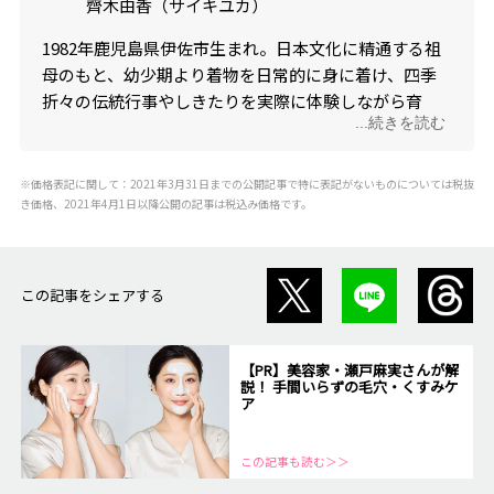
齊木由香（サイキユカ）
1982年鹿児島県伊佐市生まれ。日本文化に精通する祖
母のもと、幼少期より着物を日常的に身に着け、四季
折々の伝統行事やしきたりを実際に体験しながら育
...続きを読む
つ。大学で日本の衣食住の専攻し、2011年礼法の教授
資格を取得。以降、和文化研究家としてメディアでの
専門家解説、ドラマやCMでの所作指導・現場監修ほ
※価格表記に関して：2021年3月31日までの公開記事で特に表記がないものについては税抜
き価格、2021年4月1日以降公開の記事は税込み価格です。
か、企業向けのマナー研修などを積極的に行う。2024
年に文化庁後援事業 「日本検定（英名：Japan
Quest）」を立ち上げ、若い世代や海外に日本文化の正
しい知識を発信するプラットフォームをスタート。
この記事をシェアする
【PR】美容家・瀬戸麻実さんが解
説！ 手間いらずの毛穴・くすみケ
ア
この記事も読む＞＞