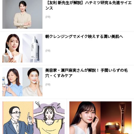
【友利 新先生が解説】ハチミツ研究＆先進サイエ
ンス
(PR)
朝クレンジングでメイク映えする潤い美肌へ
(PR)
美容家・瀬戸麻実さんが解説！ 手間いらずの毛
穴・くすみケア
(PR)