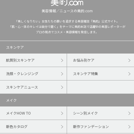
美容情報／ニュースの美的.com
「美しくなりたい」女性たちの願いを追求する美容雑誌『美的』公式サイト。
「肌・心・体のキレイは自分で磨く」をテーマに美的本誌で活躍中の美容レポーターが
プロの視点でコスメ・美容情報を発信します。
スキンケア
肌質別スキンケア
お悩み別ケア
洗顔・クレンジング
スキンケア特集
スキンケアニュース
メイク
メイクHOW TO
シーン別メイク
新色カタログ
新作ファンデーション