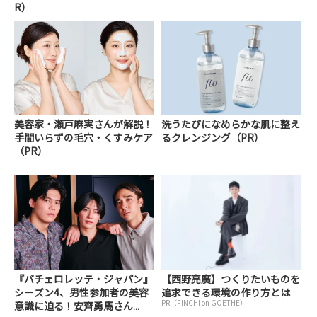
R）
美容家・瀬戸麻実さんが解説！
洗うたびになめらかな肌に整え
手間いらずの毛穴・くすみケア
るクレンジング（PR）
（PR）
『バチェロレッテ・ジャパン』
【西野亮廣】つくりたいものを
シーズン4、男性参加者の美容
追求できる環境の作り方とは
PR（FINCHI on GOETHE）
意識に迫る！安齊勇馬さん...