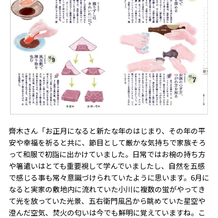
齊木さん「お正月になると新たな年のはじまり、その年の平
安や幸福を祈ると共に、節目として厳かな気持ちで家族そろ
って和服で初詣に出かけていました。日常ではお椀の持ち方
や箸遣いはとても重要視して学んでいましたし、自然を五感
で感じる事も常々意識づけられていたように思います。6月に
なると実家の敷地内に流れていた小川に複数の蛍がやってき
て光を放っていた光景、五右衛門風呂から眺めていた星空や
澄んだ空気、焚火の匂いは今でも鮮明に覚えていますね。こ