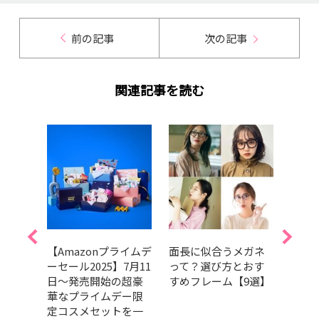
前の記事
次の記事
関連記事を読む
い！
【Amazonプライムデ
面長に似合うメガネ
「一
らな
ーセール2025】7月11
って？選び方とおす
って
し
日〜発売開始の超豪
すめフレーム【9選】
トレ
華なプライムデー限
ひと
定コスメセットを一