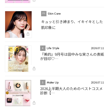
Skin Care
キュッと引き締まり、イキイキとした
肌印象に
2026.07.11
4
Life Style
『美的』9月号は田中みな実さんの表紙
が目印♡…
2026.07.11
5
Make Up
2026上半期大人のためのベストコスメ
診断【…