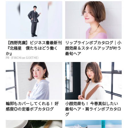
【西野亮廣】ビジネス書最新刊
リップラインボブカタログ｜小
『北極星 僕たちはどう働く
顔効果＆スタイルアップが叶う
か』
最旬ヘア
PR（FINCHI on GOETHE）
輪郭もカバーしてくれる！ 好
小顔効果も！ 今春真似したい
感度◎の定番ボブカタログ
最旬ヘア・肩ラインボブカタロ
グ