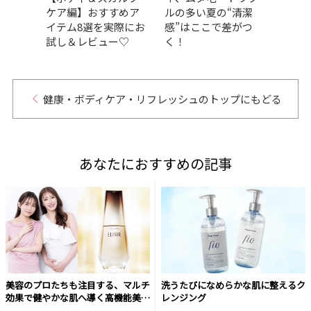
ス受
ケア編】おすすめア
ルの多い夏の“清潔
賞・
ドを
イテム8選を実際にお
感”はここで差がつ
アイ
試し＆レビュー♡
く！
健康・ボディケア・リフレッシュのトップにもどる
あなたにおすすめの記事
美容のプロたちも注目する、マルチ
洗うたびになめらかな肌に整えるク
効果で健やかな肌へ導く高機能美容
レンジング
液