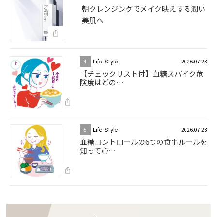
朝クレンジングでメイク映えする潤い
美肌へ
2026.07.23
4
Life Style
【チェックリスト付】血糖スパイク危
険度はどの…
2026.07.23
5
Life Style
血糖コントロールの6つの食事ルールを
知って心…