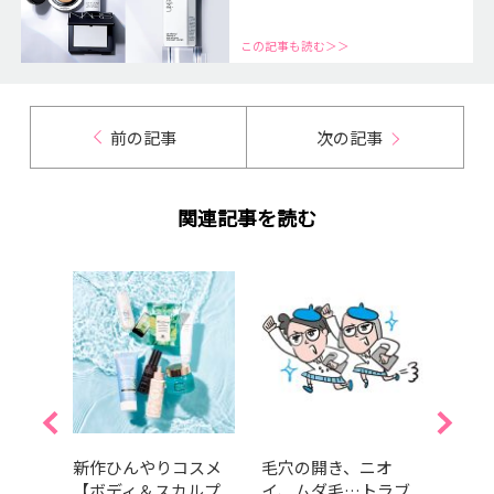
この記事も読む＞＞
前の記事
次の記事
関連記事を読む
入浴剤
新作ひんやりコスメ
毛穴の開き、ニオ
【20
やクナ
【ボディ＆スカルプ
イ、ムダ毛…トラブ
電1