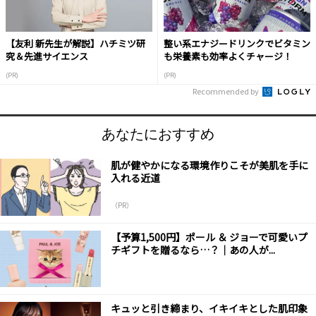
【友利 新先生が解説】ハチミツ研
整い系エナジードリンクでビタミン
究＆先進サイエンス
も栄養素も効率よくチャージ！
(PR)
(PR)
Recommended by
あなたにおすすめ
肌が健やかになる環境作りこそが美肌を手に
入れる近道
（PR）
【予算1,500円】ポール ＆ ジョーで可愛いプ
チギフトを贈るなら…？｜あの人が...
キュッと引き締まり、イキイキとした肌印象