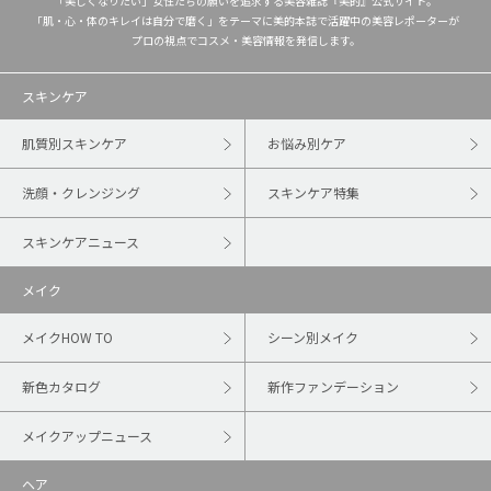
「美しくなりたい」女性たちの願いを追求する美容雑誌『美的』公式サイト。
「肌・心・体のキレイは自分で磨く」をテーマに美的本誌で活躍中の美容レポーターが
プロの視点でコスメ・美容情報を発信します。
スキンケア
肌質別スキンケア
お悩み別ケア
洗顔・クレンジング
スキンケア特集
スキンケアニュース
メイク
メイクHOW TO
シーン別メイク
新色カタログ
新作ファンデーション
メイクアップニュース
ヘア