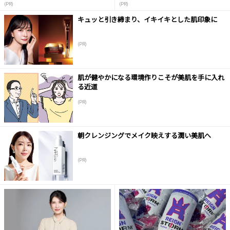
(PR)
(PR)
キュッと引き締まり、イキイキとした肌印象に
(PR)
肌が健やかになる環境作りこそが美肌を手に入れ
る近道
(PR)
朝クレンジングでメイク映えする潤い美肌へ
(PR)