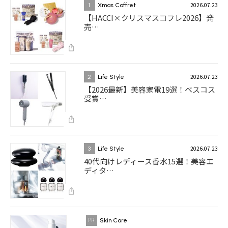
2026.07.23
1
Xmas Coffret
【HACCI×クリスマスコフレ2026】発
売…
2026.07.23
2
Life Style
【2026最新】美容家電19選！ベスコス
受賞…
2026.07.23
3
Life Style
40代向けレディース香水15選！美容エ
ディタ…
Skin Care