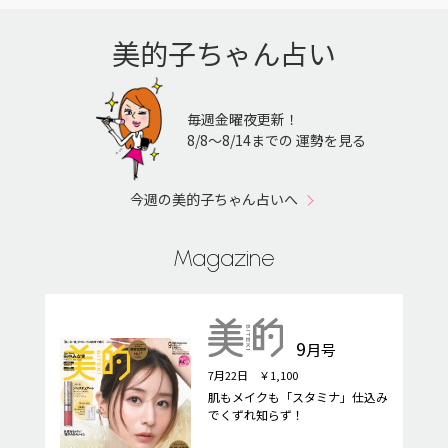
美的子ちゃん占い
毎週金曜夜更新！
8/8〜8/14までの 運勢を見る
今週の美的子ちゃん占いへ
Magazine
9
月号
7月22日 ￥1,100
肌もメイクも「スタミナ」仕込み
でくずれ知らず！