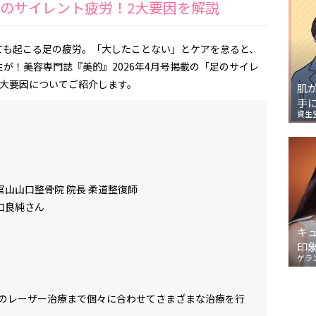
のサイレント疲労！2大要因を解説
ても起こる足の疲労。「大したことない」とケアを怠ると、
性が！美容専門誌『美的』2026年4月号掲載の「足のサイレ
2大要因についてご紹介します。
肌
手
資生
官山山口整骨院 院長 柔道整復師
口良純さん
キ
印
ゲラ
のレーザー治療まで個々に合わせてさまざまな治療を行