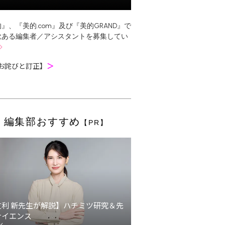
』、『美的.com』及び『美的GRAND』で
欲ある編集者／アシスタントを募集してい
お詫びと訂正】
＞
編集部おすすめ
【PR】
友利 新先生が解説】ハチミツ研究＆先
サイエンス
ン