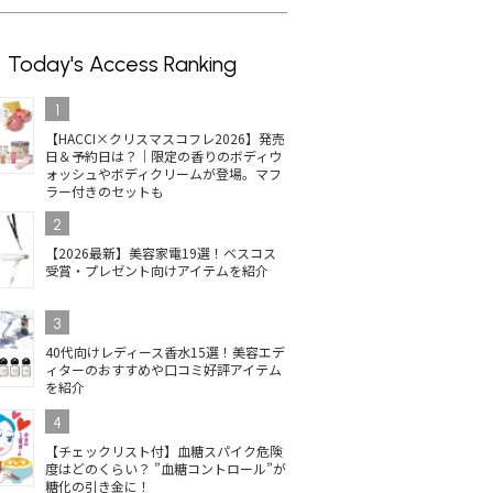
Today's Access Ranking
1
【HACCI×クリスマスコフレ2026】発売
日＆予約日は？｜限定の香りのボディウ
ォッシュやボディクリームが登場。マフ
ラー付きのセットも
2
【2026最新】美容家電19選！ベスコス
受賞・プレゼント向けアイテムを紹介
3
40代向けレディース香水15選！美容エデ
ィターのおすすめや口コミ好評アイテム
を紹介
4
【チェックリスト付】血糖スパイク危険
度はどのくらい？ ”血糖コントロール”が
糖化の引き金に！