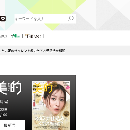
SDGs
心したい足のサイレント疲労ケア＆予防法を解説
月号
22日
,100
最新号