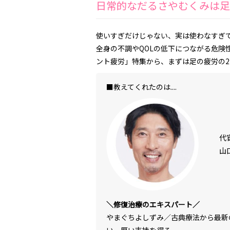
日常的なだるさやむくみは足
使いすぎだけじゃない、実は使わなすぎ
全身の不調やQOLの低下につながる危険
ント疲労」特集から、まずは足の疲労の
■教えてくれたのは....
代
山
＼修復治療のエキスパート／
やまぐちよしずみ／古典療法から最新