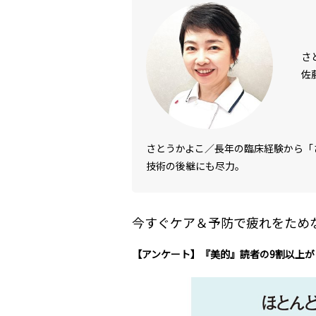
さ
佐
さとうかよこ／長年の臨床経験から「
技術の後継にも尽力。
今すぐケア＆予防で疲れをためな
【アンケート】『美的』読者の9割以上