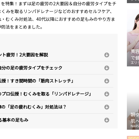
労」を特集！まずは足の疲労の2大要因＆自分の疲労タイプをチ
むくみを取るリンパドレナージなどのおすすめセルフケア、
れ・むくみ対処法、40代以降におすすめの足もみのやり方ま
予防法をまとめました。
美
ント疲労！2大要因を解説
で
エリ
自分の足の疲労タイプをチェック
伝授！すき間時間の「筋肉ストレッチ」
のプロ伝授！むくみを取る「リンパドレナージ」
陣の「足の疲れむくみ」対処法は？
朝
る基本の足もみ
肌
NARS