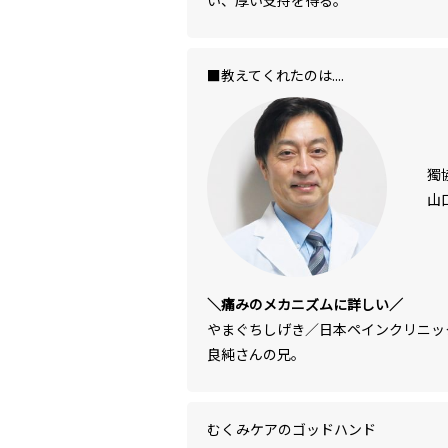
い、厚い支持を得る。
■教えてくれたのは....
獨
山
＼痛みのメカニズムに詳しい／
やまぐちしげき／日本ペインクリニッ
良純さんの兄。
むくみケアのゴッドハンド