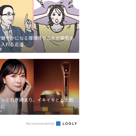
が健やかになる環境作りこそが美肌を
に入れる近道
堂
ュッと引き締まり、イキイキとした肌
象に
ン
Recommended by