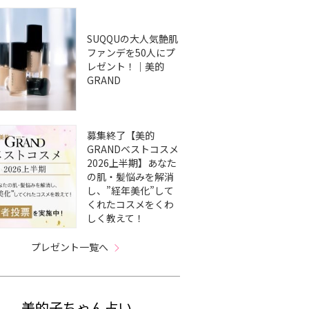
SUQQUの大人気艶肌
ファンデを50人にプ
レゼント！｜美的
GRAND
募集終了【美的
GRANDベストコスメ
2026上半期】あなた
の肌・髪悩みを解消
し、”経年美化”して
くれたコスメをくわ
しく教えて！
プレゼント一覧へ
美的子ちゃん占い