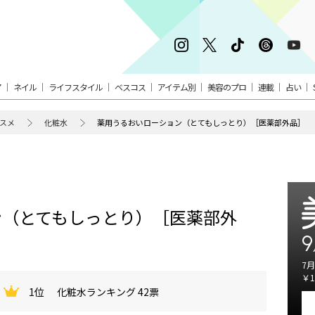
ア
ネイル
ライフスタイル
ベスコス
アイテム別
美容のプロ
連載
占い
スメ
化粧水
薬用うるおいローション（とてもしっとり）［医薬部外品］
ン（とてもしっとり）［医薬部外
9
7月
￥1
1位
化粧水ランキング 42票