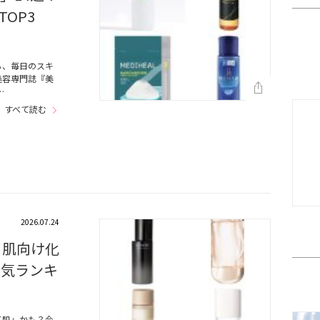
OP3
ら、毎日のスキ
美容専門誌『美
…
すべて読む
2026.07.24
イ肌向け化
人気ランキ
イ肌」かも？今