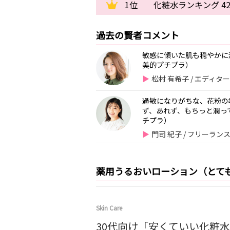
1位
化粧水ランキング 4
過去の賢者コメント
敏感に傾いた肌も穏やかに
美的プチプラ）
松村 有希子 / エディタ
過敏になりがちな、花粉の
ず、あれず、もちっと潤っ
チプラ）
門司 紀子 / フリーラ
薬用うるおいローション（とて
Skin Care
30代向け「安くていい化粧水