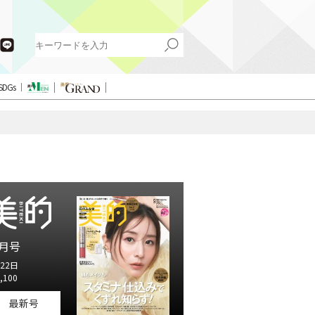
SDGs
月号
22日
,100
最新号