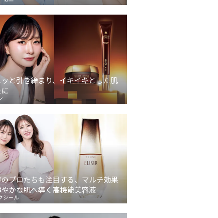
ュッと引き締まり、イキイキとした肌
象に
ン
容のプロたちも注目する、マルチ効果
健やかな肌へ導く高機能美容液
クシール