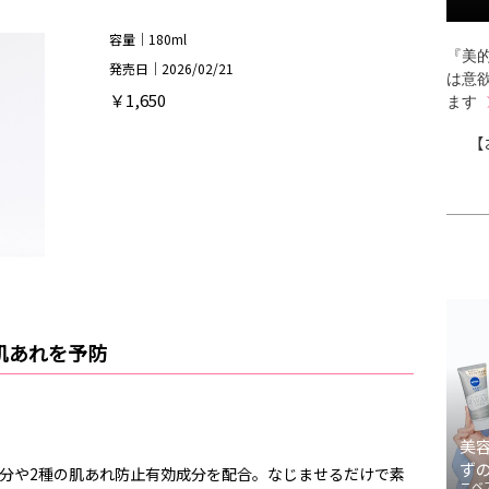
容量｜180ml
『美的
発売日｜2026/02/21
は意
￥1,650
ます
【
肌あれを予防
美
ず
成分や2種の肌あれ防止有効成分を配合。なじませるだけで素
ニベ