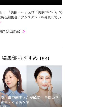
』、『美的.com』及び『美的GRAND』で
欲ある編集者／アシスタントを募集してい
お詫びと訂正】
＞
編集部おすすめ
【PR】
容家・瀬戸麻実さんが解説！ 手間いら
の毛穴・くすみケア
ア花王