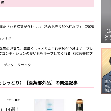
2票
満たされる感覚がうれしい。私のお守り的化粧水です（2026
【
進
ー/ライター
ゲラ
季節の必需品。素早くしっとりなじむ感触が心地よく、ブレ
てコンディションの良い肌をキープしてくれる（2026美的プ
ンスエディター＆ライター
肌
もしっとり）［医薬部外品］の関連記事
手
資生
2026.08.03
」14選！