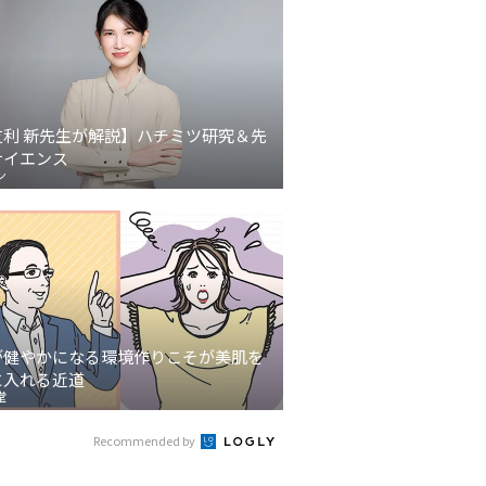
友利 新先生が解説】ハチミツ研究＆先
サイエンス
ン
が健やかになる環境作りこそが美肌を
に入れる近道
堂
Recommended by