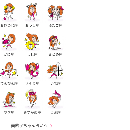
おひつじ座
おうし座
ふたご座
かに座
しし座
おとめ座
てんびん座
さそり座
いて座
やぎ座
みずがめ座
うお座
美的子ちゃん占いへ