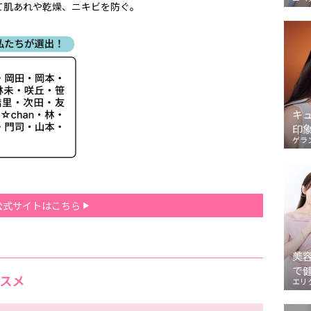
て肌あれや乾燥、ニキビを防ぐ。
キ
印
ゲラ
公式サイトはこちら
美
で
コスメ
エリ