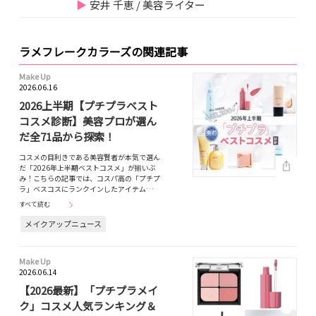
安井 千恵 / 美容ライター
ラメフレークカラーズの関連記事
Make Up
2026.06.16
2026上半期【プチプラベスト
コスメ診断】美容プロが選ん
だ全71品から探索！
コスメの目利きである美容賢者が本気で選ん
だ「2026年上半期ベストコスメ」が揃いぶ
み！こちらの記事では、コスパ高の「プチプ
ラ」ベスコスにランクインしたアイテム…
すべて読む
メイクアップニュース
Make Up
2026.06.14
【2026最新】「プチプラメイ
ク」コスメ人気ランキング＆