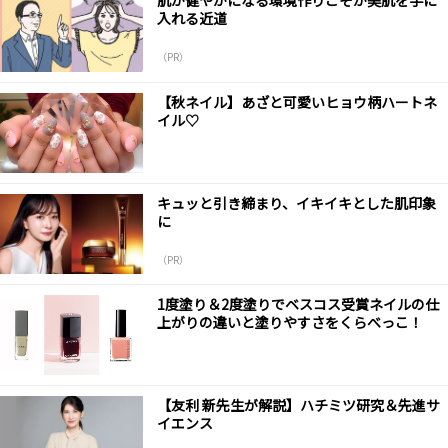
肌が健やかになる環境作りこそが美肌を手に
入れる近道
（PR）
【秋ネイル】あざと可愛いヒョウ柄ハートネ
イル♡
キュッと引き締まり、イキイキとした肌印象
に
（PR）
1度塗り＆2度塗りでベスコス受賞ネイルの仕
上がりの違いと塗りやすさをくらべっこ！
【友利 新先生が解説】ハチミツ研究＆先進サ
イエンス