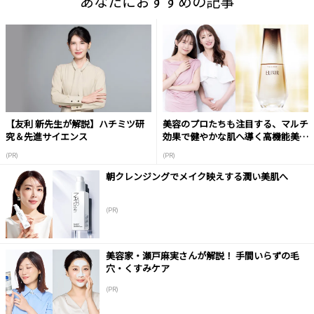
あなたにおすすめの記事
【友利 新先生が解説】ハチミツ研
美容のプロたちも注目する、マルチ
究＆先進サイエンス
効果で健やかな肌へ導く高機能美容
液
(PR)
(PR)
朝クレンジングでメイク映えする潤い美肌へ
(PR)
美容家・瀬戸麻実さんが解説！ 手間いらずの毛
穴・くすみケア
(PR)