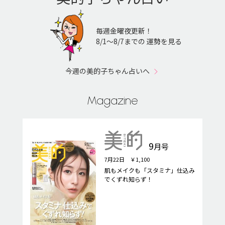
毎週金曜夜更新！
8/1〜8/7までの 運勢を見る
今週の美的子ちゃん占いへ
Magazine
9
月号
7月22日 ￥1,100
肌もメイクも「スタミナ」仕込み
でくずれ知らず！