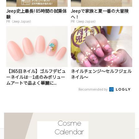
Jeep史上最長! 85時間の試乗体
Jeepで家族と夏一番の大冒険
験
へ！
PR（Jeep Japan）
PR（Jeep Japan）
【365日ネイル】ゴルフデビュ
ネイルチェンジ〜セルフジェル
ーネイルは…1点のみボリュー
ネイル～
ムアートで品よく華麗に...
Recommended by
Cosme
Calendar