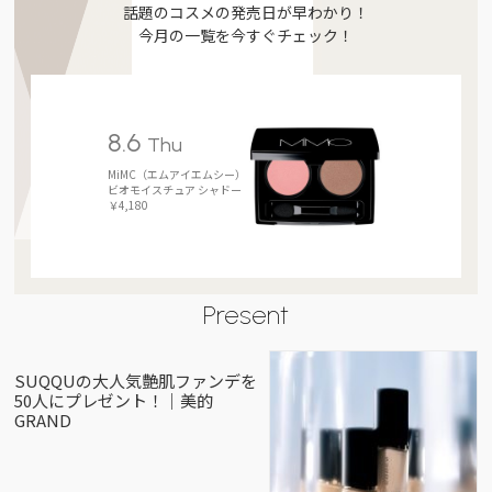
話題のコスメの発売日が早わかり！
今月の一覧を今すぐチェック！
8.6
Thu
MiMC（エムアイエムシー）
ビオモイスチュア シャドー
￥4,180
Present
SUQQUの大人気艶肌ファンデを
50人にプレゼント！｜美的
GRAND