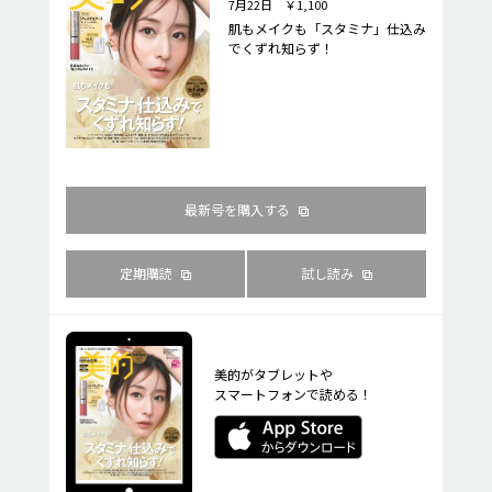
7月22日 ￥1,100
肌もメイクも「スタミナ」仕込み
でくずれ知らず！
最新号を購入する
定期購読
試し読み
美的がタブレットや
スマートフォンで読める！