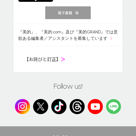
電子書籍
『美的』、『美的.com』及び『美的GRAND』では意
欲ある編集者／アシスタントを募集しています
【お詫びと訂正】
＞
Follow us!