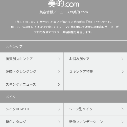
美容情報／ニュースの美的.com
「美しくなりたい」女性たちの願いを追求する美容雑誌『美的』公式サイト。
「肌・心・体のキレイは自分で磨く」をテーマに美的本誌で活躍中の美容レポーターが
プロの視点でコスメ・美容情報を発信します。
スキンケア
肌質別スキンケア
お悩み別ケア
洗顔・クレンジング
スキンケア特集
スキンケアニュース
メイク
メイクHOW TO
シーン別メイク
新色カタログ
新作ファンデーション