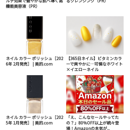
ルチ効果で健やかな肌へ導く高
るクレンジング（PR）
機能美容液（PR）
ネイル カラー ポリッシュ［202
【365日ネイル】ビタミンカラ
6年 2月発売］ | 美的.com
ーで爽やかに…可憐なホワイト
×イエローネイル
ネイル カラー ポリッシュ［202
「え、こんなセールやってた
5年 1月発売］ | 美的.com
の？」80％OFF以上が続々登
場！Amazonの本気が...