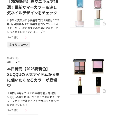
【2026新色】夏マニキュア16
選！最新サマーカラー＆涼し
気ネイルデザインをチェック
いち早く夏気分に♪美容専門誌『美的』2026
年6月号掲載の「2026夏新色コンプリートガ
イド」から、夏におすすめの最新マニキュア
をまとめました！デパコス・プチ…
すべて読む
ネイルニュース
Make Up
2026.05.01
本日発売【2026夏新色】
SUQQUの人気アイテムから夏
に使いたくなるカラーが登場
♡
『美的』6月号では「2026夏新色」を特集！
SUQQUの夏新色は、ひと塗りで夏が動き出す
ラインナップが勢ぞろい♪ 完売必至だからぜ
ひチェックして！
すべて読む