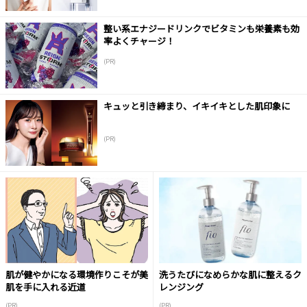
整い系エナジードリンクでビタミンも栄養素も効
率よくチャージ！
(PR)
キュッと引き締まり、イキイキとした肌印象に
(PR)
肌が健やかになる環境作りこそが美
洗うたびになめらかな肌に整えるク
肌を手に入れる近道
レンジング
(PR)
(PR)