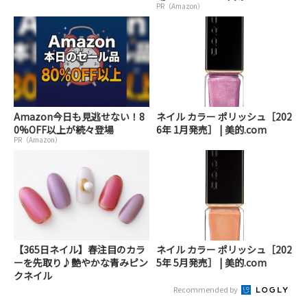
PR（Amazon）
Amazon今日も見逃せない！8
ネイル カラー ポリッシュ［202
0%OFF以上が続々登場
6年 1月発売］ | 美的.com
PR（Amazon）
【365日ネイル】春注目のカラ
ネイル カラー ポリッシュ［202
ーを先取り♪艶やかな青みピン
5年 5月発売］ | 美的.com
クネイル
Recommended by