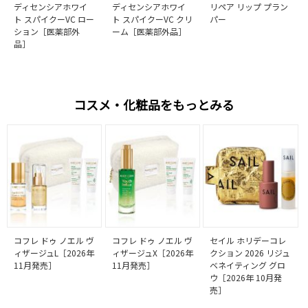
ディセンシアホワイ
ディセンシアホワイ
リペア リップ プラン
ト スパイクーVC ロー
ト スパイクーVC クリ
パー
ション［医薬部外
ーム［医薬部外品］
品］
コスメ・化粧品をもっとみる
コフレ ドゥ ノエル ヴ
コフレ ドゥ ノエル ヴ
セイル ホリデーコレ
ィザージュL［2026年
ィザージュX［2026年
クション 2026 リジュ
11月発売］
11月発売］
ベネイティング グロ
ウ［2026年 10月発
売］