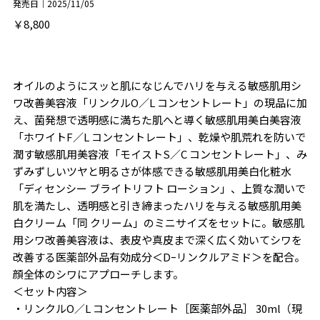
発売日｜2025/11/05
￥8,800
オイルのようにスッと肌になじんでハリを与える敏感肌用シ
ワ改善美容液「リンクルO／L コンセントレート」の現品に加
え、菌発想で透明感に満ちた肌へと導く敏感肌用美白美容液
「ホワイトF／L コンセントレート」、乾燥や肌荒れを防いで
潤す敏感肌用美容液「モイストS／C コンセントレート」、み
ずみずしいツヤと明るさが体感できる敏感肌用美白化粧水
「ディセンシー ブライトリフト ローション」、上質な潤いで
肌を満たし、透明感と引き締まったハリを与える敏感肌用美
白クリーム「同 クリーム」のミニサイズをセットに。敏感肌
用シワ改善美容液は、表皮や真皮まで深く広く効いてシワを
改善する医薬部外品有効成分＜Dｰリンクルアミド＞を配合。
顔全体のシワにアプローチします。
＜セット内容＞
・リンクルO／L コンセントレート［医薬部外品］ 30ml（現