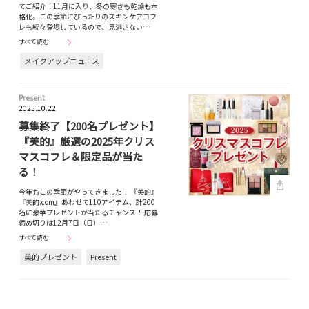
てご紹介！11月に入り、冬の寒さも乾燥も本
格化。この季節にぴったりのスキンケアコフ
レも続々登場しているので、見逃さない…
すべて読む
メイクアップニュース
Present
2025.10.22
募集終了【200名プレゼント】
『美的』厳選の2025年クリス
マスコフレ＆限定品が当た
る！
今年もこの季節がやってきました！ 『美的』
『美的.com』あわせて110アイテム、計200
名に豪華プレゼントが当たるチャンス！ 応募
締め切りは12月7日（日）…
すべて読む
美的プレゼント
Present