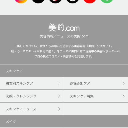
美容情報／ニュースの美的.com
「美しくなりたい」女性たちの願いを追求する美容雑誌『美的』公式サイト。
「肌・心・体のキレイは自分で磨く」をテーマに美的本誌で活躍中の美容レポーターが
プロの視点でコスメ・美容情報を発信します。
スキンケア
肌質別スキンケア
お悩み別ケア
洗顔・クレンジング
スキンケア特集
スキンケアニュース
メイク