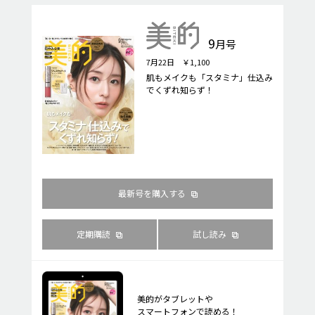
9
月号
7月22日 ￥1,100
肌もメイクも「スタミナ」仕込み
でくずれ知らず！
最新号を購入する
定期購読
試し読み
美的がタブレットや
スマートフォンで読める！