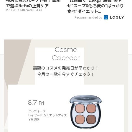
で選ぶReFaの上質ケア
せ”スープ&もち麦の“ばっかり
PR（ReFa GINZA on CREA）
食べ”ダイエット...
Recommended by
Cosme
Calendar
話題のコスメの発売日が早わかり！
今月の一覧を今すぐチェック！
8.7
Fri
セルヴォーク
レイヤード シルエットアイズ
￥6,380