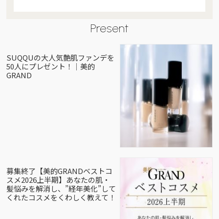
Present
SUQQUの大人気艶肌ファンデを
50人にプレゼント！｜美的
GRAND
募集終了【美的GRANDベストコ
スメ2026上半期】あなたの肌・
髪悩みを解消し、”経年美化”して
くれたコスメをくわしく教えて！