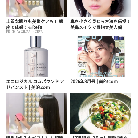
上質な眠りも美髪ケアも！ 銀
鼻を小さく見せる方法を伝授！
座で体感するReFa
美鼻メイクで目指せ美人顔
PR（ReFa GINZA on CREA）
エコロジカル コムパウンド ア
2026年8月号 | 美的.com
ドバンスト | 美的.com
特別な名入れギフトも！ 銀座
【2週間で−2.9kg】最強“美や