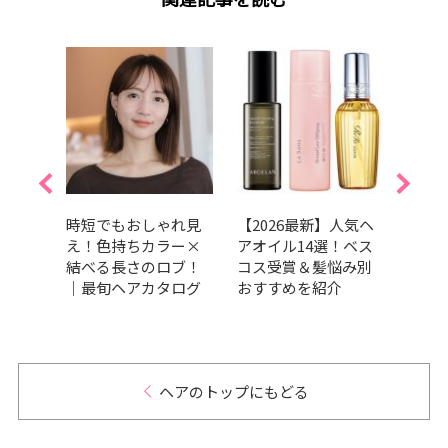
くせ
時短でもおしゃれ見
【2026最新】人気ヘ
【20
すす
え！色持ちカラー×
アオイル14選！ベス
ブの
13
結べる長さのロブ！
コス受賞＆髪悩み別
も垢
賞か
｜最旬ヘアカタログ
おすすめを紹介
を紹
ヘアのトップにもどる