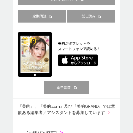
定期購読
試し読み
美的がタブレットや
スマートフォンで読める！
電子書籍
『美的』、『美的.com』及び『美的GRAND』では意
欲ある編集者／アシスタントを募集しています
【お詫びと訂正】
＞