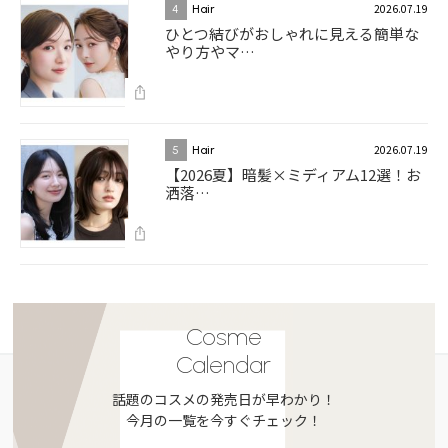
2026.07.19
4
Hair
ひとつ結びがおしゃれに見える簡単な
やり方やマ…
2026.07.19
5
Hair
【2026夏】暗髪×ミディアム12選！お
洒落…
Cosme
Calendar
話題のコスメの発売日が早わかり！
今月の一覧を今すぐチェック！