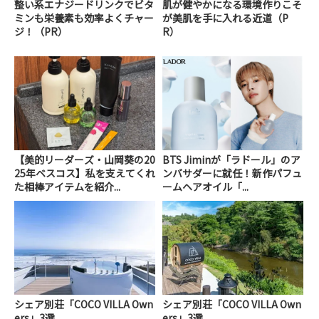
整い系エナジードリンクでビタ
肌が健やかになる環境作りこそ
ミンも栄養素も効率よくチャー
が美肌を手に入れる近道（P
ジ！（PR）
R）
【美的リーダーズ・山岡葵の20
BTS Jiminが「ラドール」のア
25年ベスコス】私を支えてくれ
ンバサダーに就任！新作パフュ
た相棒アイテムを紹介...
ームヘアオイル「...
シェア別荘「COCO VILLA Own
シェア別荘「COCO VILLA Own
ers」3選
ers」3選