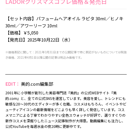
LADORクリスマスコフレ価格＆発売日
【セット内容】パフュームヘアオイル ラピタ 30ml／ヒノキ
30ml／アワーリーフ 10ml
【価格】￥5,050
【発売日】2025年10月22日（水）
※価格表記に関して：2021年3月31日までの公開記事で特に表記がないものについては税抜
き価格、2021年4月1日以降公開の記事は税込み価格です。
EDIT：
美的.com編集部
2001年に小学館が創刊した美容専門誌『美的』の公式WEBサイト『美
的.com』と、全ての公式SNSを運営しています。美容を愛し、トレンドにも
敏感な20～30代のエディターが多く在籍。コスメはもちろん、イベントやビ
ューティアイコンの最新情報をどこよりも早く詳しく発信しています。コス
メマニアによる丁寧でわかりやすい全色スウォッチが好評で、選りすぐりの
新作コスメを深掘りしたニュース記事制作が大得意。動画編集にも注力し、
公式YouTubeを毎週水金の夜20時に更新中です。