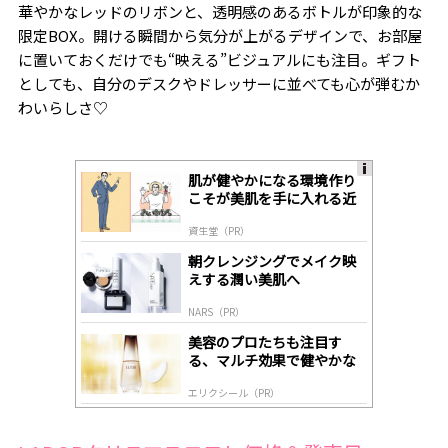
華やかなレッドのリボンと、透明感のあるボトルが印象的な
限定BOX。開ける瞬間から気分が上がるデザインで、お部屋
に置いておくだけでも“映える”ビジュアルにも注目。ギフト
としても、自分のデスクやドレッサーに並べても心が弾むか
わいらしさ♡
肌が健やかになる環境作り
A
こそが美肌を手に入れる近
ds
道
by
資生堂（PR）
lo
gl
朝クレンジングでメイク映
y
えする潤い美肌へ
NARS（PR）
美容のプロたちも注目す
る、マルチ効果で健やかな
肌へ導く高機能美容液
エリクシール（PR）