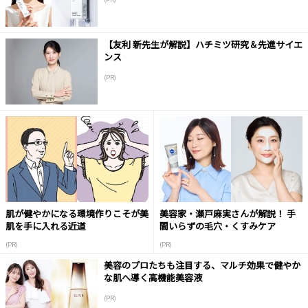
【友利 新先生が解説】ハチミツ研究＆先進サイエ
ンス
(PR)
肌が健やかになる環境作りこそが美
美容家・瀬戸麻実さんが解説！ 手
肌を手に入れる近道
間いらずの毛穴・くすみケア
(PR)
(PR)
美容のプロたちも注目する、マルチ効果で健やか
な肌へ導く高機能美容液
(PR)