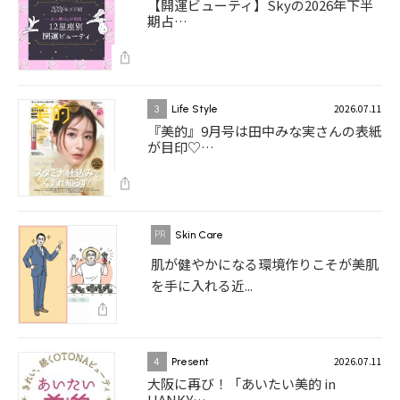
【開運ビューティ】Skyの2026年下半
期占…
2026.07.11
3
Life Style
『美的』9月号は田中みな実さんの表紙
が目印♡…
Skin Care
肌が健やかになる環境作りこそが美肌
を手に入れる近...
2026.07.11
4
Present
大阪に再び！「あいたい美的 in
HANKY…