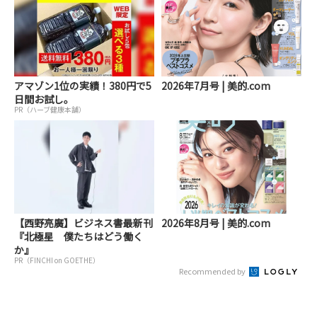
アマゾン1位の実績！380円で5
2026年7月号 | 美的.com
日間お試し。
PR（ハーブ健康本舗）
【西野亮廣】ビジネス書最新刊
2026年8月号 | 美的.com
『北極星 僕たちはどう働く
か』
PR（FINCHI on GOETHE）
Recommended by