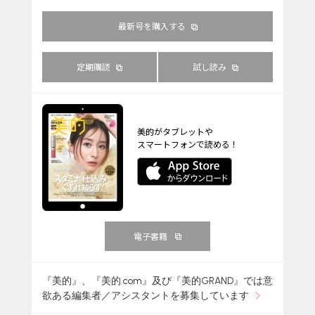
最新号を購入する
定期購読
試し読み
美的がタブレットや
スマートフォンで読める！
電子書籍
『美的』、『美的.com』及び『美的GRAND』では意
欲ある編集者／アシスタントを募集しています