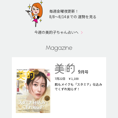
毎週金曜夜更新！
8/8〜8/14までの 運勢を見る
今週の美的子ちゃん占いへ
Magazine
9
月号
7月22日 ￥1,100
肌もメイクも「スタミナ」仕込み
でくずれ知らず！