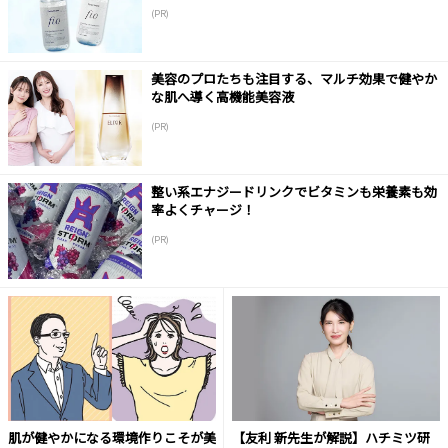
(PR)
美容のプロたちも注目する、マルチ効果で健やか
な肌へ導く高機能美容液
(PR)
整い系エナジードリンクでビタミンも栄養素も効
率よくチャージ！
(PR)
肌が健やかになる環境作りこそが美
【友利 新先生が解説】ハチミツ研