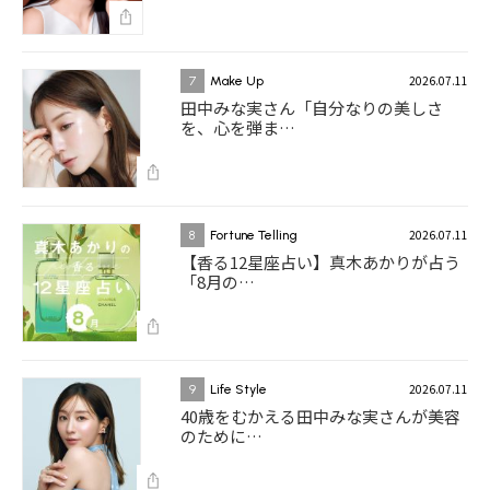
2026.07.11
7
Make Up
田中みな実さん「自分なりの美しさ
を、心を弾ま…
2026.07.11
8
Fortune Telling
【香る12星座占い】真木あかりが占う
「8月の…
2026.07.11
9
Life Style
40歳をむかえる田中みな実さんが美容
のために…