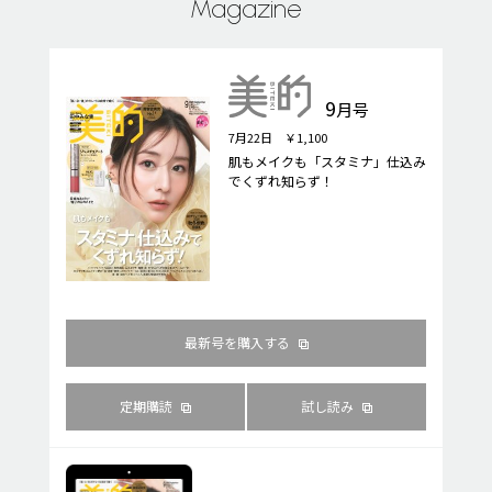
Magazine
9
月号
7月22日 ￥1,100
肌もメイクも「スタミナ」仕込み
でくずれ知らず！
最新号を購入する
定期購読
試し読み