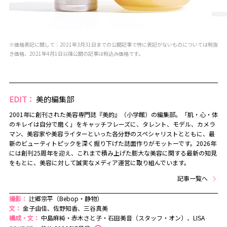
※価格表記に関して：2021年3月31日までの公開記事で特に表記がないものについては税抜
き価格、2021年4月1日以降公開の記事は税込み価格です。
EDIT：
美的編集部
2001年に創刊された美容専門誌『美的』（小学館）の編集部。「肌・心・体
のキレイは自分で磨く」をキャッチフレーズに、タレント、モデル、カメラ
マン、美容家や美容ライターといった各分野のスペシャリストとともに、最
新のビューティトピックを深く掘り下げた誌面作りがモットーです。2026年
には創刊25周年を迎え、これまで積み上げた膨大な美容に関する最新の知見
をもとに、美容に対して誠実なメディア運営に取り組んでいます。
記事一覧へ
撮影：
辻郷宗平（Bebop・静物）
文：
金子由佳、佐野知香、三谷真美
構成・文：
中島麻純・赤木さと子・石田美音（スタッフ・オン）、LISA