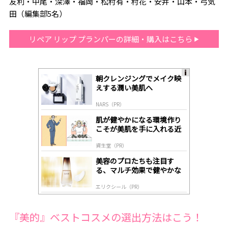
友利・中尾・深澤・福岡・松村有・村花・安井・山本・弓気
田（編集部5名）
リペア リップ プランパーの詳細・購入はこちら
朝クレンジングでメイク映
A
えする潤い美肌へ
ds
by
NARS（PR）
lo
gl
肌が健やかになる環境作り
y
こそが美肌を手に入れる近
道
資生堂（PR）
美容のプロたちも注目す
る、マルチ効果で健やかな
肌へ導く高機能美容液
エリクシール（PR）
『美的』ベストコスメの選出方法はこう！