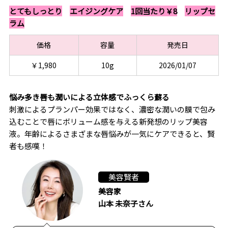
とてもしっとり
エイジングケア
1回当たり￥8
リップセ
ラム
価格
容量
発売日
￥1,980
10g
2026/01/07
悩み多き唇も潤いによる立体感でふっくら蘇る
刺激によるプランパー効果ではなく、濃密な潤いの膜で包み
込むことで唇にボリューム感を与える新発想のリップ美容
液。年齢によるさまざまな唇悩みが一気にケアできると、賢
者も感嘆！
美容賢者
美容家
山本 未奈子さん