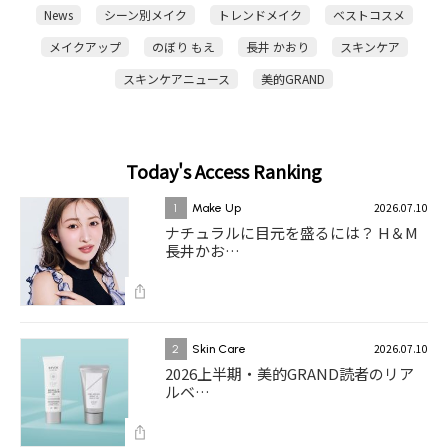
News
シーン別メイク
トレンドメイク
ベストコスメ
メイクアップ
のぼり もえ
長井 かおり
スキンケア
スキンケアニュース
美的GRAND
Today's Access Ranking
2026.07.10
1
Make Up
ナチュラルに目元を盛るには？ H＆M
長井かお…
2026.07.10
2
Skin Care
2026上半期・美的GRAND読者のリア
ルベ…