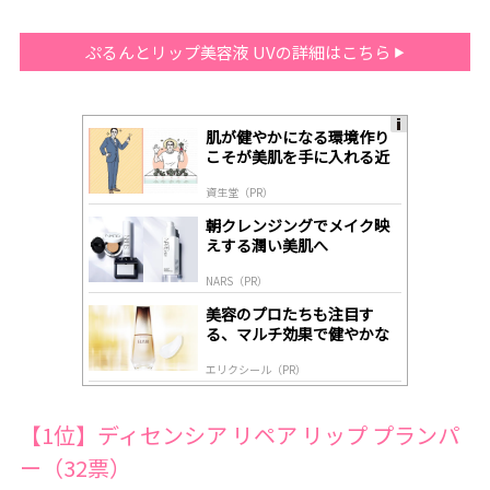
ぷるんとリップ美容液 UVの詳細はこちら
肌が健やかになる環境作り
A
こそが美肌を手に入れる近
ds
道
by
資生堂（PR）
lo
gl
朝クレンジングでメイク映
y
えする潤い美肌へ
NARS（PR）
美容のプロたちも注目す
る、マルチ効果で健やかな
肌へ導く高機能美容液
エリクシール（PR）
【1位】ディセンシア リペア リップ プランパ
ー（32票）