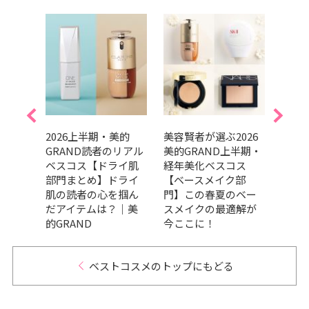
美的
2026上半期・美的
美容賢者が選ぶ2026
吉田
リアル
GRAND読者のリアル
美的GRAND上半期・
だ最
ケア
ベスコス【ドライ肌
経年美化ベスコス
メ、
の高
部門まとめ】ドライ
【ベースメイク部
ます
々｜
肌の読者の心を掴ん
門】この春夏のベー
202
だアイテムは？｜美
スメイクの最適解が
トコ
的GRAND
今ここに！
ベストコスメのトップにもどる