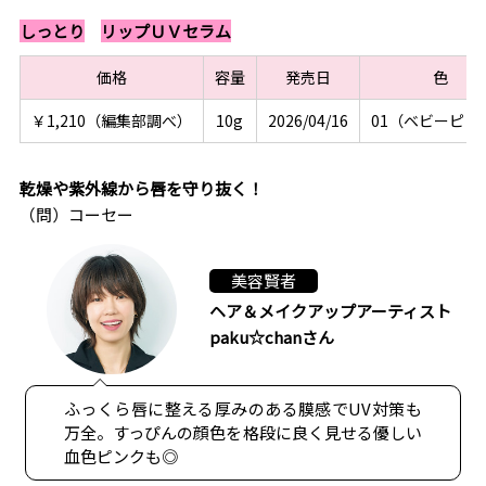
しっとり
リップＵＶセラム
価格
容量
発売日
色
￥1,210（編集部調べ）
10g
2026/04/16
01（ベビーピン
乾燥や紫外線から唇を守り抜く！
（問）コーセー
美容賢者
ヘア＆メイクアップアーティスト
paku☆chanさん
ふっくら唇に整える厚みのある膜感でUV対策も
万全。すっぴんの顔色を格段に良く見せる優しい
血色ピンクも◎