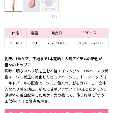
(
1
/
3
)
価格
容量
発売日
SPF・PA
￥3,410
35g
2026/03/21
SPF50+・PA++++
乳液、UVケア、下地まで1本完結！人気アイテムの新色が
堂々のトップに
瞬時に明るいハリ肌を生む本格エイジングケアUVベースの新
色は、シミ補正に特化したピュアベージュ。トーンアップゴ
ールドパールの配合で、シミ、色ムラ、影をカバーし、立体
的なハリ感を演出。新たに甘草フラボノイドGLとビタミンC
誘導体を独自配合した肌ケア力の強化で、使う程頰に“つや
玉”が輝く！と賢者も絶賛。