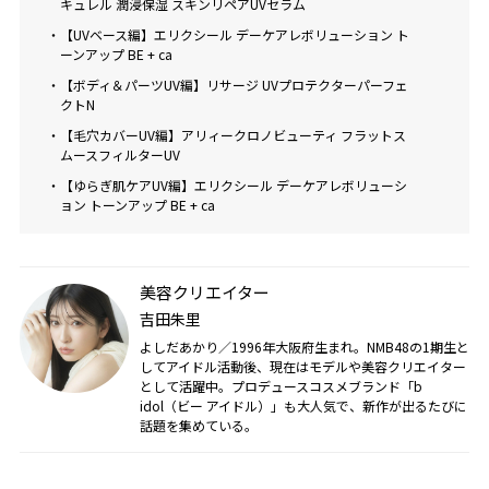
キュレル 潤浸保湿 スキンリペアUVセラム
・【UVベース編】エリクシール デーケアレボリューション ト
ーンアップ BE + ca
・【ボディ＆パーツUV編】リサージ UVプロテクターパーフェ
クトN
・【毛穴カバーUV編】アリィークロノビューティ フラットス
ムースフィルターUV
・【ゆらぎ肌ケアUV編】エリクシール デーケアレボリューシ
ョン トーンアップ BE + ca
美容クリエイター
吉田朱里
よしだあかり／1996年大阪府生まれ。NMB48の1期生と
してアイドル活動後、現在はモデルや美容クリエイター
として活躍中。プロデュースコスメブランド「b
idol（ビー アイドル）」も大人気で、新作が出るたびに
話題を集めている。