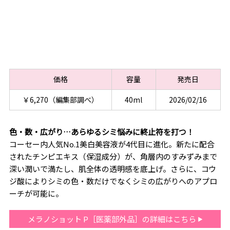
価格
容量
発売日
￥6,270（編集部調べ）
40ml
2026/02/16
色・数・広がり…あらゆるシミ悩みに終止符を打つ！
コーセー内人気No.1美白美容液が4代目に進化。新たに配合
されたチンピエキス（保湿成分）が、角層内のすみずみまで
深い潤いで満たし、肌全体の透明感を底上げ。さらに、コウ
ジ酸によりシミの色・数だけでなくシミの広がりへのアプロ
ーチが可能に。
メラノショット P［医薬部外品］の詳細はこちら