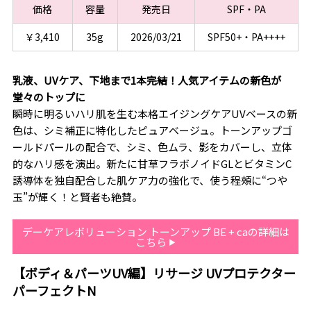
価格
容量
発売日
SPF・PA
￥3,410
35g
2026/03/21
SPF50+・PA++++
乳液、UVケア、下地まで1本完結！人気アイテムの新色が
堂々のトップに
瞬時に明るいハリ肌を生む本格エイジングケアUVベースの新
色は、シミ補正に特化したピュアベージュ。トーンアップゴ
ールドパールの配合で、シミ、色ムラ、影をカバーし、立体
的なハリ感を演出。新たに甘草フラボノイドGLとビタミンC
誘導体を独自配合した肌ケア力の強化で、使う程頰に“つや
玉”が輝く！と賢者も絶賛。
デーケアレボリューション トーンアップ BE + caの詳細は
こちら
【ボディ＆パーツUV編】リサージ UVプロテクター
パーフェクトN