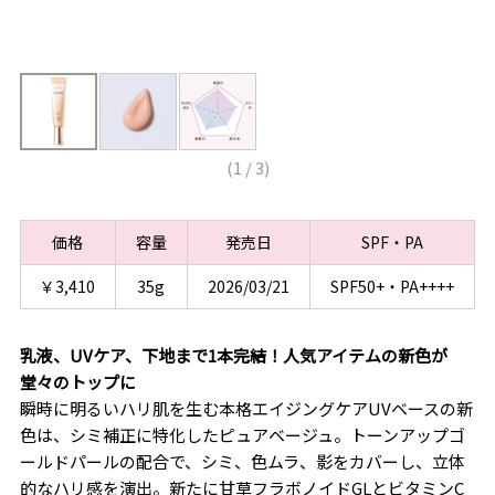
(
1
/
3
)
価格
容量
発売日
SPF・PA
￥3,410
35g
2026/03/21
SPF50+・PA++++
乳液、UVケア、下地まで1本完結！人気アイテムの新色が
堂々のトップに
瞬時に明るいハリ肌を生む本格エイジングケアUVベースの新
色は、シミ補正に特化したピュアベージュ。トーンアップゴ
ールドパールの配合で、シミ、色ムラ、影をカバーし、立体
的なハリ感を演出。新たに甘草フラボノイドGLとビタミンC