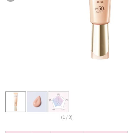
(
1
/
3
)