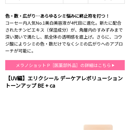
色・数・広がり…あらゆるシミ悩みに終止符を打つ！
コーセー内人気No.1美白美容液が4代目に進化。新たに配合
されたチンピエキス（保湿成分）が、角層内のすみずみまで
深い潤いで満たし、肌全体の透明感を底上げ。さらに、コウ
ジ酸によりシミの色・数だけでなくシミの広がりへのアプロ
ーチが可能に。
メラノショット P［医薬部外品］の詳細はこちら
【UV編】エリクシール デーケアレボリューション
トーンアップ BE + ca