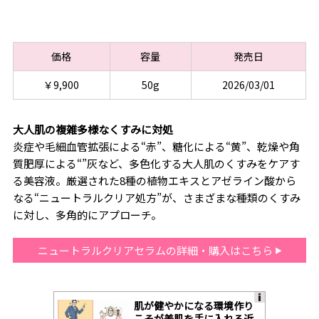
価格
容量
発売日
￥9,900
50g
2026/03/01
大人肌の複雑多様なくすみに対処
炎症や毛細血管拡張による“赤”、糖化による“黄”、乾燥や角
質肥厚による“”灰など、多色化する大人肌のくすみをケアす
る美容液。厳選された8種の植物エキスとアゼライン酸から
なる“ニュートラルクリア処方”が、さまざまな種類のくすみ
に対し、多角的にアプローチ。
ニュートラルクリアセラムの詳細・購入はこちら
肌が健やかになる環境作り
A
こそが美肌を手に入れる近