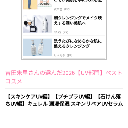
ds
道
by
資生堂（PR）
lo
gl
朝クレンジングでメイク映
y
えする潤い美肌へ
NARS（PR）
洗うたびになめらかな肌に
整えるクレンジング
リベルタ（PR）
吉田朱里さんの選んだ2026【UV部門】ベスト
コスメ
【スキンケアUV編】【プチプラUV編】【石けん落
ちUV編】キュレル 潤浸保湿 スキンリペアUVセラム