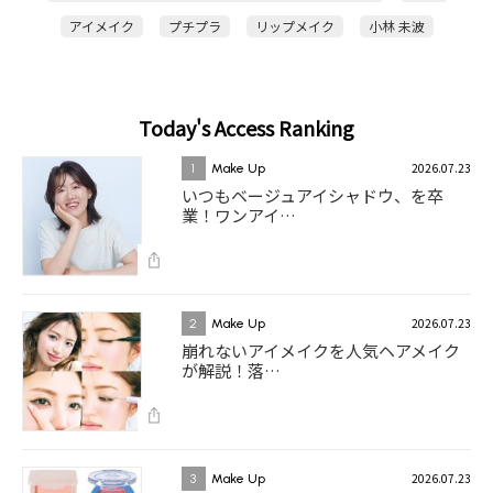
アイメイク
プチプラ
リップメイク
小林 未波
Today's Access Ranking
2026.07.23
1
Make Up
いつもベージュアイシャドウ、を卒
業！ワンアイ…
2026.07.23
2
Make Up
崩れないアイメイクを人気ヘアメイク
が解説！落…
2026.07.23
3
Make Up