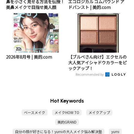
鼻を小さく見せる方法を伝授！
エコロジカル コムパウンド ア
美鼻メイクで目指せ美人顔
ドバンスト | 美的.com
2026年8月号 | 美的.com
【ブルベさん向け】エクセルの
大人気アイシャドウカラーをピ
ックアップ！
Recommended by
Hot Keywords
ベースメイク
メイクHOW TO
メイクアップ
美的GRAND
自分の顔が好きになる！yumiの大人メイク悩み解決塾
yumi