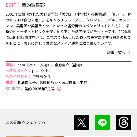
EDIT：
美的編集部
2001年に創刊された美容専門誌『美的』（小学館）の編集部。「肌・心・体
のキレイは自分で磨く」をキャッチフレーズに、タレント、モデル、カメラ
マン、美容家や美容ライターといった各分野のスペシャリストとともに、最
新のビューティトピックを深く掘り下げた誌面作りがモットーです。2026年
には創刊25周年を迎え、これまで積み上げた膨大な美容に関する最新の知見
をもとに、美容に対して誠実なメディア運営に取り組んでいます。
記事一覧へ
撮影：
nara（vale.・人物）、金野圭介（静物）
ヘア＆メイク：
paku☆chan
スタイリスト：
伊藤あかり
構成：
杉浦由佳子、斎藤穂乃香・南出祐希（本誌）
SOURCE：
美的 2026年7月号
この記事をシェアする