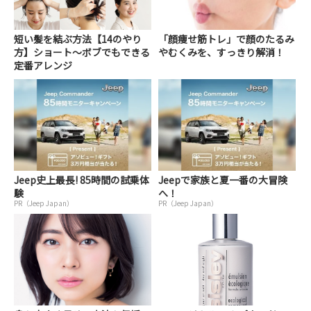
短い髪を結ぶ方法【14のやり
「顔痩せ筋トレ」で顔のたるみ
方】ショート～ボブでもできる
やむくみを、すっきり解消！
定番アレンジ
Jeep史上最長! 85時間の試乗体
Jeepで家族と夏一番の大冒険
験
へ！
PR（Jeep Japan）
PR（Jeep Japan）