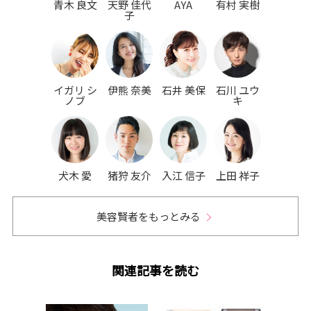
青木 良文
天野 佳代
AYA
有村 実樹
子
イガリ シ
伊熊 奈美
石井 美保
石川 ユウ
ノブ
キ
犬木 愛
猪狩 友介
入江 信子
上田 祥子
美容賢者をもっとみる
関連記事を読む