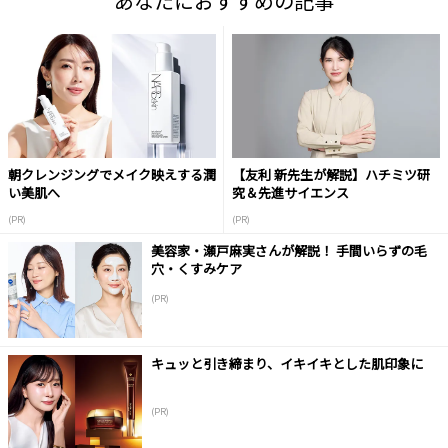
あなたにおすすめの記事
朝クレンジングでメイク映えする潤
【友利 新先生が解説】ハチミツ研
い美肌へ
究＆先進サイエンス
(PR)
(PR)
美容家・瀬戸麻実さんが解説！ 手間いらずの毛
穴・くすみケア
(PR)
キュッと引き締まり、イキイキとした肌印象に
(PR)