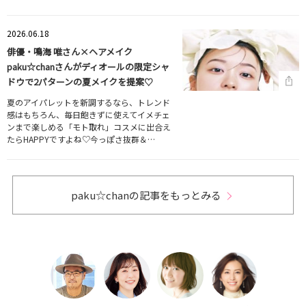
2026.06.18
俳優・鳴海 唯さん×ヘアメイク
paku☆chanさんがディオールの限定シャ
ドウで2パターンの夏メイクを提案♡
夏のアイパレットを新調するなら、トレンド
感はもちろん、毎日飽きずに使えてイメチェ
ンまで楽しめる「モト取れ」コスメに出合え
たらHAPPYですよね♡今っぽさ抜群＆…
paku☆chanの記事をもっとみる