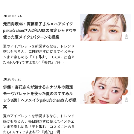
2026.06.24
元日向坂46・齊藤京子さん×ヘアメイク
paku☆chanさんがNARSの限定シャドウを
使った夏メイク3パターンを提案
夏のアイパレットを新調するなら、トレンド
感はもちろん、毎日飽きずに使えてイメチェ
ンまで楽しめる「モト取れ」コスメに出合え
たらHAPPYですよね♡ 『美的』7月…
2026.06.20
俳優・杏花さんが魅せるルナソルの限定
モーヴパレットを使った夏のおすすめル
ック3選｜ヘアメイクpaku☆chanさんが提
案
夏のアイパレットを新調するなら、トレンド
感はもちろん、毎日飽きずに使えてイメチェ
ンまで楽しめる「モト取れ」コスメに出合え
たらHAPPYですよね♡ 『美的』7月…