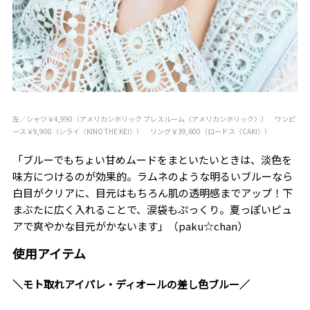
左／シャツ￥4,990（アメリカンホリック プレスルーム〈アメリカンホリック〉） ワンピ
ース￥9,900（シライ〈KINO THE KEI〉） リング￥39,600（ロードス〈CAKI〉）
「ブルーでもちょい甘めムードをまといたいときは、淡色を
味方につけるのが効果的。ラムネのような明るいブルーなら
白目がクリアに、目元はもちろん肌の透明感までアップ！下
まぶたに広く入れることで、涙袋もぷっくり。夏っぽいピュ
アで爽やかな目元がかないます」（paku☆chan）
使用アイテム
＼モト取れアイパレ・ディオールの差し色ブルー／