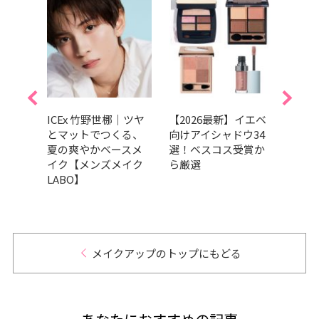
パール
ICEx 竹野世梛｜ツヤ
【2026最新】イエベ
【20
ウ16
とマットでつくる、
向けアイシャドウ34
ター
ラメ
夏の爽やかベースメ
選！ベスコス受賞か
プラ
イク【メンズメイク
ら厳選
汗・
LABO】
にく
メイクアップのトップにもどる