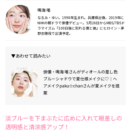
鳴海 唯
なるみ・ゆい。1998年生まれ。兵庫県出身。2019年に
NHKの朝ドラで俳優デビュー。5月26日からMBS/TBSド
ラマイズム『100日後に別れる僕と彼』にヒロイン・茅
野志穂役で出演予定。
▼あわせて読みたい
俳優・鳴海 唯さんがディオールの差し色
ブルーシャドウで夏仕様メイクに♡｜ヘ
アメイクpaku☆chanさんが夏メイクを提
案
淡ブルーを下まぶたに広めに入れて眼差しの
透明感と清涼感アップ！