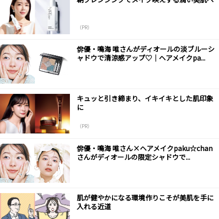
（PR）
俳優・鳴海 唯さんがディオールの淡ブルーシ
ャドウで清涼感アップ♡｜ヘアメイクpa...
キュッと引き締まり、イキイキとした肌印象
に
（PR）
俳優・鳴海 唯さん×ヘアメイクpaku☆chan
さんがディオールの限定シャドウで...
肌が健やかになる環境作りこそが美肌を手に
入れる近道