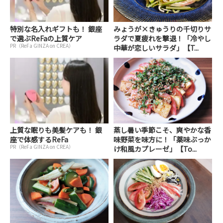
特別な名入れギフトも！ 銀座
みょうが×きゅうりの千切りサ
で選ぶReFaの上質ケア
ラダで夏疲れを撃退！「冷やし
PR（ReFa GINZA on CREA）
中華が恋しいサラダ」【T...
上質な眠りも美髪ケアも！ 銀
蒸し暑い季節こそ、爽やかな香
座で体感するReFa
味野菜を味方に！「薬味ぶっか
PR（ReFa GINZA on CREA）
け和風カプレーゼ」【To...