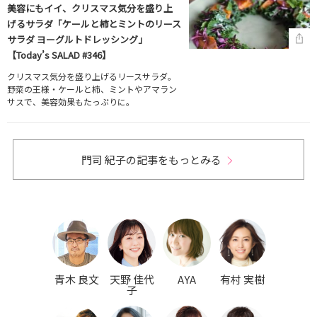
美容にもイイ、クリスマス気分を盛り上
げるサラダ「ケールと柿とミントのリース
サラダ ヨーグルトドレッシング」
【Today’s SALAD #346】
クリスマス気分を盛り上げるリースサラダ。
野菜の王様・ケールと柿、ミントやアマラン
サスで、美容効果もたっぷりに。
門司 紀子の記事をもっとみる
青木 良文
天野 佳代
AYA
有村 実樹
子