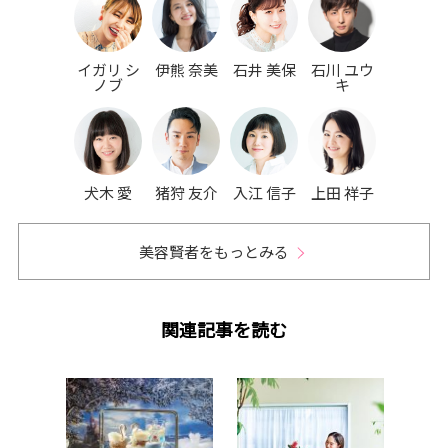
イガリ シ
伊熊 奈美
石井 美保
石川 ユウ
ノブ
キ
犬木 愛
猪狩 友介
入江 信子
上田 祥子
美容賢者をもっとみる
関連記事を読む