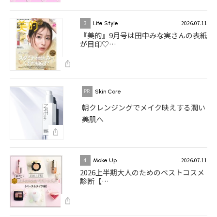
2026.07.11
3
Life Style
『美的』9月号は田中みな実さんの表紙
が目印♡…
Skin Care
朝クレンジングでメイク映えする潤い
美肌へ
2026.07.11
4
Make Up
2026上半期大人のためのベストコスメ
診断【…