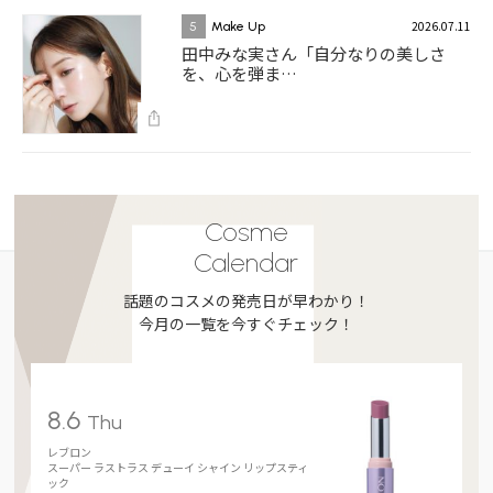
2026.07.11
5
Make Up
田中みな実さん「自分なりの美しさ
を、心を弾ま…
Cosme
Calendar
話題のコスメの発売日が早わかり！
今月の一覧を今すぐチェック！
8.6
Thu
レブロン
スーパー ラストラス デューイ シャイン リップスティ
ック