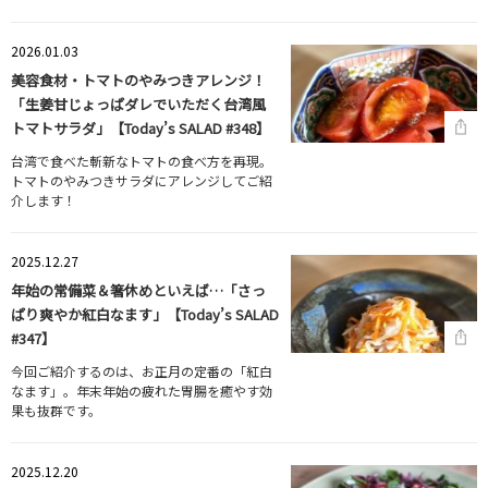
2026.01.03
美容食材・トマトのやみつきアレンジ！
「生姜甘じょっぱダレでいただく台湾風
トマトサラダ」【Today’s SALAD #348】
台湾で食べた斬新なトマトの食べ方を再現。
トマトのやみつきサラダにアレンジしてご紹
介します！
2025.12.27
年始の常備菜＆箸休めといえば…「さっ
ぱり爽やか紅白なます」【Today’s SALAD
#347】
今回ご紹介するのは、お正月の定番の「紅白
なます」。年末年始の疲れた胃腸を癒やす効
果も抜群です。
2025.12.20