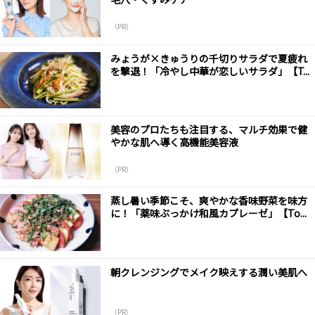
（PR）
みょうが×きゅうりの千切りサラダで夏疲れ
を撃退！「冷やし中華が恋しいサラダ」【T...
美容のプロたちも注目する、マルチ効果で健
やかな肌へ導く高機能美容液
（PR）
蒸し暑い季節こそ、爽やかな香味野菜を味方
に！「薬味ぶっかけ和風カプレーゼ」【To...
朝クレンジングでメイク映えする潤い美肌へ
（PR）