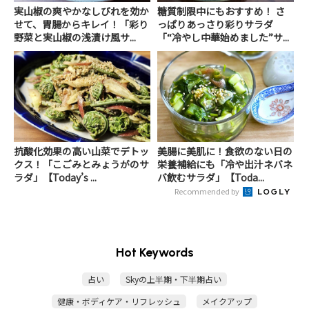
実山椒の爽やかなしびれを効か
糖質制限中にもおすすめ！ さ
せて、胃腸からキレイ！「彩り
っぱりあっさり彩りサラダ
野菜と実山椒の浅漬け風サ...
「“冷やし中華始めました”サ...
抗酸化効果の高い山菜でデトッ
美腸に美肌に！食欲のない日の
クス！「こごみとみょうがのサ
栄養補給にも「冷や出汁ネバネ
ラダ」【Today’s ...
バ飲むサラダ」【Toda...
Recommended by
Hot Keywords
占い
Skyの上半期・下半期占い
健康・ボディケア・リフレッシュ
メイクアップ