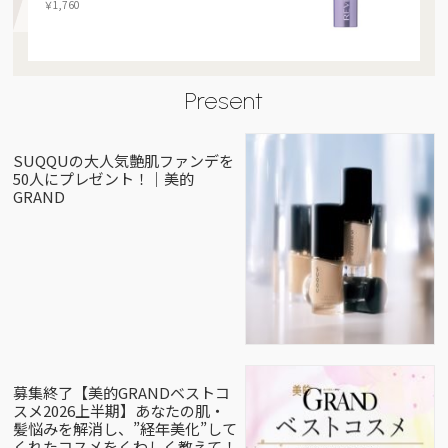
￥1,760
Present
SUQQUの大人気艶肌ファンデを
50人にプレゼント！｜美的
GRAND
募集終了【美的GRANDベストコ
スメ2026上半期】あなたの肌・
髪悩みを解消し、”経年美化”して
くれたコスメをくわしく教えて！