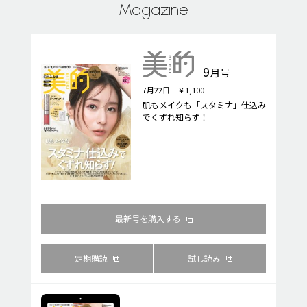
Magazine
9
月号
7月22日 ￥1,100
肌もメイクも「スタミナ」仕込み
でくずれ知らず！
最新号を購入する
定期購読
試し読み