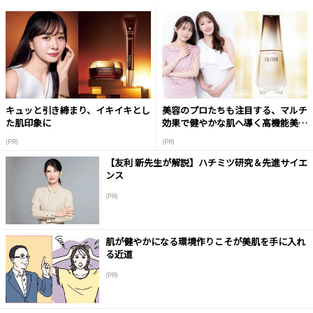
キュッと引き締まり、イキイキとし
美容のプロたちも注目する、マルチ
た肌印象に
効果で健やかな肌へ導く高機能美容
液
(PR)
(PR)
【友利 新先生が解説】ハチミツ研究＆先進サイエ
ンス
(PR)
肌が健やかになる環境作りこそが美肌を手に入れ
る近道
(PR)