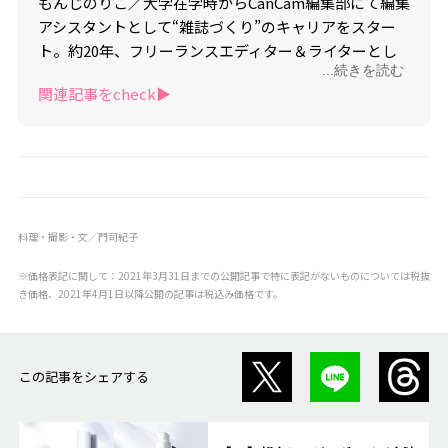
もんじのりこ／大学在学時からCanCam編集部にて編集
アシスタントとして“雑誌づくり”のキャリアをスター
ト。約20年、フリーランスエディター＆ライターとし
...続きを読む
て活動。趣味は料理とゴルフ。Instagram（アカウン
関連記事をcheck▶︎
ト：norikomonji）でも、料理レシピや“mondeli”ケー
タリング写真を発信中。
料理・撮影・文／門司紀子
※価格表記に関して：2021年3月31日までの公開記事で特に表記がないものについては税抜
き価格、2021年4月1日以降公開の記事は税込み価格です。
この記事をシェアする