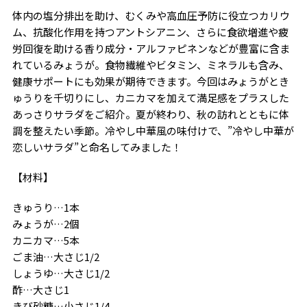
体内の塩分排出を助け、むくみや高血圧予防に役立つカリウ
ム、抗酸化作用を持つアントシアニン、さらに食欲増進や疲
労回復を助ける香り成分・アルファピネンなどが豊富に含ま
れているみょうが。食物繊維やビタミン、ミネラルも含み、
健康サポートにも効果が期待できます。今回はみょうがとき
ゅうりを千切りにし、カニカマを加えて満足感をプラスした
あっさりサラダをご紹介。夏が終わり、秋の訪れとともに体
調を整えたい季節。冷やし中華風の味付けで、”冷やし中華が
恋しいサラダ”と命名してみました！
【材料】
きゅうり…1本
みょうが…2個
カニカマ…5本
ごま油…大さじ1/2
しょうゆ…大さじ1/2
酢…大さじ1
きび砂糖…小さじ1/4