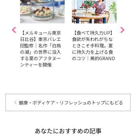
味野
【メルキュール東京
【食べて持久力UP】
美肌
ージ
日比谷】東京バレエ
食欲が失われがちな
ラダ
ルバ
団監修｜名作「白鳥
ときこそ手料理。夏
トま
の湖」の世界に没入
に持久力を上げる食
キレ
AD
する夏のアフタヌー
のコツ｜美的GRAND
ンティーを開催
健康・ボディケア・リフレッシュのトップにもどる
あなたにおすすめの記事