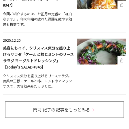
#347】
今回ご紹介するのは、お正月の定番の「紅白
なます」。年末年始の疲れた胃腸を癒やす効
果も抜群です。
2025.12.20
美容にもイイ、クリスマス気分を盛り上
げるサラダ「ケールと柿とミントのリース
サラダ ヨーグルトドレッシング」
【Today’s SALAD #346】
クリスマス気分を盛り上げるリースサラダ。
野菜の王様・ケールと柿、ミントやアマラン
サスで、美容効果もたっぷりに。
門司 紀子の記事をもっとみる