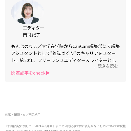
エディター
門司紀子
もんじのりこ／大学在学時からCanCam編集部にて編集
アシスタントとして“雑誌づくり”のキャリアをスター
ト。約20年、フリーランスエディター＆ライターとし
...続きを読む
て活動。趣味は料理とゴルフ。Instagram（アカウン
関連記事をcheck▶︎
ト：norikomonji）でも、料理レシピや“mondeli”ケー
タリング写真を発信中。
料理・撮影・文／門司紀子
※価格表記に関して：2021年3月31日までの公開記事で特に表記がないものについては税抜