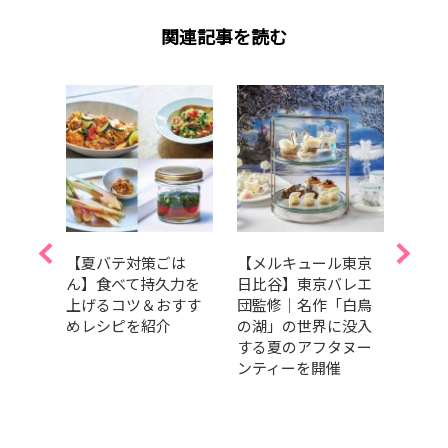
関連記事を読む
ヤミ
【夏バテ対策ごは
【メルキュール東京
【食
「サ
ん】食べて持久力を
日比谷】東京バレエ
食欲
バンバ
上げるコツ＆おすす
団監修｜名作「白鳥
とき
」
めレシピを紹介
の湖」の世界に没入
に持
AD
する夏のアフタヌー
のコツ
ンティーを開催