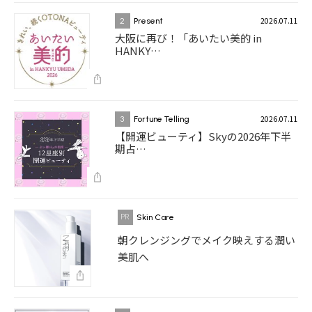
2026.07.11
2
Present
大阪に再び！「あいたい美的 in
HANKY…
2026.07.11
3
Fortune Telling
【開運ビューティ】Skyの2026年下半
期占…
Skin Care
朝クレンジングでメイク映えする潤い
美肌へ