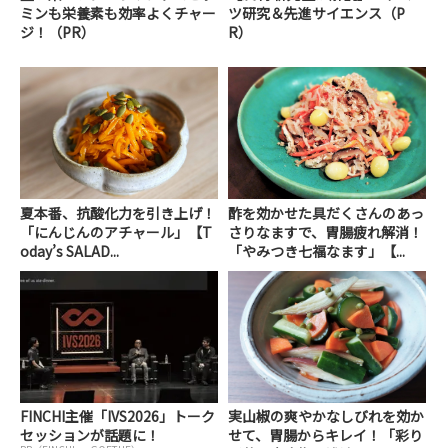
ミンも栄養素も効率よくチャー
ツ研究＆先進サイエンス（P
ジ！（PR）
R）
夏本番、抗酸化力を引き上げ！
酢を効かせた具だくさんのあっ
「にんじんのアチャール」【T
さりなますで、胃腸疲れ解消！
oday’s SALAD...
「やみつき七福なます」【...
FINCHI主催「IVS2026」トーク
実山椒の爽やかなしびれを効か
セッションが話題に！
せて、胃腸からキレイ！「彩り