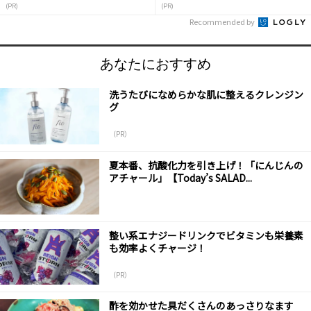
(PR)
(PR)
Recommended by
あなたにおすすめ
洗うたびになめらかな肌に整えるクレンジン
グ
（PR）
夏本番、抗酸化力を引き上げ！「にんじんの
アチャール」【Today’s SALAD...
整い系エナジードリンクでビタミンも栄養素
も効率よくチャージ！
（PR）
酢を効かせた具だくさんのあっさりなます