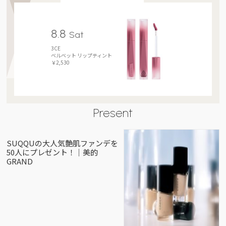
8.8
Sat
3CE
ベルベット リップティント
￥2,530
Present
SUQQUの大人気艶肌ファンデを
50人にプレゼント！｜美的
GRAND