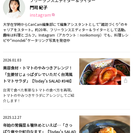
フリーランスエディター＆ライター
門司 紀子
instagram
大学在学時からCanCam編集部にて編集アシスタントとして“雑誌づくり”のキ
ャリアをスタート。約20年、フリーランスエディター＆ライターとして活動。
趣味は料理とゴルフ。Instagram（アカウント：norikomonji）でも、料理レシ
ピや“mondeli”ケータリング写真を発信中
2026.01.03
美容食材・トマトのやみつきアレンジ！
「生姜甘じょっぱダレでいただく台湾風
トマトサラダ」【Today’s SALAD #348】
台湾で食べた斬新なトマトの食べ方を再現。
トマトのやみつきサラダにアレンジしてご紹
介します！
2025.12.27
年始の常備菜＆箸休めといえば…「さっ
ぱり爽やか紅白なます」【Today’s SALAD