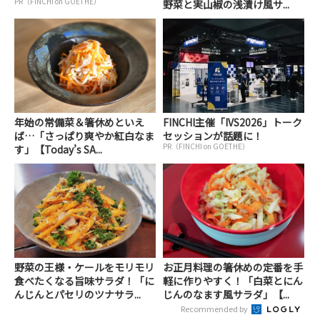
PR（FINCHI on GOETHE）
野菜と実山椒の浅漬け風サ...
年始の常備菜＆箸休めといえ
FINCHI主催「IVS2026」トーク
ば…「さっぱり爽やか紅白なま
セッションが話題に！
PR（FINCHI on GOETHE）
す」【Today’s SA...
野菜の王様・ケールをモリモリ
お正月料理の箸休めの定番を手
食べたくなる旨味サラダ！「に
軽に作りやすく！「白菜とにん
んじんとパセリのツナサラ...
じんのなます風サラダ」【...
Recommended by