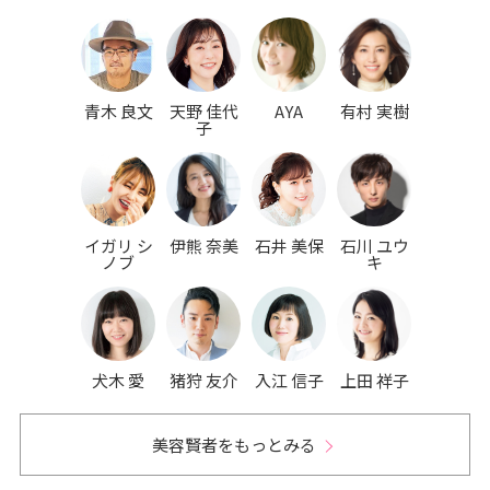
青木 良文
天野 佳代
AYA
有村 実樹
子
イガリ シ
伊熊 奈美
石井 美保
石川 ユウ
ノブ
キ
犬木 愛
猪狩 友介
入江 信子
上田 祥子
美容賢者をもっとみる