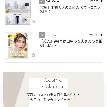
2026.07.11
4
Skin Care
2026上半期大人のためのベストコスメ
診断【…
2026.07.11
5
Life Style
『美的』9月号は田中みな実さんの表紙
が目印♡…
Cosme
Calendar
話題のコスメの発売日が早わかり！
今月の一覧を今すぐチェック！