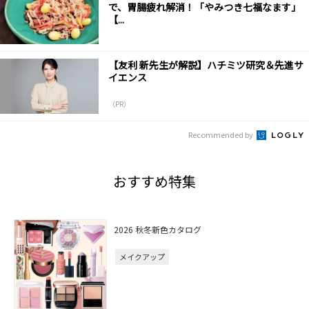
で、胃腸疲れ解消！「やみつき七福なます」
【...
【友利 新先生が解説】ハチミツ研究＆先進サ
イエンス
（PR）
Recommended by
おすすめ特集
2026 秋冬新色カタログ
メイクアップ