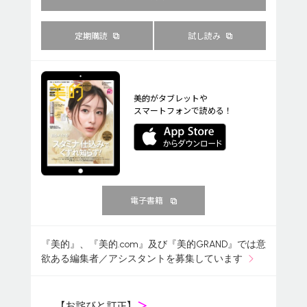
定期購読
試し読み
美的がタブレットや
スマートフォンで読める！
電子書籍
『美的』、『美的.com』及び『美的GRAND』では意
欲ある編集者／アシスタントを募集しています
【お詫びと訂正】
＞