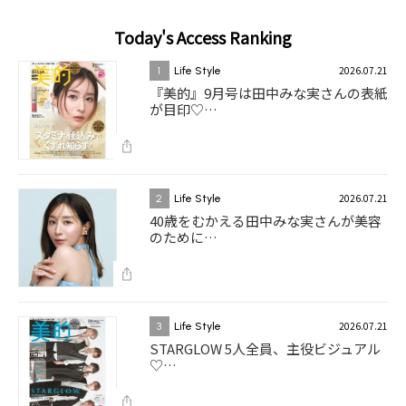
Today's Access Ranking
2026.07.21
1
Life Style
『美的』9月号は田中みな実さんの表紙
が目印♡…
2026.07.21
2
Life Style
40歳をむかえる田中みな実さんが美容
のために…
2026.07.21
3
Life Style
STARGLOW 5人全員、主役ビジュアル
♡…