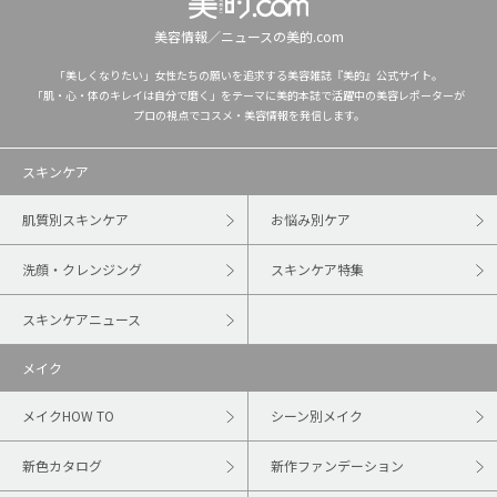
美容情報／ニュースの美的.com
「美しくなりたい」女性たちの願いを追求する美容雑誌『美的』公式サイト。
「肌・心・体のキレイは自分で磨く」をテーマに美的本誌で活躍中の美容レポーターが
プロの視点でコスメ・美容情報を発信します。
スキンケア
肌質別スキンケア
お悩み別ケア
洗顔・クレンジング
スキンケア特集
スキンケアニュース
メイク
メイクHOW TO
シーン別メイク
新色カタログ
新作ファンデーション