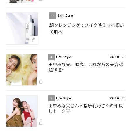
Skin Care
朝クレンジングでメイク映えする潤い
美肌へ
2026.07.21
4
Life Style
田中みな実、40歳。これからの美容課
題10選…
2026.07.21
5
Life Style
田中みな実さん×指原莉乃さんの仲良
しトーク♡…