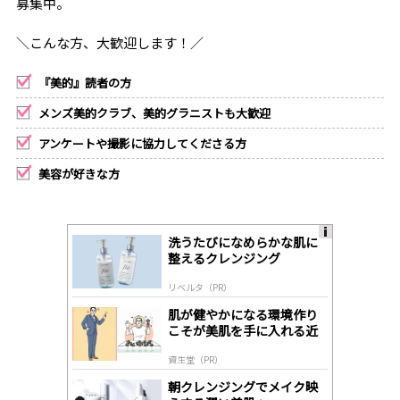
募集中。
＼こんな方、大歓迎します！／
『美的』読者の方
メンズ美的クラブ、美的グラニストも大歓迎
アンケートや撮影に協力してくださる方
美容が好きな方
洗うたびになめらかな肌に
A
整えるクレンジング
ds
by
リベルタ（PR）
lo
gl
肌が健やかになる環境作り
y
こそが美肌を手に入れる近
道
資生堂（PR）
朝クレンジングでメイク映