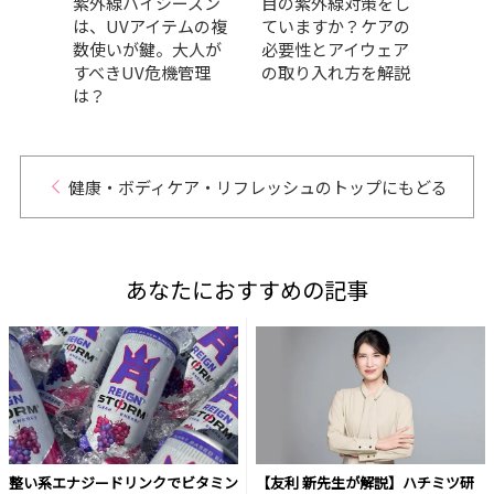
これか
紫外線ハイシーズン
目の紫外線対策をし
『美
地
は、UVアイテムの複
ていますか？ケアの
バサ
人にス
数使いが鍵。大人が
必要性とアイウェア
さん
ビュ
すべきUV危機管理
の取り入れ方を解説
ーポ
は？
見！
健康・ボディケア・リフレッシュのトップにもどる
あなたにおすすめの記事
整い系エナジードリンクでビタミン
【友利 新先生が解説】ハチミツ研