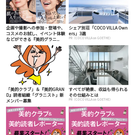
企画や撮影への参加・登場や、
シェア別荘「COCO VILLA Own
コスメのお試し、イベント体験
ers」3選
PR（COCO VILLA on GOETHE）
などができる『美的グラニ...
「美的クラブ」＆『美的GRAN
すべてが絶景、収益も得られる
D』読者組織「グラニスト」新
その仕組みとは
PR（COCO VILLA on GOETHE）
メンバー募集