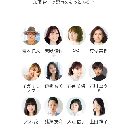
加藤 智一の記事をもっとみる
青木 良文
天野 佳代
AYA
有村 実樹
子
イガリ シ
伊熊 奈美
石井 美保
石川 ユウ
ノブ
キ
犬木 愛
猪狩 友介
入江 信子
上田 祥子