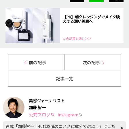
【PR】朝クレンジングでメイク映
えする潤い美肌へ
この記事も読む＞＞
前の記事
次の記事
記事一覧
美容ジャーナリスト
加藤 智一
公式ブログ
instagram
連載「加藤智一｜40代以降のコスメは成分で選ぶ！」はこち