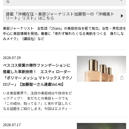
ら
連載「沖縄在住・美容ジャーナリスト加藤智一の「沖縄美ト
リート」リスト」はこちら
美容ジャーナリスト 女性誌「25ans」の美容担当を経て独立。女性・男性誌を
中心に美容情報を発信。著書に「思わず触れたくなる美肌をつくる 身だしな
みメイク」（講談社）など
2026.07.29
ベスコス受賞の傑作ファンデーションに
搭載した革新技術！ エスティ ローダー
「ポリマー メッシュ マトリックス テクノ
ロジー」【加藤智一さん連載Vol.40】
いま美容業界で、注目の美容成分や技術をピ
ックアップ！ 友だちとの美容トークでも
「この成分、知ってる？」と思わず話したく
なる話題をご紹介します。今回はエスティ …
2026.07.17