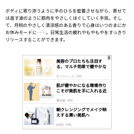
ボディに寄り添うように手のひらを密着させながら、寄せて
は返す波のように筋肉をやさしくほぐしていく手技。そし
て、月桃のやさしく清涼感のある香りで心身はいつのまにか
お休みモードに……。日常生活の疲れやもやもやをすっきり
リリースすることができます。
美容のプロたちも注目す
A
る、マルチ効果で健やかな
ds
肌へ導く高機能美容液
by
エリクシール（PR）
lo
gl
肌が健やかになる環境作り
y
こそが美肌を手に入れる近
道
資生堂（PR）
朝クレンジングでメイク映
えする潤い美肌へ
NARS（PR）