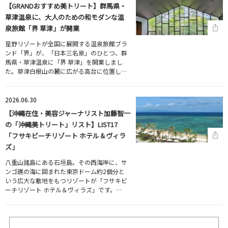
【GRANDおすすめ美トリート】群馬県・
草津温泉に、大人のための和モダンな温
泉旅館「界 草津」が開業
星野リゾートが全国に展開する温泉旅館ブラ
ンド「界」が、「日本三名泉」のひとつ、群
馬県・草津温泉に「界 草津」を開業しまし
た。草津白根山の麓に広がる高台に位置し…
2026.06.30
【沖縄在住・美容ジャーナリスト加藤智一
の「沖縄美トリート」リスト】LIST17
「フサキビーチリゾート ホテル＆ヴィラ
ズ」
八重山諸島にある石垣島。その西海岸に、サ
ンゴ礁の海に囲まれた東京ドーム約2個分と
いう広大な敷地をもつリゾートが「フサキビ
ーチリゾート ホテル＆ヴィラズ」です。…