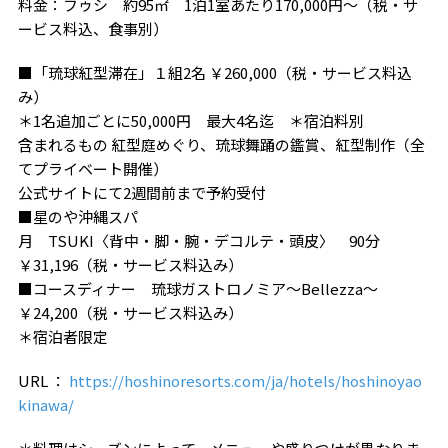
料金：フゥシ 約95㎡ 1泊1室あたり170,000円～（税・サ
ービス料込、食事別）
■「琉球紅型滞在」１組2名 ￥260,000（税・サービス料込
み）
＊1名追加ごとに50,000円 最大4名迄 ＊宿泊料別
含まれるもの 紅型庭めぐり、琉球舞踊の鑑賞、紅型制作（全
てプライベート開催）
公式サイトにて2週間前まで予約受付
■星のや沖縄スパ
月 TSUKI〈背中・脚・腕・デコルテ・頭皮〉 90分
￥31,196（税・サービス料込み）
■コースディナー 琉球ガストロノミア～Bellezza～
￥24,200（税・サービス料込み）
＊宿泊者限定
URL ：
https://hoshinoresorts.com/ja/hotels/hoshinoyao
kinawa/