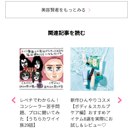
美容賢者をもっとみる
関連記事を読む
Aぇ!
レベチでわからん！
新作ひんやりコスメ
夏を
島如恵
コンシーラー苦手問
【ボディ＆スカルプ
しっ
題、プロに聞いてみ
ケア編】おすすめア
暑さ
スドラ
た【うちらカワイイ
イテム8選を実際にお
容持
t
族29話】
試し＆レビュー♡
つの
演！【試