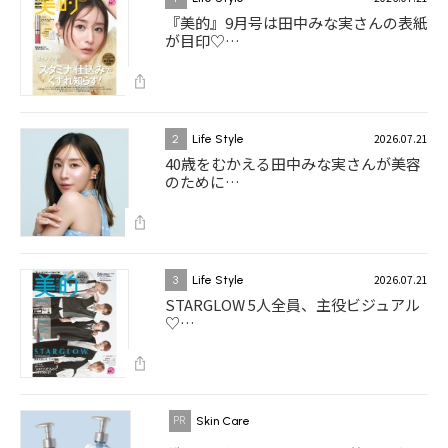
『美的』9月号は田中みな実さんの表紙
が目印♡…
2026.07.21
2
Life Style
40歳をむかえる田中みな実さんが美容
のために…
2026.07.21
3
Life Style
STARGLOW 5人全員、主役ビジュアル
♡…
Skin Care