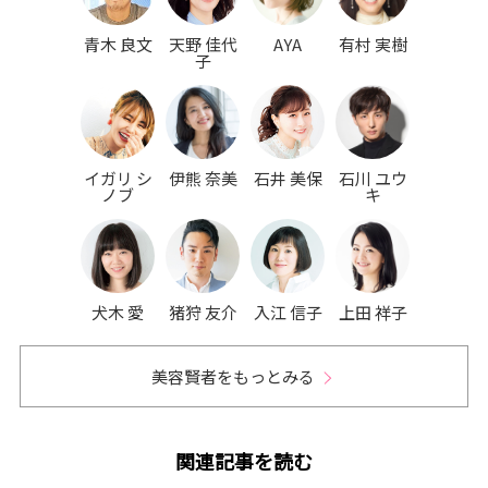
青木 良文
天野 佳代
AYA
有村 実樹
子
イガリ シ
伊熊 奈美
石井 美保
石川 ユウ
ノブ
キ
犬木 愛
猪狩 友介
入江 信子
上田 祥子
美容賢者をもっとみる
関連記事を読む