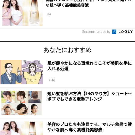
な肌へ導く高機能美容液
(PR)
Recommended by
あなたにおすすめ
肌が健やかになる環境作りこそが美肌を手に
入れる近道
（PR）
短い髪を結ぶ方法【14のやり方】ショート～
ボブでもできる定番アレンジ
美容のプロたちも注目する、マルチ効果で健
やかな肌へ導く高機能美容液