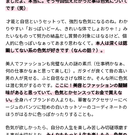
ましたよ、本当に。そう今回伝えたかった事は色気について
です（笑）
才能と自信というセットって、強烈な色気になるのね。わか
りやすい「おっぱいどーん、きれいな体でしょおりゃ！」み
たいなものって努力の結晶だし賞賛の対象にはなるけど、個
人的に色っぽいなぁってあまり思わなくて。
本人は深くは認
識してない系の色気が好きです（なんの話？）。
美人でファッションも完璧な人の謎の素爪（仕事柄かなぁ、
何の仕事かなぁと思って楽しむ）。ガタイが良くて背の高い
男の人が見せる、ふと自信なさげな顔とか。そんな所に色気
は潜む気がするのです。
ここに！美容とファッションの醍醐
味があると思っていて、色気とかセンスってお金で買えな
い。
全身ハイブランドの人よりも、華奢なアクセサリーにベ
ージュのパンツに短めの白いカットソーのコーディネートの
ほうがはるかに色っぽかったりすることも。
色気が欲しかったら、自分の人生を楽しみ苦しみ切磋琢磨す
る事が大切だよな。
みんなももっと人生を楽しもう。色気の