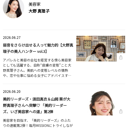
美容家
大野 真理子
2026.06.27
弱音をさらけ出せる人って魅力的【大野真
理子の美人ハンター vol.3】
アパレルと美容の会社を経営する傍ら美容家
としても活躍する、自称“皮膚の変態”こと大
野真理子さん。美肌への変態レベルの情熱
や、恋や仕事に悩める女子にアドバイスす…
2026.06.20
美的リーダーズ・須田真衣＆山岡 葵が大
野真理子さんへ突撃♡ 「美的リーダー
ズ、いざ美容家への道」第2弾
美容家を目指す、「美的リーダーズ」のふた
りの連載第2弾！毎月MISSIONにトライしなが