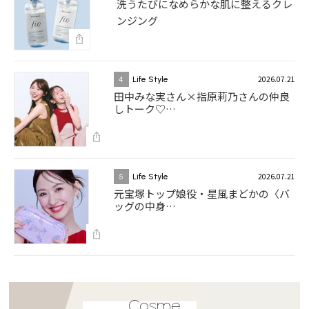
洗うたびになめらかな肌に整えるクレ
ンジング
2026.07.21
4
Life Style
田中みな実さん×指原莉乃さんの仲良
しトーク♡…
2026.07.21
5
Life Style
元宝塚トップ娘役・星風まどかの〈バ
ッグの中身…
Cosme