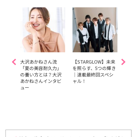
 木村慧
大沢あかねさん流
【STARGLOW】未来
美を
ク
「夏の美容耐久力」
を照らす、5つの輝き
トル
った
の養い方とは？大沢
｜連載最終回スペシ
肌・
、ダ
あかねさんインタビ
ャル！
デー
！ |
ュー
し方
 Make