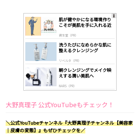
肌が健やかになる環境作り
A
こそが美肌を手に入れる近
ds
道
by
資生堂（PR）
lo
gl
洗うたびになめらかな肌に
y
整えるクレンジング
リベルタ（PR）
朝クレンジングでメイク映
えする潤い美肌へ
NARS（PR）
大野真理子 公式YouTubeもチェック！
＼
公式YouTubeチャンネル『大野真理子チャンネル【美容家
｜皮膚の変態】』もぜひチェックを
／