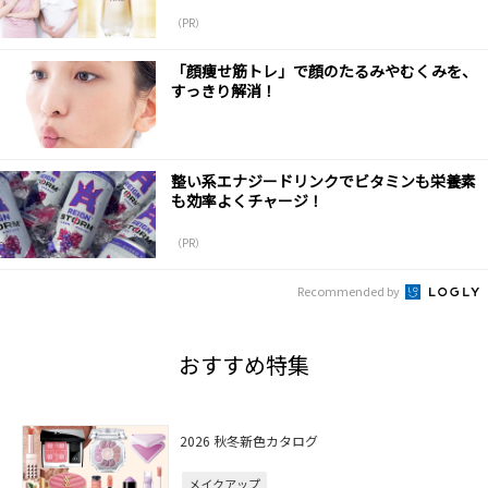
（PR）
「顔痩せ筋トレ」で顔のたるみやむくみを、
すっきり解消！
整い系エナジードリンクでビタミンも栄養素
も効率よくチャージ！
（PR）
Recommended by
おすすめ特集
2026 秋冬新色カタログ
メイクアップ