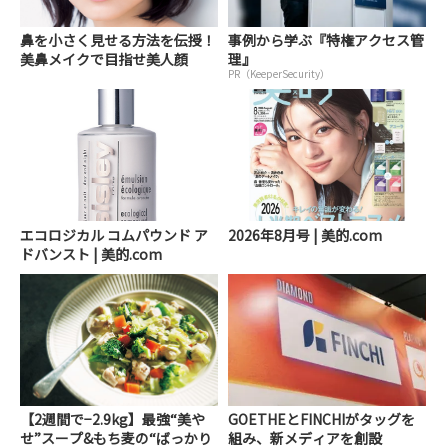
鼻を小さく見せる方法を伝授！
事例から学ぶ『特権アクセス管
美鼻メイクで目指せ美人顔
理』
PR（KeeperSecurity）
エコロジカル コムパウンド ア
2026年8月号 | 美的.com
ドバンスト | 美的.com
【2週間で−2.9kg】最強“美や
GOETHEとFINCHIがタッグを
せ”スープ&もち麦の“ばっかり
組み、新メディアを創設