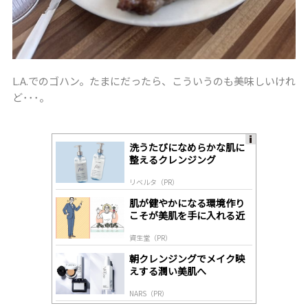
L.A.でのゴハン。たまにだったら、こういうのも美味しいけれ
ど･･･。
洗うたびになめらかな肌に
A
整えるクレンジング
ds
by
リベルタ（PR）
lo
gl
肌が健やかになる環境作り
y
こそが美肌を手に入れる近
道
資生堂（PR）
朝クレンジングでメイク映
えする潤い美肌へ
NARS（PR）