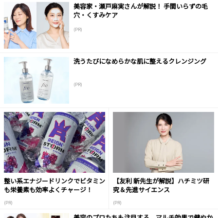
美容家・瀬戸麻実さんが解説！ 手間いらずの毛
穴・くすみケア
(PR)
洗うたびになめらかな肌に整えるクレンジング
(PR)
整い系エナジードリンクでビタミン
【友利 新先生が解説】ハチミツ研
も栄養素も効率よくチャージ！
究＆先進サイエンス
(PR)
(PR)
美容のプロたちも注目する、マルチ効果で健やか