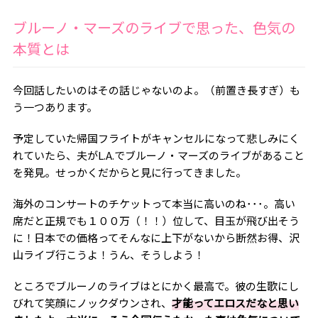
ブルーノ・マーズのライブで思った、色気の
本質とは
今回話したいのはその話じゃないのよ。（前置き長すぎ）も
う一つあります。
予定していた帰国フライトがキャンセルになって悲しみにく
れていたら、夫が
L.A.
でブルーノ・マーズのライブがあること
を発見。せっかくだからと見に行ってきました。
海外のコンサートのチケットって本当に高いのね･･･。高い
席だと正規でも１００万（！！）位して、目玉が飛び出そう
に！日本での価格ってそんなに上下がないから断然お得、沢
山ライブ行こうよ！うん、そうしよう！
ところでブルーノのライブはとにかく最高で。彼の生歌にし
びれて笑顔にノックダウンされ、
才能ってエロスだなと思い