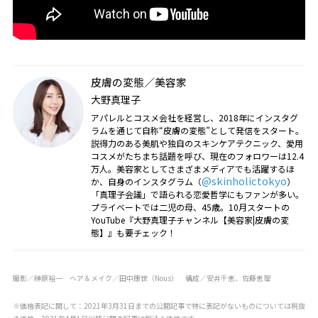
皮膚の変態／美容家
大野真理子
アパレルとコスメ会社を経営し、2018年にインスタグ
ラムを通じて自称“皮膚の変態”として発信をスタート。
説得力のある美肌や独自のスキンケアテクニック、愛用
コスメがたちまち話題を呼び、現在のフォロワーは12.4
万人。美容家としてさまざまメディアでも活躍するほ
@skinholictokyo
か、自身のインスタグラム（
）
「真理子会議」で語られる恋愛哲学にもファンが多い。
プライベートでは二児の母、45歳。10月スタートの
YouTube『大野真理子チャンネル【美容家|皮膚の変
態】』も要チェック！
撮影／榊原裕一 ヘア＆メイク／田中康世（Nous） 構成／安井千恵、佐藤恵理
※価格表記に関して：2021年3月31日までの公開記事で特に表記がないものについては税抜