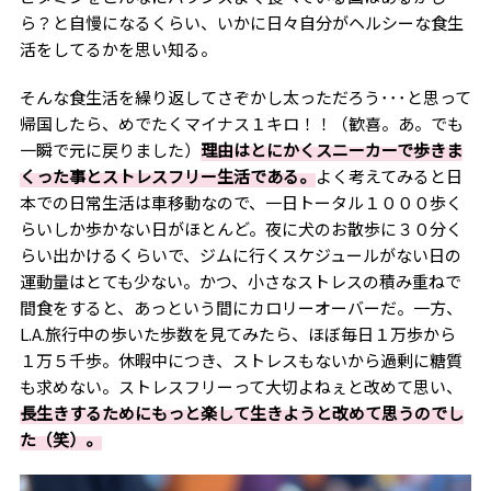
ら？と自慢になるくらい、いかに日々自分がヘルシーな食生
活をしてるかを思い知る。
そんな食生活を繰り返してさぞかし太っただろう･･･と思って
帰国したら、めでたくマイナス１キロ！！（歓喜。あ。でも
一瞬で元に戻りました）
理由はとにかくスニーカーで歩きま
くった事とストレスフリー生活である。
よく考えてみると日
本での日常生活は車移動なので、一日トータル１０００歩く
らいしか歩かない日がほとんど。夜に犬のお散歩に３０分く
らい出かけるくらいで、ジムに行くスケジュールがない日の
運動量はとても少ない。かつ、小さなストレスの積み重ねで
間食をすると、あっという間にカロリーオーバーだ。一方、
L.A.
旅行中の歩いた歩数を見てみたら、ほぼ毎日１万歩から
１万５千歩。休暇中につき、ストレスもないから過剰に糖質
も求めない。ストレスフリーって大切よねぇと改めて思い、
長生きするためにもっと楽して生きようと改めて思うのでし
た（笑）。