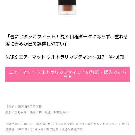
「唇にピタッとフィット！ 見た目程ダークにならず、重ねる
度に赤みが出て調整しやすい」
NARS エアーマット ウルトラリップティント 317 ￥4,070
エアーマット ウルトラリップティントの詳細・購入はこち
ら
『美的』2023年3月号掲載
撮影／金野圭介 構成／北川真澄、松村有希子
※価格表記に関して：2021年3月31日までの公開記事で特に表記がないものについては税抜
き価格、2021年4月1日以降公開の記事は税込み価格です。