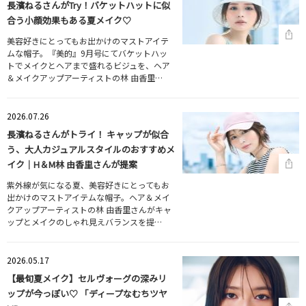
長濱ねるさんがTry！バケットハットに似
合う小顔効果もある夏メイク♡
美容好きにとってもお出かけのマストアイテ
ムな帽子。『美的』9月号にてバケットハッ
トでメイクとヘアまで盛れるビジュを、ヘア
＆メイクアップアーティストの林 由香里…
2026.07.26
長濱ねるさんがトライ！ キャップが似合
う、大人カジュアルスタイルのおすすめメ
イク｜H＆M林 由香里さんが提案
紫外線が気になる夏、美容好きにとってもお
出かけのマストアイテムな帽子。ヘア＆メイ
クアップアーティストの林 由香里さんがキャ
ップとメイクのしゃれ見えバランスを提…
2026.05.17
【最旬夏メイク】セルヴォーグの深みリ
ップが今っぽい♡ 「ディープなむちツヤ