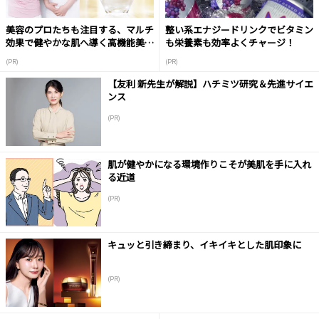
美容のプロたちも注目する、マルチ
整い系エナジードリンクでビタミン
効果で健やかな肌へ導く高機能美容
も栄養素も効率よくチャージ！
液
(PR)
(PR)
【友利 新先生が解説】ハチミツ研究＆先進サイエ
ンス
(PR)
肌が健やかになる環境作りこそが美肌を手に入れ
る近道
(PR)
キュッと引き締まり、イキイキとした肌印象に
(PR)