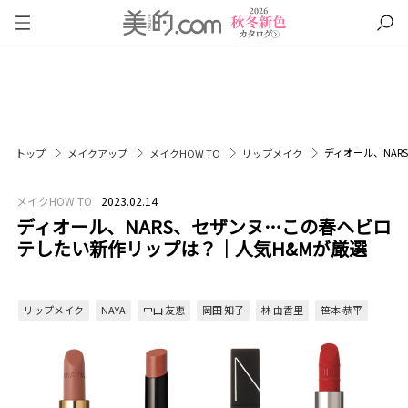
ディオール、NA
トップ
メイクアップ
メイクHOW TO
リップメイク
メイクHOW TO
2023.02.14
ディオール、NARS、セザンヌ…この春ヘビロ
テしたい新作リップは？｜人気H&Mが厳選
リップメイク
NAYA
中山 友恵
岡田 知子
林 由香里
笹本 恭平