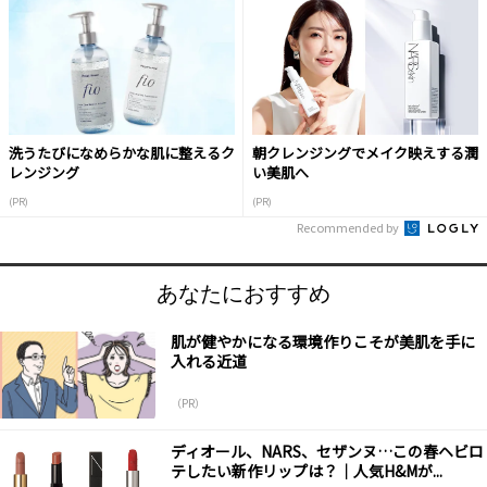
洗うたびになめらかな肌に整えるク
朝クレンジングでメイク映えする潤
レンジング
い美肌へ
(PR)
(PR)
Recommended by
あなたにおすすめ
肌が健やかになる環境作りこそが美肌を手に
入れる近道
（PR）
ディオール、NARS、セザンヌ…この春ヘビロ
テしたい新作リップは？｜人気H&Mが...