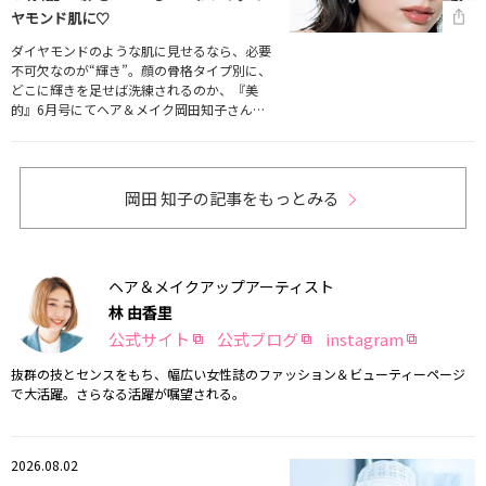
ヤモンド肌に♡
ダイヤモンドのような肌に見せるなら、必要
不可欠なのが“輝き”。顔の骨格タイプ別に、
どこに輝きを足せば洗練されるのか、『美
的』6月号にてヘア＆メイク岡田知子さん…
岡田 知子の記事をもっとみる
ヘア＆メイクアップアーティスト
林 由香里
公式サイト
公式ブログ
instagram
抜群の技とセンスをもち、幅広い女性誌のファッション＆ビューティーページ
で大活躍。さらなる活躍が嘱望される。
2026.08.02