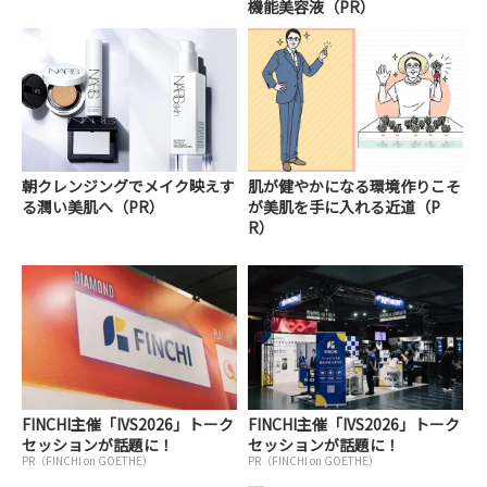
機能美容液（PR）
朝クレンジングでメイク映えす
肌が健やかになる環境作りこそ
る潤い美肌へ（PR）
が美肌を手に入れる近道（P
R）
FINCHI主催「IVS2026」トーク
FINCHI主催「IVS2026」トーク
セッションが話題に！
セッションが話題に！
PR（FINCHI on GOETHE）
PR（FINCHI on GOETHE）