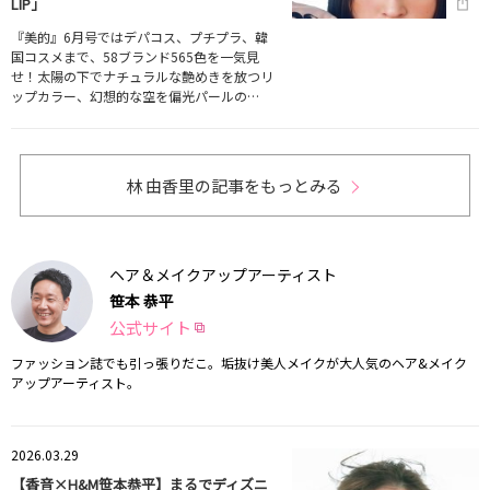
LIP」
『美的』6月号ではデパコス、プチプラ、韓
国コスメまで、58ブランド565色を一気見
せ！太陽の下でナチュラルな艶めきを放つリ
ップカラー、幻想的な空を偏光パールの…
林 由香里の記事をもっとみる
ヘア＆メイクアップアーティスト
笹本 恭平
公式サイト
ファッション誌でも引っ張りだこ。垢抜け美人メイクが大人気のヘア&メイク
アップアーティスト。
2026.03.29
【香音×H&M笹本恭平】まるでディズニ