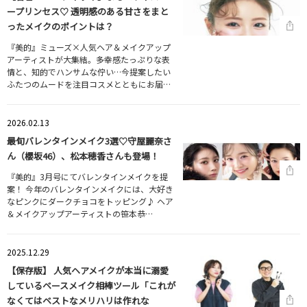
ープリンセス♡ 透明感のある甘さをまと
ったメイクのポイントは？
『美的』ミューズ×人気ヘア＆メイクアップ
アーティストが大集結。多幸感たっぷりな表
情と、知的でハンサムな佇い…今提案したい
ふたつのムードを注目コスメとともにお届…
2026.02.13
最旬バレンタインメイク3選♡守屋麗奈さ
ん（櫻坂46）、松本穂香さんも登場！
『美的』3月号にてバレンタインメイクを提
案！ 今年のバレンタインメイクには、大好き
なピンクにダークチョコをトッピング♪ ヘア
＆メイクアップアーティストの笹本恭…
2025.12.29
【保存版】 人気ヘアメイクが本当に溺愛
しているベースメイク相棒ツール「これが
なくてはベストなメリハリは作れな