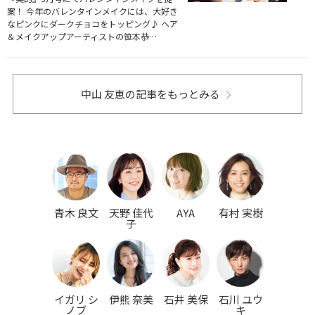
案！ 今年のバレンタインメイクには、大好き
なピンクにダークチョコをトッピング♪ ヘア
＆メイクアップアーティストの笹本恭…
中山 友恵の記事をもっとみる
青木 良文
天野 佳代
AYA
有村 実樹
子
イガリ シ
伊熊 奈美
石井 美保
石川 ユウ
ノブ
キ