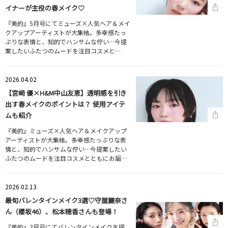
イナーが主役の春メイク♡
『美的』5月号にてミューズ×人気ヘア＆メイ
クアップアーティストが大集結。多幸感たっ
ぷりな表情と、知的でハンサムな佇い…今提
案したいふたつのムードを注目コスメと…
2026.04.02
【宮﨑 優×H&M中山友恵】透明感を引き
出す春メイクのポイントは？ 使用アイテ
ムも紹介
『美的』ミューズ×人気ヘア＆メイクアップ
アーティストが大集結。多幸感たっぷりな表
情と、知的でハンサムな佇い…今提案したい
ふたつのムードを注目コスメとともにお届…
2026.02.13
最旬バレンタインメイク3選♡守屋麗奈さ
ん（櫻坂46）、松本穂香さんも登場！
『美的』3月号にてバレンタインメイクを提