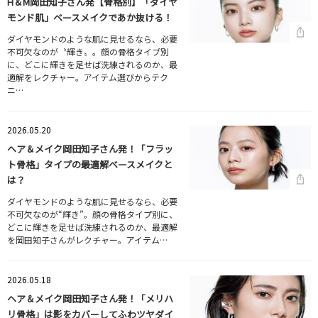
H＆M岡田知子さん発【骨格別】「ダイヤ
モンド肌」ベースメイクであか抜ける！
ダイヤモンドのような肌に見せるなら、必要
不可欠なのが〝輝き〟。顔の骨格タイプ別
に、どこに輝きを足せば洗練されるのか、最
適解をレクチャー。アイテム選びからテク
ニ…
2026.05.20
ヘア＆メイク岡田知子さん発！「フラッ
ト骨格」タイプの最適解ベースメイクと
は？
ダイヤモンドのような肌に見せるなら、必要
不可欠なのが“輝き”。顔の骨格タイプ別に、
どこに輝きを足せば洗練されるのか、最適解
を岡田知子さんがレクチャー。アイテム…
2026.05.18
ヘア＆メイク岡田知子さん発！「メリハ
リ骨格」は影をカバーしてふわツヤダイ