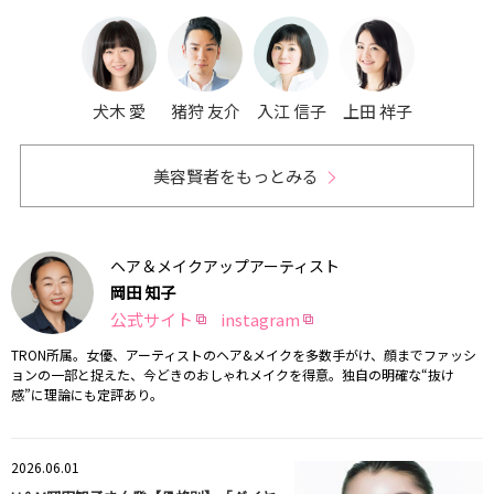
犬木 愛
猪狩 友介
入江 信子
上田 祥子
美容賢者をもっとみる
ヘア＆メイクアップアーティスト
岡田 知子
公式サイト
instagram
TRON所属。女優、アーティストのヘア&メイクを多数手がけ、顔までファッシ
ョンの一部と捉えた、今どきのおしゃれメイクを得意。独自の明確な“抜け
感”に理論にも定評あり。
2026.06.01