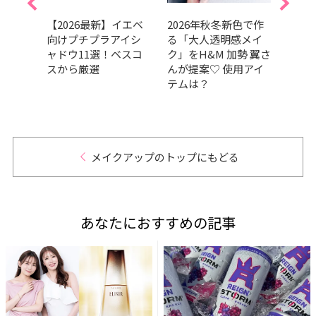
崩れな
【2026最新】イエベ
2026年秋冬新色で作
202
ブロ
向けプチプラアイシ
る「大人透明感メイ
GRA
200円
ャドウ11選！ベスコ
ク」をH&M 加勢 翼さ
ベス
すめ
スから厳選
んが提案♡ 使用アイ
部門
テムは？
肌の
だア
的GR
メイクアップのトップにもどる
あなたにおすすめの記事