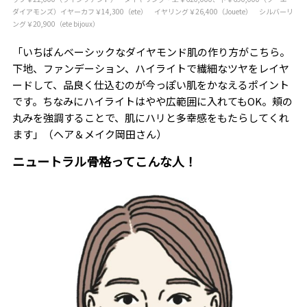
ダイアモンズ）イヤーカフ￥14,300（ete） イヤリング￥26,400（Jouete） シルバーリ
ング￥20,900（ete bijoux）
「いちばんベーシックなダイヤモンド肌の作り方がこちら。
下地、ファンデーション、ハイライトで繊細なツヤをレイヤ
ードして、品良く仕込むのが今っぽい肌をかなえるポイント
です。ちなみにハイライトはやや広範囲に入れてもOK。頬の
丸みを強調することで、肌にハリと多幸感をもたらしてくれ
ます」（ヘア＆メイク岡田さん）
ニュートラル骨格ってこんな人！