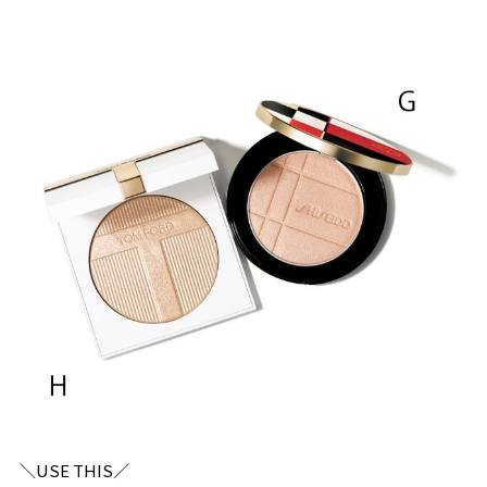
＼USE THIS／