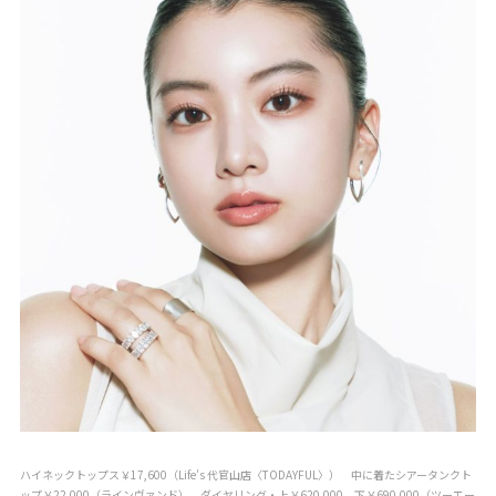
ハイネックトップス￥17,600（Life’s 代官山店〈TODAYFUL〉） 中に着たシアータンクト
ップ￥22,000（ラインヴァンド） ダイヤリング・上￥620,000、下￥690,000（ツーエー