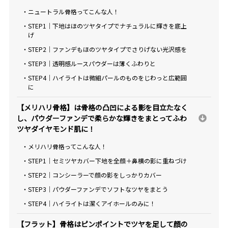
・ニュートラル骨格ってこんな人！
・STEP1｜下地はほのツヤタイプでナチュラルに輝きを底上
げ
・STEP2｜ファンデもほのツヤタイプでさりげない光沢感を
・STEP3｜透明感ルースパウダーは薄くふわりと
・STEP4｜ハイライトは微細パールのものをじわっと広範囲
に
【メリハリ骨格】は骨格の凸凹による影を目立たなく
し、パウダーファンデで柔らかな輝きをまとってふわ
ツヤダイヤモンド肌に！
・メリハリ骨格ってこんな人！
・STEP1｜セミツヤカバー下地を全顔＋鼻横の影に重ねづけ
・STEP2｜コンシーラーで顔の影をしっかりカバー
・STEP3｜パウダーファンデでソフトなツヤをまとう
・STEP4｜ハイライトは潔くアイホールのみに！
【フラット】骨格はピンポイントでツヤを足して顔の