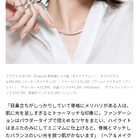
ブラウス￥34,100（Diagram 表参道ヒルズ店〈ダイアグラム〉） ダイヤピアス
￥490,000（ツーエーダイアモンズ） イヤーカフ￥25,300（プリュイ トウキョウ〈プリ
ュイ〉） チョーカー￥31,900、水晶リング￥46,200（ete bijoux） ダブルフィンガーリ
ング￥18,700、薬指のリング￥25,300（リューク）
「目鼻立ちがしっかりしていて骨格にメリハリがある人は、
肌に光を足しすぎるとトゥーマッチな印象に。ファンデーシ
ョンはパウダータイプで控えめなツヤをまとい、ハイライト
はまぶたのみにしてミニマムに仕上げると、骨格とマッチし
たバランスのいい光を放つ肌がかないます」（ヘア＆メイク