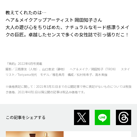
教えてくれたのは…
ヘア＆メイクアップアーティスト 岡田知子さん
大人の遊び心をちりばめた、ナチュラルなモード感漂うメイ
クの巨匠。卓越したセンスで多くの女性誌で引っ張りだこ！
『美的』2022年6月号掲載
撮影／三瓶康友（人物）、山口恵史（静物） ヘア＆メイク／岡田知子（TRON） スタイ
リスト／Toriyama悦代 モデル／椎名美月 構成／松村有希子、高木美伽
※価格表記に関して：2021年3月31日までの公開記事で特に表記がないものについては税抜
き価格、2021年4月1日以降公開の記事は税込み価格です。
この記事をシェアする