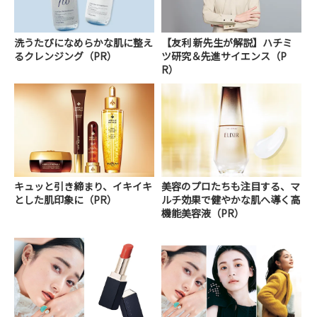
洗うたびになめらかな肌に整え
【友利 新先生が解説】ハチミ
るクレンジング（PR）
ツ研究＆先進サイエンス（P
R）
キュッと引き締まり、イキイキ
美容のプロたちも注目する、マ
とした肌印象に（PR）
ルチ効果で健やかな肌へ導く高
機能美容液（PR）