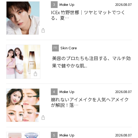
2026.08.07
3
Make Up
ICEx 竹野世梛｜ツヤとマットでつく
る、夏…
Skin Care
美容のプロたちも注目する、マルチ効
果で健やかな肌...
2026.08.07
4
Make Up
崩れないアイメイクを人気ヘアメイク
が解説！落…
2026.08.07
5
Make Up