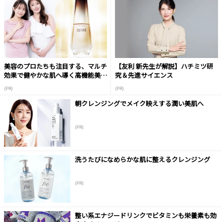
美容のプロたちも注目する、マルチ
【友利 新先生が解説】ハチミツ研
効果で健やかな肌へ導く高機能美容
究＆先進サイエンス
液
(PR)
(PR)
朝クレンジングでメイク映えする潤い美肌へ
(PR)
洗うたびになめらかな肌に整えるクレンジング
(PR)
整い系エナジードリンクでビタミンも栄養素も効