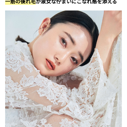
一筋の後れ毛
が淑女な佇まいにこなれ感を添える