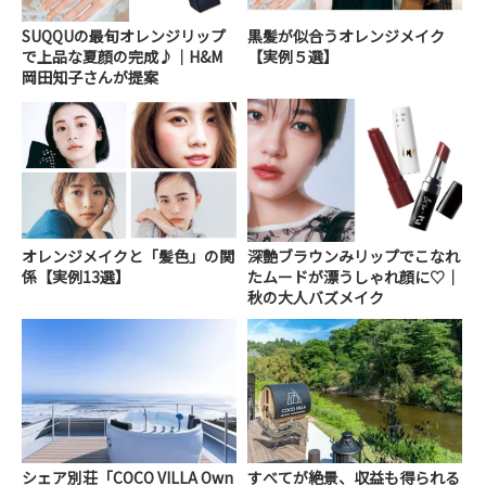
SUQQUの最旬オレンジリップ
黒髪が似合うオレンジメイク
で上品な夏顔の完成♪｜H&M
【実例５選】
岡田知子さんが提案
オレンジメイクと「髪色」の関
深艶ブラウンみリップでこなれ
係【実例13選】
たムードが漂うしゃれ顔に♡｜
秋の大人バズメイク
シェア別荘「COCO VILLA Own
すべてが絶景、収益も得られる