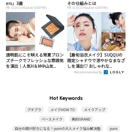
ers」3選
その仕組みとは
PR（COCO VILLA on GOETHE）
PR（COCO VILLA on GOETHE）
透明肌にこそ映える常夏ブロン
【最旬浴衣メイク】SUQQUの
ズチークでフレッシュな雰囲気
限定シャドウで涼やかなまなざ
を演出｜人気H＆M中山友...
しを演出♡ おしゃれな...
Recommended by
Hot Keywords
プチプラ
メイクHOW TO
メイクアップ
ベースメイク
美的GRAND
自分の顔が好きになる！yumiの大人メイク悩み解決塾
yumi