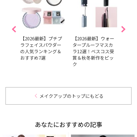
すみ
【2026最新】プチプ
【2026最新】ウォー
【20
化が
ラフェイスパウダー
タープルーフマスカ
向け
グラ
の人気ランキング＆
ラ12選！ベスコス受
選！
ァン
おすすめ7選
賞＆秋冬新作をピッ
ら厳
ク
メイクアップのトップにもどる
あなたにおすすめの記事