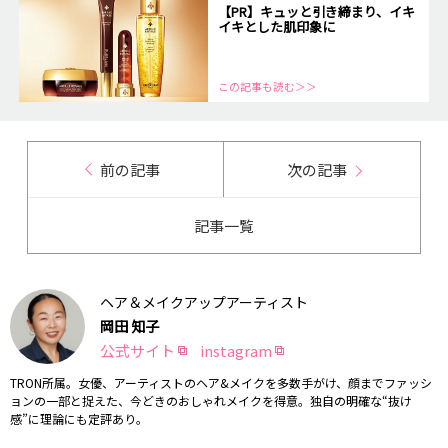
【PR】キュッと引き締まり、イキ
イキとした肌印象に
この記事も読む＞＞
前の記事
次の記事
記事一覧
ヘア＆メイクアップアーティスト
岡田 知子
公式サイト
instagram
TRON所属。女優、アーティストのヘア&メイクを多数手がけ、顔までファッシ
ョンの一部と捉えた、今どきのおしゃれメイクを得意。独自の明確な“抜け
感”に理論にも定評あり。