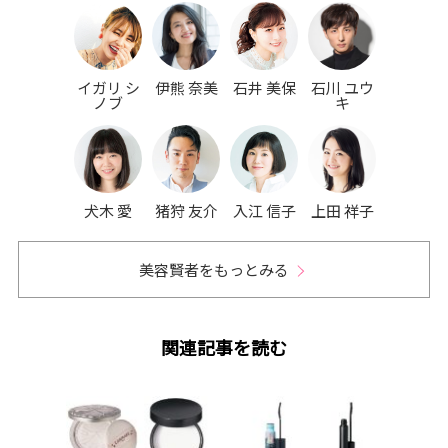
イガリ シ
伊熊 奈美
石井 美保
石川 ユウ
ノブ
キ
犬木 愛
猪狩 友介
入江 信子
上田 祥子
美容賢者をもっとみる
関連記事を読む