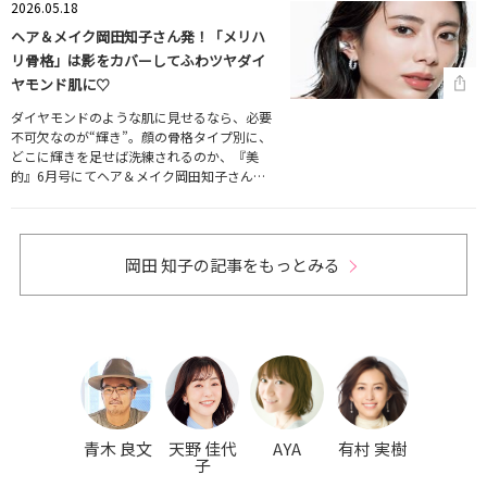
2026.05.18
ヘア＆メイク岡田知子さん発！「メリハ
リ骨格」は影をカバーしてふわツヤダイ
ヤモンド肌に♡
ダイヤモンドのような肌に見せるなら、必要
不可欠なのが“輝き”。顔の骨格タイプ別に、
どこに輝きを足せば洗練されるのか、『美
的』6月号にてヘア＆メイク岡田知子さん…
岡田 知子の記事をもっとみる
青木 良文
天野 佳代
AYA
有村 実樹
子