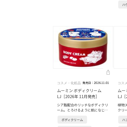
ハ
目見え。…
た果
発売日：2026.11.01
コスメ・化粧品
コス
ムーミン ボディクリーム
ムー
LJ［2026年 11月発売］
LJ［
シア脂配合のリッチなボディクリ
植物
ーム。とろけるように肌になじ
クリ
み、しっとり潤いあふれる肌に仕
登場
ボディクリーム
ハ
上げます。香りはムーミンママが
赤い
作る、赤い実のジャムをイメー
モモ