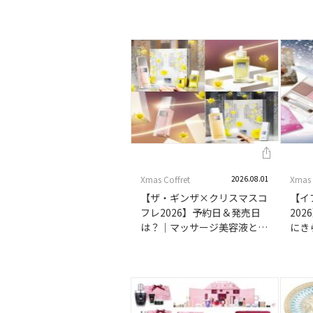
表現した香りのオードトワレ
する
＆ハンドクリームはプレゼン
がセ
トにもおすすめ！
ジブ
時発
Xmas Coffret
2026.08.01
Xmas 
【ザ・ギンザ×クリスマスコ
【イ
フレ2026】予約日＆発売日
20
は？｜マッサージ美容液とボ
にき
ディケアアイテムのセットも
イテ
ット
イシ
売