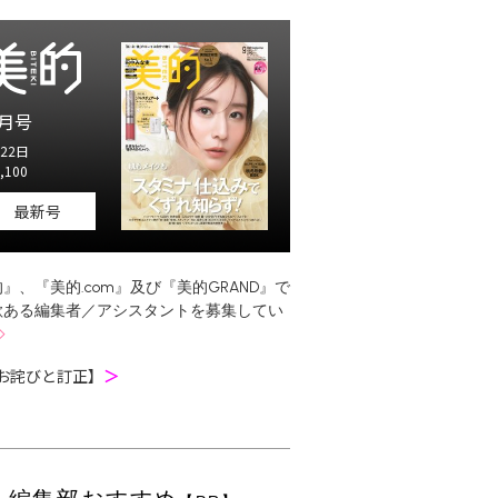
月号
22日
,100
最新号
』、『美的.com』及び『美的GRAND』で
欲ある編集者／アシスタントを募集してい
お詫びと訂正】
＞