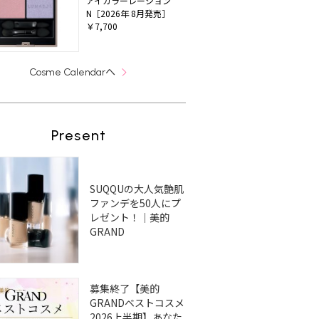
アイカラーレーション
N［2026年 8月発売］
￥7,700
へ
Cosme Calendar
Present
SUQQUの大人気艶肌
ファンデを50人にプ
レゼント！｜美的
GRAND
募集終了【美的
GRANDベストコスメ
2026上半期】あなた