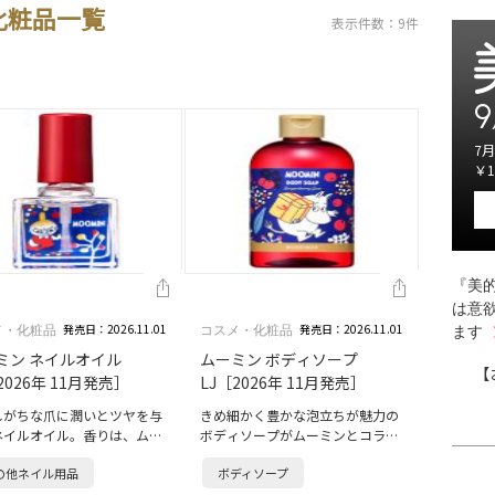
化粧品一覧
表示件数：9件
9
7月
￥1
『美的
は意
発売日：2026.11.01
発売日：2026.11.01
メ・化粧品
コスメ・化粧品
ます
ミン ネイルオイル
ムーミン ボディソープ
【
2026年 11月発売］
LJ［2026年 11月発売］
しがちな爪に潤いとツヤを与
きめ細かく豊かな泡立ちが魅力の
ネイルオイル。香りは、ムー
ボディソープがムーミンとコラ
ママが作る赤い実のジャムを
ボ。香りは、ムーミンママが作
の他ネイル用品
ボディソープ
ージ。コケモモやローズ、ブ
る、赤い実のジャムをイメージ。
ンシュガーなどをブレンドし
赤く熟したコケモモやクランベリ