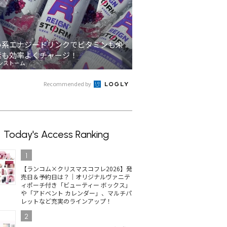
い系エナジードリンクでビタミンも栄
素も効率よくチャージ！
ンストーム
Recommended by
Today's Access Ranking
1
【ランコム×クリスマスコフレ2026】発
売日＆予約日は？｜オリジナルヴァニテ
ィポーチ付き「ビューティー ボックス」
や「アドベント カレンダー」、マルチパ
レットなど充実のラインアップ！
2