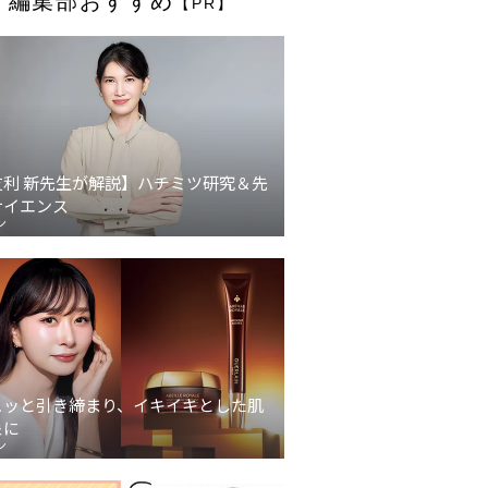
編集部おすすめ
【PR】
友利 新先生が解説】ハチミツ研究＆先
サイエンス
ン
ュッと引き締まり、イキイキとした肌
象に
ン