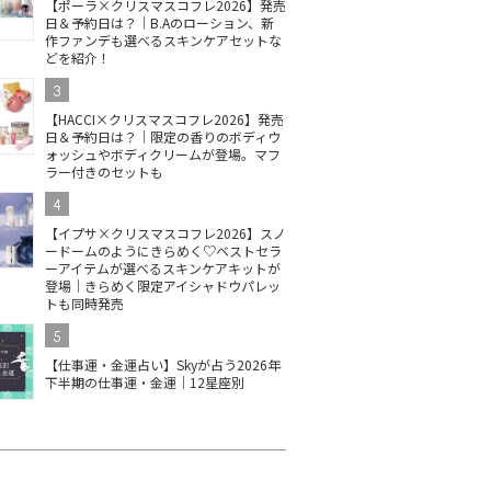
【ポーラ×クリスマスコフレ2026】発売
日＆予約日は？｜B.Aのローション、新
作ファンデも選べるスキンケアセットな
どを紹介！
3
【HACCI×クリスマスコフレ2026】発売
日＆予約日は？｜限定の香りのボディウ
ォッシュやボディクリームが登場。マフ
ラー付きのセットも
4
【イプサ×クリスマスコフレ2026】スノ
ードームのようにきらめく♡ベストセラ
ーアイテムが選べるスキンケアキットが
登場｜きらめく限定アイシャドウパレッ
トも同時発売
5
【仕事運・金運占い】Skyが占う2026年
下半期の仕事運・金運｜12星座別