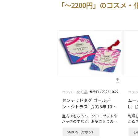
「～2200円」のコスメ・
発売日：2026.10.22
コスメ・化粧品
コス
センテッドタグ ゴールデ
ムー
ン・シトラス［2026年 10月
LJ［
発売］
室内はもちろん、クローゼットや
乾燥
バッグの中など、お気に入りの空
える
間を優しい香りで彩る「センテッ
ミン
SABON（サボン）
そ
ドタグ」が、ホリデー限定の＜ゴ
イメ
ールデン・シトラス＞の香りでお
ラウ