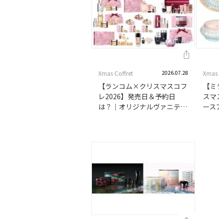
Xmas Coffret
2026.07.28
Xmas 
【ランコム×クリスマスコフ
【ミ
レ2026】発売日＆予約日
スマ
は？｜オリジナルヴァニティ
ース
ポーチ付き「ビューティー
７」
ボックス」や「アドベント
スタ
カレンダー」、マルチパレッ
ン！
トなど充実のラインアップ！
同時