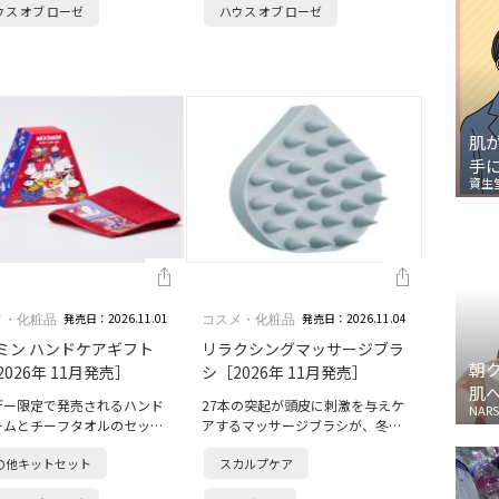
ウス オブ ローゼ
ハウス オブ ローゼ
ンシ…
クランベ…
肌
手
資生
発売日：2026.11.01
発売日：2026.11.04
メ・化粧品
コスメ・化粧品
ミン ハンドケアギフト
リラクシングマッサージブラ
朝
2026年 11月発売］
シ［2026年 11月発売］
肌
デー限定で発売されるハンド
27本の突起が頭皮に刺激を与えケ
NARS
ームとチーフタオルのセット
アするマッサージブラシが、冬の
場。ハンドクリームは、植物
幻想的な霧と温もりをテーマにし
の他キットセット
スカルプケア
クワラン配合で、乾燥を防ぎ
たホリデー限定色「ミスティパス
とりとした手肌に整えます。
テルカラー」に。ブラシの硬さに