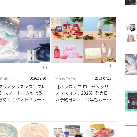
ポイントメイクとベース
「ザ・スキンウエイク」ファ
ットに！大人気マッサー
ンデーションを含む特別なア
ラシもホリデー仕様で同
ニバーサリーボックスが登
売♡ギフトにもおすすめ
場！
Coffret
2026.07.30
Xmas Coffret
2026.07.28
プサ×クリスマスコフレ
【ハウス オブ ローゼ×クリ
26】スノードームのよう
スマスコフレ2026】発売日
らめく♡ベストセラーア
＆予約日は？｜今年もムーミ
ムが選べるスキンケアキ
ンコラボが実現！ボディケ
が登場｜きらめく限定ア
ア、パーツケアアイテムはギ
ャドウパレットも同時発
フトにも