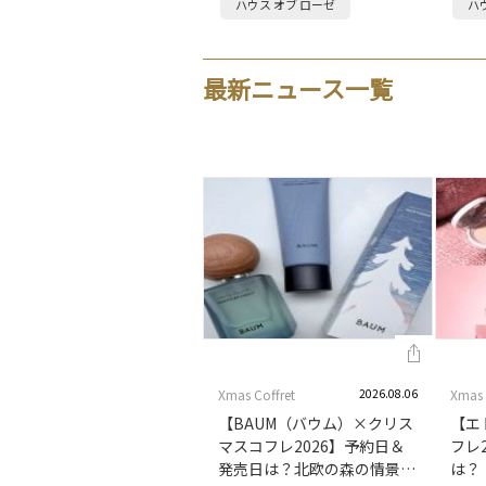
ハウス オブ ローゼ
ハ
イやニョ…
パッ
最新ニュース一覧
Xmas Coffret
2026.08.06
Xmas 
【BAUM（バウム）×クリス
【エ
マスコフレ2026】予約日＆
フレ
発売日は？北欧の森の情景を
は？