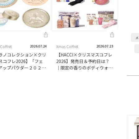
メ
Coffret
2026.07.24
Xmas Coffret
2026.07.23
ラノコレクション×クリ
【HACCI×クリスマスコフレ
スコフレ2026】「フェ
2026】発売日＆予約日は？
アップパウダー２０２
｜限定の香りのボディウォッ
はスワロフスキー®･クリ
シュやボディクリームが登
ルがきらめく特別デザイ
場。マフラー付きのセットも
ドレスアップクリームも
発売