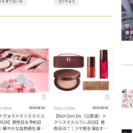
ウス オブ ローゼ
エトヴォス
ケー…
よって…
整
養
レイ
Coffret
2026.08.06
Xmas Coffret
2026.08.04
トヴォス×クリスマスコ
【Koh Gen Do（江原道）×
2026】発売日＆予約日
クリスマスコフレ2026】発
｜華やかな血色感を演出
売日は？｜ツヤ肌を演出する