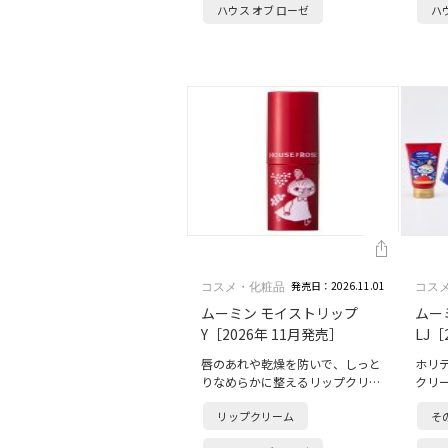
ハウス オブ ローゼ
ハ
ジ。コケモモ…
ラウ
発売日：2026.11.01
コスメ・化粧品
コス
ムーミン モイストリップ
ムー
Y［2026年 11月発売］
LJ［
唇のあれや乾燥を防いで、しっと
ホリ
りなめらかに整えるリップクリー
クリ
ムがホリデー仕様で登場。保湿成
が登
リップクリーム
そ
分のニンジン根エキスを配合し、
性ス
健やかな唇に導きます。リトルミ
しっ