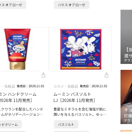
ウス オブ ローゼ
ハウス オブ ローゼ
実味…
ーを煮詰めた…
【
進
ゲラ
発売日：2026.11.01
発売日：2026.11.01
メ・化粧品
コスメ・化粧品
ミン ハンドクリーム
ムーミン バスソルト
2026年 11月発売］
LJ［2026年 11月発売］
スクワランを配合したハンド
豊富なミネラルを含む海塩が肌に
キ
ームがホリデーバージョンで
潤いを与えるバスソルト。ゆっく
印
。香りはムーミンママが作る
りと入浴することで、温浴効果が
ゲラ
ンドクリーム
バスソルト
実のジャムをイメージ。コケ
高まり発汗を促して心地よいバス
やクランベリー、ローズやブ
タイムを演出します。コケモモや