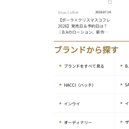
Xmas Coffret
2026.07.16
【ポーラ×クリスマスコフレ
2026】発売日＆予約日は？
｜B.Aのローション、新作フ
ァンデも選べるスキンケアセ
ットなどを紹介！
ブランドから探す
B
ブランドをすべて見る
S
HACCI（ハッチ）
インウイ
オーディナリー