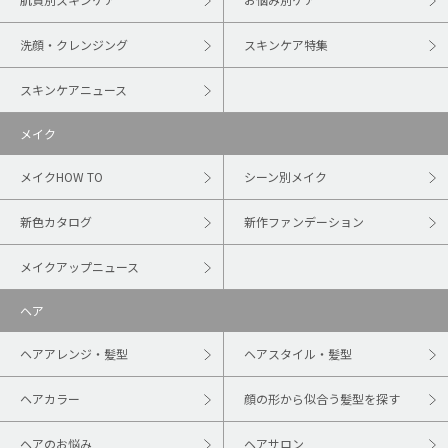
洗顔・クレンジング
スキンケア特集
スキンケアニュース
メイク
メイクHOW TO
シーン別メイク
新色カタログ
新作ファンデーション
メイクアップニュース
ヘア
ヘアアレンジ・髪型
ヘアスタイル・髪型
ヘアカラー
顔の形から似合う髪型を探す
ヘアのお悩み
ヘアサロン