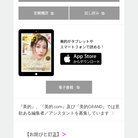
定期購読
試し読み
美的がタブレットや
スマートフォンで読める！
電子書籍
『美的』、『美的.com』及び『美的GRAND』では意
欲ある編集者／アシスタントを募集しています
【お詫びと訂正】
＞