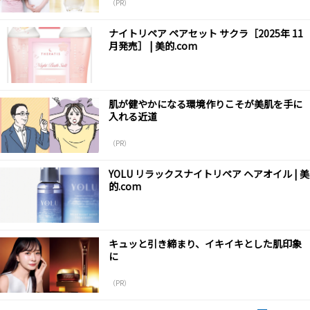
（PR）
ナイトリペア ペアセット サクラ［2025年 11
月発売］ | 美的.com
肌が健やかになる環境作りこそが美肌を手に
入れる近道
（PR）
YOLU リラックスナイトリペア ヘアオイル | 美
的.com
キュッと引き締まり、イキイキとした肌印象
に
（PR）