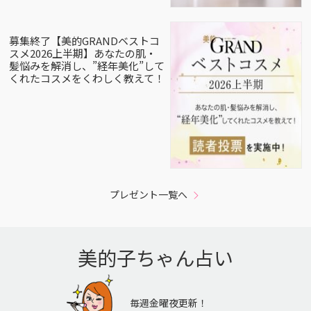
募集終了【美的GRANDベストコ
スメ2026上半期】あなたの肌・
髪悩みを解消し、”経年美化”して
くれたコスメをくわしく教えて！
プレゼント一覧へ
美的子ちゃん占い
毎週金曜夜更新！