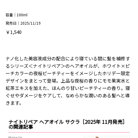
容量｜100ml
発売日｜2025/11/19
￥1,540
ナノ化した美容液成分の配合により寝ている間に髪を補修す
るシリーズ＜ナイトリペア＞のヘアオイルが、ホワイト×ピ
ーチカラーの夜桜ピーチティーをイメージしたホリデー限定
デザインをまとって登場。上品な夜桜の香りにモモ果実水と
紅茶エキスを加えた、ほんのり甘いピーチティーの香り。寝
ぐせやダメージをケアして、なめらかな潤いのある髪へと導
きます。
ナイトリペア ヘアオイル サクラ［2025年 11月発売］
の関連記事
Make Up