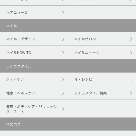
ヘアニュース
ネイル
ネイル・デザイン
ネイルサロン
ネイルHOW TO
ネイルニュース
ライフスタイル
ボディケア
食・レシピ
健康・ヘルスケア
ライフスタイル特集
健康・ボディケア・リフレッシ
ュニュース
ベスコス