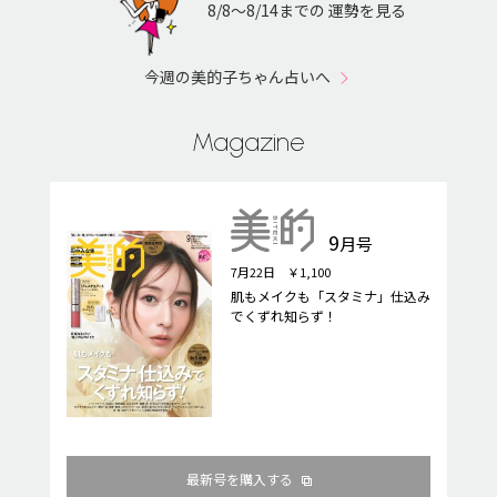
8/8〜8/14までの 運勢を見る
今週の美的子ちゃん占いへ
Magazine
9
月号
7月22日 ￥1,100
肌もメイクも「スタミナ」仕込み
でくずれ知らず！
最新号を購入する