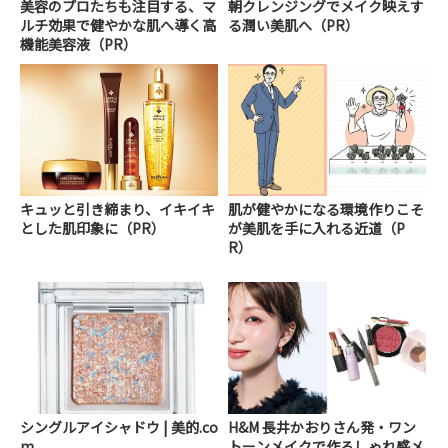
美容のプロたちも注目する、マ
朝クレンジングでメイク映えす
ルチ効果で健やかな肌へ導く高
る潤い美肌へ（PR）
機能美容液（PR）
キュッと引き締まり、イキイキ
肌が健やかになる環境作りこそ
とした肌印象に（PR）
が美肌を手に入れる近道（P
R）
シングルアイシャドウ | 美的.co
H&M 長井かおりさん発・ワン
m
トーンメイクで作るしゃれ感メ