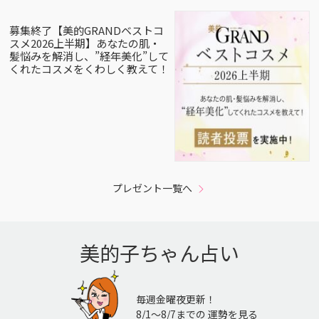
募集終了【美的GRANDベストコ
スメ2026上半期】あなたの肌・
髪悩みを解消し、”経年美化”して
くれたコスメをくわしく教えて！
プレゼント一覧へ
美的子ちゃん占い
毎週金曜夜更新！
8/1〜8/7までの 運勢を見る