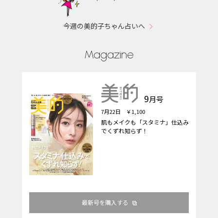
今週の美的子ちゃん占いへ
Magazine
9
月号
7月22日 ￥1,100
肌もメイクも「スタミナ」仕込み
でくずれ知らず！
最新号を購入する