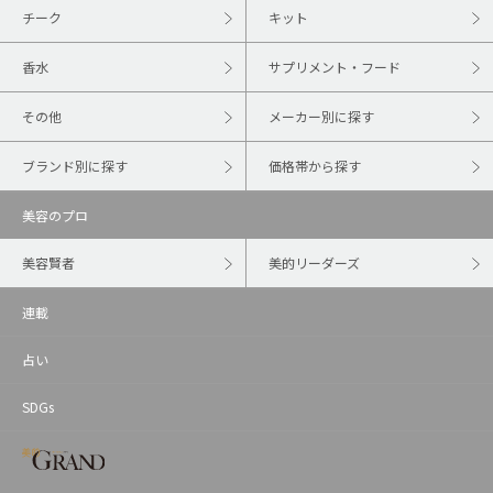
チーク
キット
香水
サプリメント・フード
その他
メーカー別に探す
ブランド別に探す
価格帯から探す
美容のプロ
美容賢者
美的リーダーズ
連載
占い
SDGs