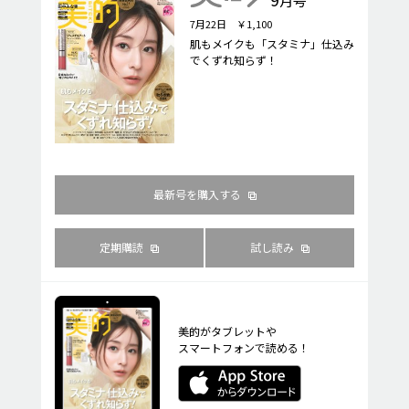
月号
7月22日 ￥1,100
肌もメイクも「スタミナ」仕込み
でくずれ知らず！
最新号を購入する
定期購読
試し読み
美的がタブレットや
スマートフォンで読める！