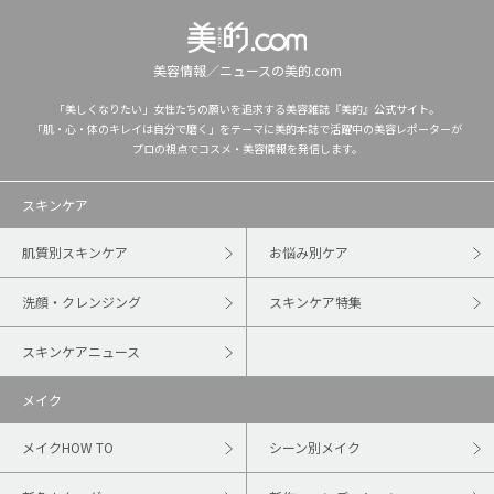
美容情報／ニュースの美的.com
「美しくなりたい」女性たちの願いを追求する美容雑誌『美的』公式サイト。
「肌・心・体のキレイは自分で磨く」をテーマに美的本誌で活躍中の美容レポーターが
プロの視点でコスメ・美容情報を発信します。
スキンケア
肌質別スキンケア
お悩み別ケア
洗顔・クレンジング
スキンケア特集
スキンケアニュース
メイク
メイクHOW TO
シーン別メイク