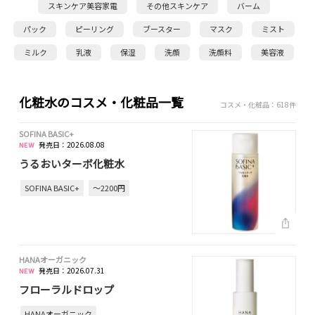
スキンケア美容家電
その他スキンケア
バーム
パック
ピーリング
ブースター
マスク
ミスト
ミルク
乳液
保湿
洗顔
洗顔料
美容液
化粧水のコスメ・化粧品一覧
コスメ・化粧品：618件
SOFINA BASIC+
発売日：2026.08.08
うるおいターボ化粧水
SOFINA BASIC+
～2200円
HANAオーガニック
発売日：2026.07.31
フローラルドロップ
HANAオーガニック