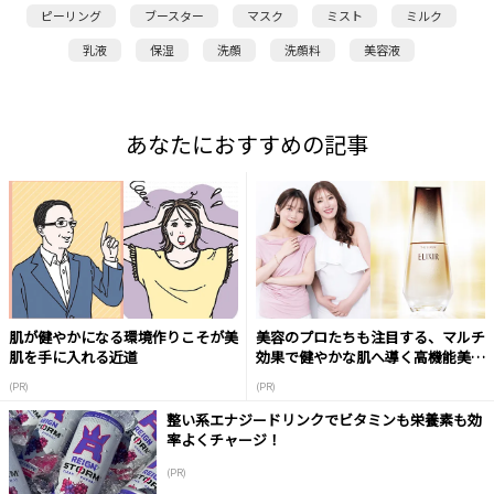
ピーリング
ブースター
マスク
ミスト
ミルク
乳液
保湿
洗顔
洗顔料
美容液
あなたにおすすめの記事
肌が健やかになる環境作りこそが美
美容のプロたちも注目する、マルチ
肌を手に入れる近道
効果で健やかな肌へ導く高機能美容
液
(PR)
(PR)
整い系エナジードリンクでビタミンも栄養素も効
率よくチャージ！
(PR)