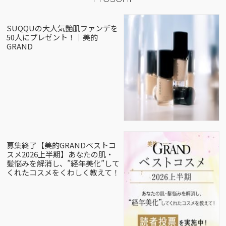
SUQQUの大人気艶肌ファンデを
50人にプレゼント！｜美的
GRAND
募集終了【美的GRANDベストコ
スメ2026上半期】あなたの肌・
髪悩みを解消し、”経年美化”して
くれたコスメをくわしく教えて！