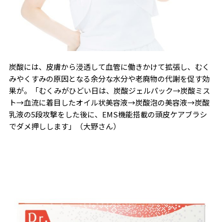
炭酸には、皮膚から浸透して血管に働きかけて拡張し、むく
みやくすみの原因となる余分な水分や老廃物の代謝を促す効
果が。「むくみがひどい日は、炭酸ジェルパック→炭酸ミス
ト→血流に着目したオイル状美容液→炭酸泡の美容液→炭酸
乳液の5段攻撃をした後に、EMS機能搭載の頭皮ケアブラシ
でダメ押しします」（大野さん）