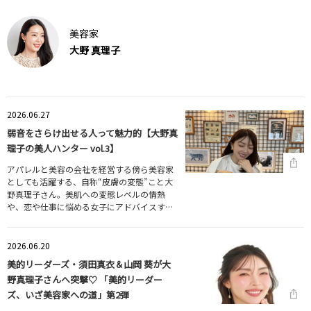
美容家
大野 真理子
2026.06.27
弱音をさらけ出せる人って魅力的【大野真
理子の美人ハンター vol.3】
アパレルと美容の会社を経営する傍ら美容家
としても活躍する、自称“皮膚の変態”こと大
野真理子さん。美肌への変態レベルの情熱
や、恋や仕事に悩める女子にアドバイスす…
2026.06.20
美的リーダーズ・須田真衣＆山岡 葵が大
野真理子さんへ突撃♡ 「美的リーダー
ズ、いざ美容家への道」第2弾