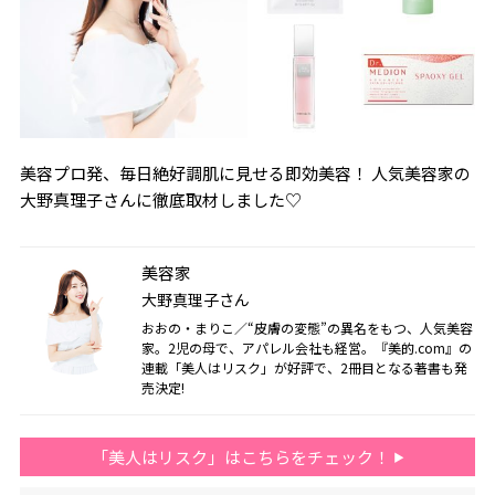
美容プロ発、毎日絶好調肌に見せる即効美容！ 人気美容家の
大野真理子さんに徹底取材しました♡
美容家
大野真理子さん
おおの・まりこ／“皮膚の変態”の異名をもつ、人気美容
家。2児の母で、アパレル会社も経営。『美的.com』の
連載「美人はリスク」が好評で、2冊目となる著書も発
売決定!
「美人はリスク」はこちらをチェック！