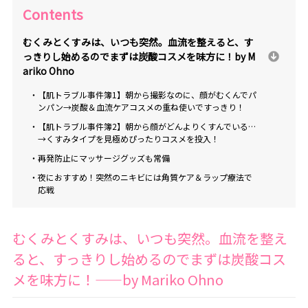
Contents
むくみとくすみは、いつも突然。血流を整えると、す
っきりし始めるのでまずは炭酸コスメを味方に！――by M
ariko Ohno
・【肌トラブル事件簿1】朝から撮影なのに、顔がむくんでパ
ンパン→炭酸＆血流ケアコスメの重ね使いですっきり！
・【肌トラブル事件簿2】朝から顔がどんよりくすんでいる…
→くすみタイプを見極めぴったりコスメを投入！
・再発防止にマッサージグッズも常備
・夜におすすめ！突然のニキビには角質ケア＆ラップ療法で
応戦
むくみとくすみは、いつも突然。血流を整え
ると、すっきりし始めるのでまずは炭酸コス
メを味方に！――by Mariko Ohno