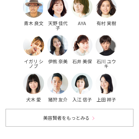
青木 良文
天野 佳代
AYA
有村 実樹
子
イガリ シ
伊熊 奈美
石井 美保
石川 ユウ
ノブ
キ
犬木 愛
猪狩 友介
入江 信子
上田 祥子
美容賢者をもっとみる