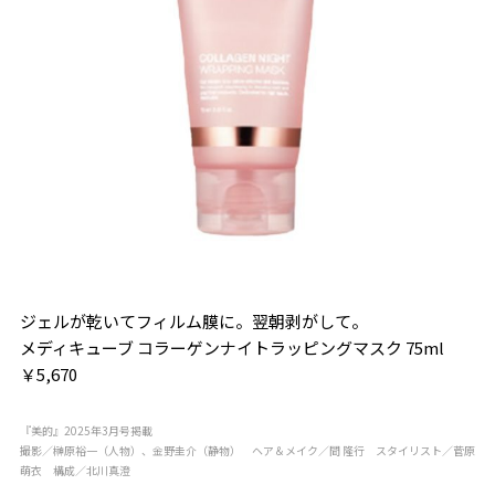
ジェルが乾いてフィルム膜に。翌朝剥がして。
メディキューブ コラーゲンナイトラッピングマスク 75ml
￥5,670
『美的』2025年3月号掲載
撮影／榊原裕一（人物）、金野圭介（静物） ヘア＆メイク／間 隆行 スタイリスト／菅原
萌衣 構成／北川真澄