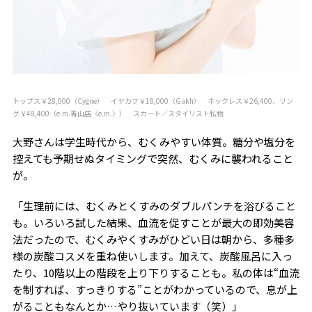
トップス￥28,000（Cygne） イヤカフ￥18,000（Gakh） ネックレス￥26,400、リン
グ￥48,400（e.m.青山店〈e.m.〉） スカート／スタイリスト私物
大野さんは学生時代から、むくみやすい体質。糖分や塩分を
控えても予期せぬタイミングで突然、むくみに襲われること
が。
「生理前には、むくみとくすみのダブルパンチを浴びること
も。いろいろ試した結果、血流を促すことが最大の即効美容
法だったので、むくみやくすみがひどい日は朝から、多種多
様の炭酸コスメを重ね使いします。加えて、炭酸風呂に入っ
たり、10階以上の階段を上り下りすることも。私の体は“血流
を制すれば、すっきりする”ことがわかっているので、息が上
がることもなんとか…やり抜いています（笑）」