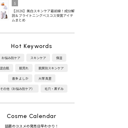
5
【2026】美白スキンケア最前線！成分解
説＆ブライトニングベスコス受賞アイテ
ムまとめ
Hot Keywords
お悩み別ケア
スキンケア
保湿
混合肌
肌荒れ
肌質別スキンケア
喜多 よしか
大塚 真里
その他（お悩み別ケア）
毛穴・黒ずみ
Cosme Calendar
話題のコスメの発売日早わかり！