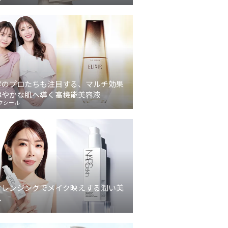
容のプロたちも注目する、マルチ効果
健やかな肌へ導く高機能美容液
クシール
クレンジングでメイク映えする潤い美
へ