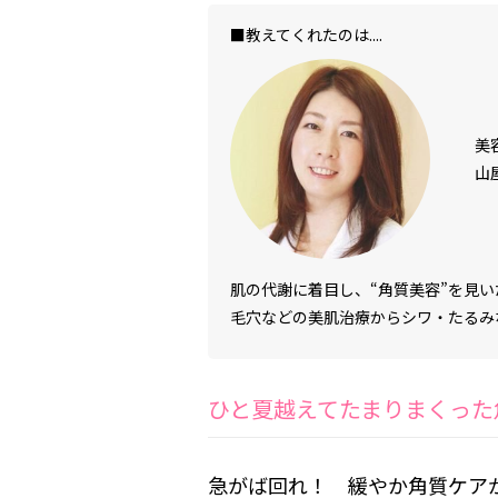
■教えてくれたのは....
美
山
肌の代謝に着目し、“角質美容”を見
毛穴などの美肌治療からシワ・たるみ
ひと夏越えてたまりまくった
急がば回れ！ 緩やか角質ケア