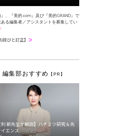
』、『美的.com』及び『美的GRAND』で
欲ある編集者／アシスタントを募集してい
お詫びと訂正】
＞
編集部おすすめ
【PR】
友利 新先生が解説】ハチミツ研究＆先
サイエンス
ン