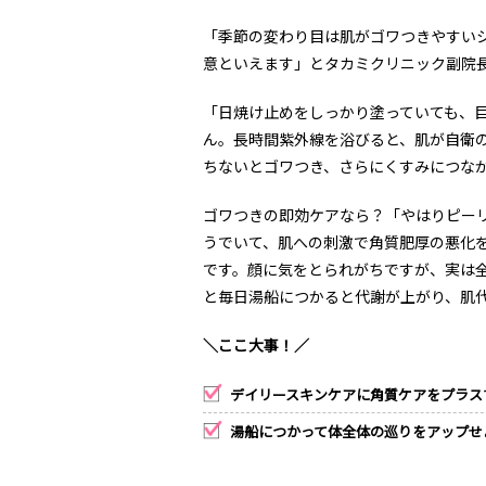
「季節の変わり目は肌がゴワつきやすい
意といえます」とタカミクリニック副院
「日焼け止めをしっかり塗っていても、
ん。長時間紫外線を浴びると、肌が自衛
ちないとゴワつき、さらにくすみにつな
ゴワつきの即効ケアなら？「やはりピー
うでいて、肌への刺激で角質肥厚の悪化
です。顔に気をとられがちですが、実は
と毎日湯船につかると代謝が上がり、肌
＼ここ大事！／
デイリースキンケアに角質ケアをプラス
湯船につかって体全体の巡りをアップせ