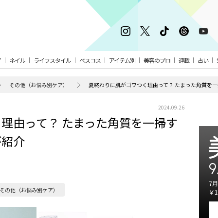
ア
ネイル
ライフスタイル
ベスコス
アイテム別
美容のプロ
連載
占い
その他（お悩み別ケア）
夏終わりに肌がゴワつく理由って？ たまった角質を
2024.09.26
理由って？ たまった角質を一掃す
が紹介
9
7月
その他（お悩み別ケア）
￥1