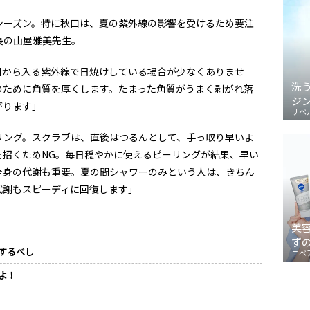
シーズン。特に秋口は、夏の紫外線の影響を受けるため要注
長の山屋雅美先生。
目から入る紫外線で日焼けしている場合が少なくありませ
洗
のために角質を厚くします。たまった角質がうまく剥がれ落
ジ
がります」
リベ
リング。スクラブは、直後はつるんとして、手っ取り早いよ
を招くためNG。毎日穏やかに使えるピーリングが結果、早い
全身の代謝も重要。夏の間シャワーのみという人は、きちん
代謝もスピーディに回復します」
美
ず
するべし
ニベ
よ！