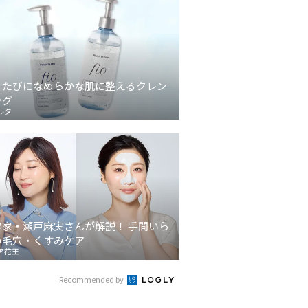
うたびになめらかな肌に整えるクレン
ング
ルタ
容家・瀬戸麻実さんが解説！ 手間いら
の毛穴・くすみケア
ア花王
Recommended by