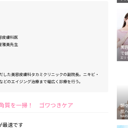
容皮膚科医
屋雅美先生
美
で
エリ
いだした美容皮膚科タカミクリニックの副院長。ニキビ・
などのエイジング治療まで幅広く診療を行う。
角質を一掃！ ゴワつきケア
朝
肌
NARS
が最速です