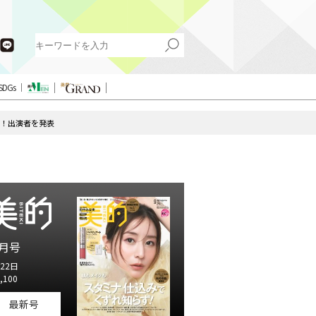
SDGs
定！出演者を発表
月号
22日
,100
最新号