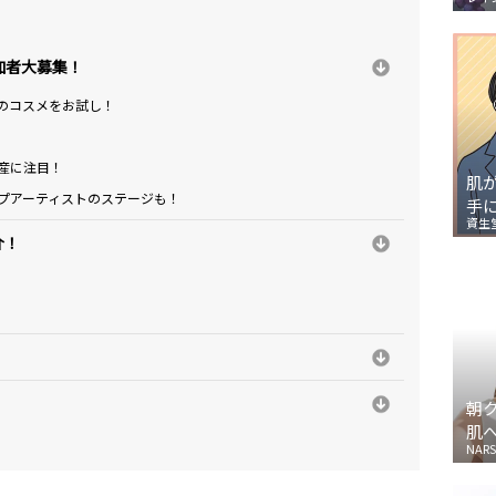
加者大募集！
題のコスメをお試し！
土産に注目！
肌
ップアーティストのステージも！
手
資生
介！
朝
肌
NARS