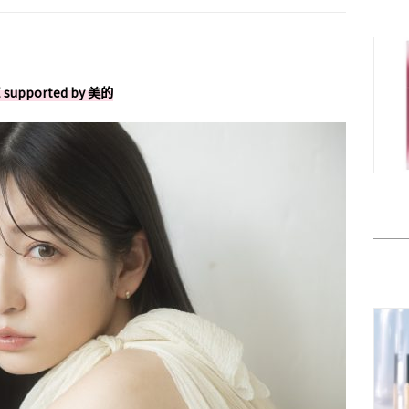
E
supported by
美的