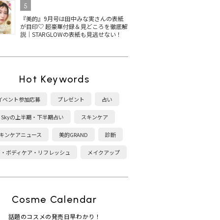
5
『美的』9月号は田中みな実さんの表紙
が目印♡ 超豪華付録＆見どころを徹底解
説｜STARGLOWの表紙も見逃せない！
Hot Keywords
イベント参加応募
プレゼント
占い
Skyの上半期・下半期占い
スキンケア
キンケアニュース
美的GRAND
診断
康・ボディケア・リフレッシュ
メイクアップ
Cosme Calendar
話題のコスメの発売日早わかり！