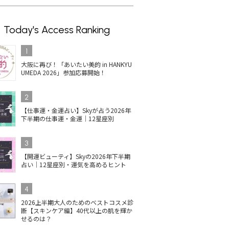
Today's Access Ranking
1
大阪に再び！「あいたい美的 in HANKYU
UMEDA 2026」参加応募開始！
2
【仕事運・金運占い】Skyが占う2026年
下半期の仕事運・金運｜12星座別
3
【開運ビューティ】Skyの2026年下半期
占い｜12星座別・運気を高めるヒント
4
2026上半期大人のためのベストコスメ診
断【スキンケア編】40代以上の肌を輝か
せるのは？