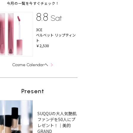
今月の一覧を今すぐチェック！
8.8
Sat
3CE
ベルベット リップティン
ト
￥2,530
へ
Cosme Calendar
Present
SUQQUの大人気艶肌
ファンデを50人にプ
レゼント！｜美的
GRAND