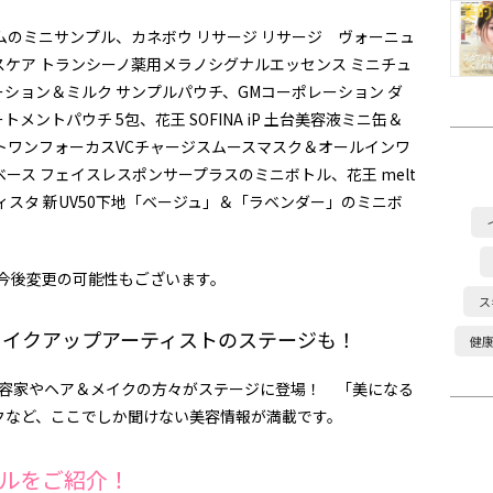
バームのミニサンプル、カネボウ リサージ リサージ ヴォーニュ
ケア トランシーノ薬用メラノシグナルエッセンス ミニチュ
ション＆ミルク サンプルパウチ、GMコーポレーション ダ
ントパウチ 5包、花王 SOFINA iP 土台美容液ミニ缶＆
トワンフォーカスVCチャージスムースマスク＆オールインワ
ース フェイスレスポンサープラスのミニボトル、花王 melt
ィスタ 新UV50下地「ベージュ」＆「ラベンダー」のミニボ
。今後変更の可能性もございます。
ス
＆メイクアップアーティストのステージも！
健
美容家やヘア＆メイクの方々がステージに登場！ 「美になる
クなど、ここでしか聞けない美容情報が満載です。
ルをご紹介！