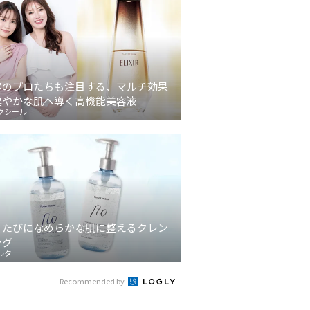
容のプロたちも注目する、マルチ効果
健やかな肌へ導く高機能美容液
クシール
うたびになめらかな肌に整えるクレン
ング
ルタ
Recommended by