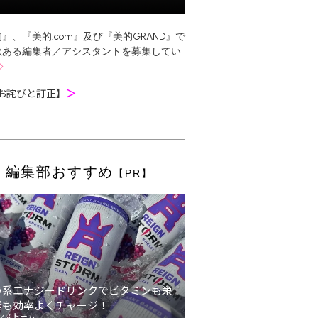
』、『美的.com』及び『美的GRAND』で
欲ある編集者／アシスタントを募集してい
お詫びと訂正】
＞
編集部おすすめ
【PR】
い系エナジードリンクでビタミンも栄
素も効率よくチャージ！
ンストーム