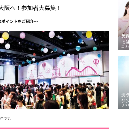
大阪へ！参加者大募集！
のポイントをご紹介～
美
で
エリ
洗
ジ
リベ
様子です。