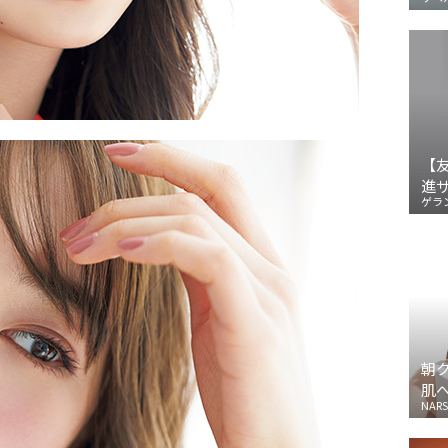
【
進
ゲラ
朝
肌
NARS