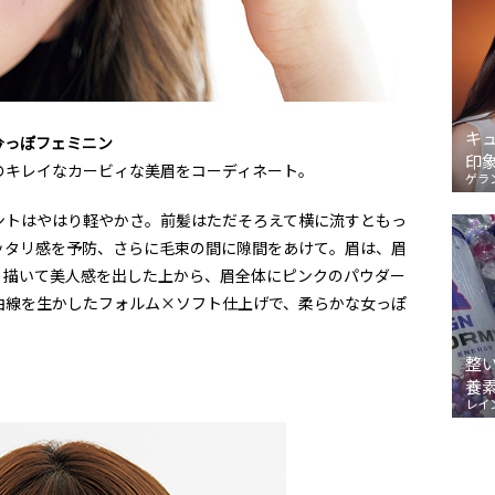
キ
今っぽフェミニン
印
のキレイなカービィな美眉をコーディネート。
ゲラ
ントはやはり軽やかさ。前髪はただそろえて横に流すともっ
ッタリ感を予防、さらに毛束の間に隙間をあけて。眉は、眉
り描いて美人感を出した上から、眉全体にピンクのパウダー
曲線を生かしたフォルム×ソフト仕上げで、柔らかな女っぽ
）
整
養
レイ