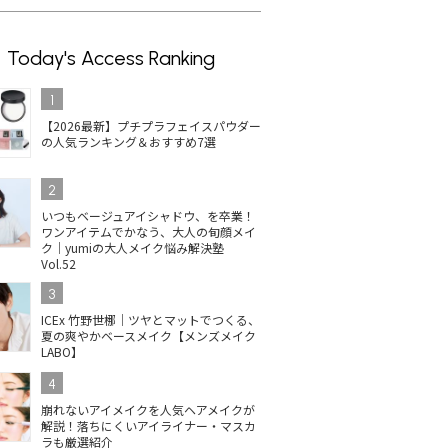
Today's Access Ranking
1
【2026最新】プチプラフェイスパウダー
の人気ランキング＆おすすめ7選
2
いつもベージュアイシャドウ、を卒業！
ワンアイテムでかなう、大人の旬顔メイ
ク｜yumiの大人メイク悩み解決塾
Vol.52
3
ICEx 竹野世梛｜ツヤとマットでつくる、
夏の爽やかベースメイク【メンズメイク
LABO】
4
崩れないアイメイクを人気ヘアメイクが
解説！落ちにくいアイライナー・マスカ
ラも厳選紹介