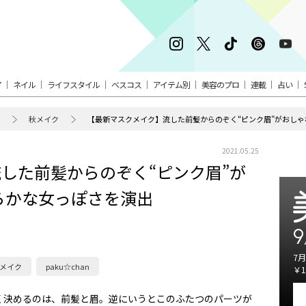
ア
ネイル
ライフスタイル
ベスコス
アイテム別
美容のプロ
連載
占い
秋メイク
【最新マスクメイク】流した前髪からのぞく“ピンク眉”がおしゃ
2021.05.25
した前髪からのぞく“ピンク眉”が
らかな女っぽさを演出
9
7月
メイク
paku☆chan
￥1
く決めるのは、前髪と眉。逆にいうとこのふたつのパーツが