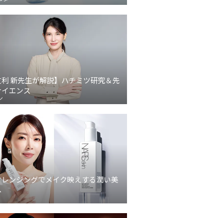
友利 新先生が解説】ハチミツ研究＆先
サイエンス
ン
クレンジングでメイク映えする潤い美
へ