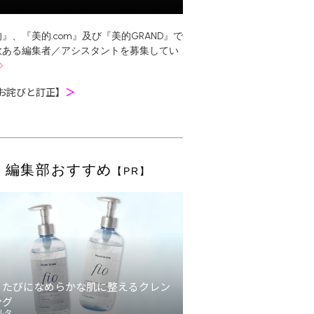
』、『美的.com』及び『美的GRAND』で
欲ある編集者／アシスタントを募集してい
お詫びと訂正】
＞
編集部おすすめ
【PR】
うたびになめらかな肌に整えるクレン
ング
ルタ