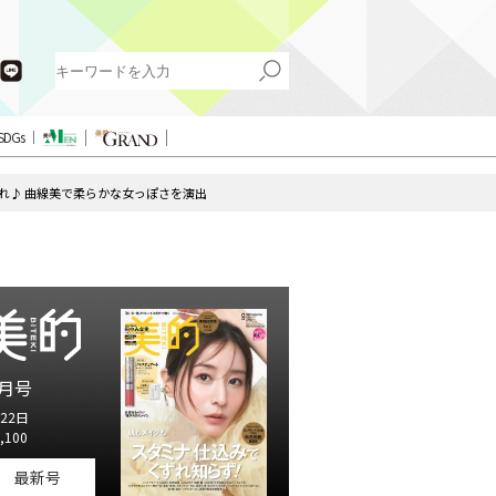
SDGs
れ♪ 曲線美で柔らかな女っぽさを演出
月号
22日
,100
最新号