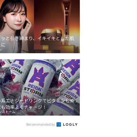
ュッと引き締まり、イキイキとした肌
象に
ン
い系エナジードリンクでビタミンも栄
素も効率よくチャージ！
ンストーム
Recommended by