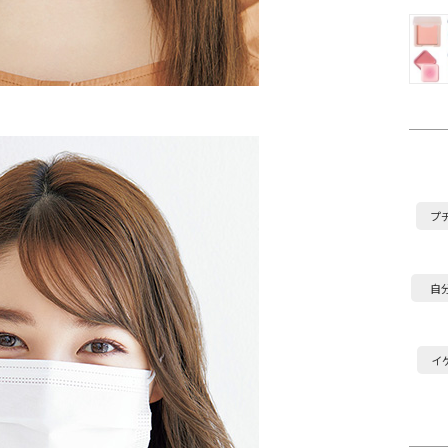
プ
自
イ