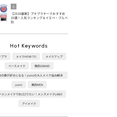
5
【2026最新】プチプラチークおすすめ
20選！人気ランキング＆イエベ・ブルべ
別
Hot Keywords
チプラ
メイクHOW TO
メイクアップ
ベースメイク
美的GRAND
分の顔が好きになる！yumiの大人メイク悩み解決
塾
yumi
美的MEN
ケメンメイクでBUZZりたい！メンズメイクLABO
アイメイク