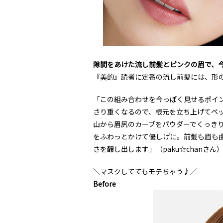
隙間をあけた流し前髪とピンクの眉で、
『美的』読者に定番の流し前髪には、形
「この組み合わせを今っぽく見せるポイ
さり重くなるので、根元を立ち上げてペ
山から眉尻のカーブをパウダーでくっき
をふわっとかけて優しげに。前髪も眉も
さを醸し出します」（paku☆chanさん
＼マスクしててもモテちゃう♪／
Before