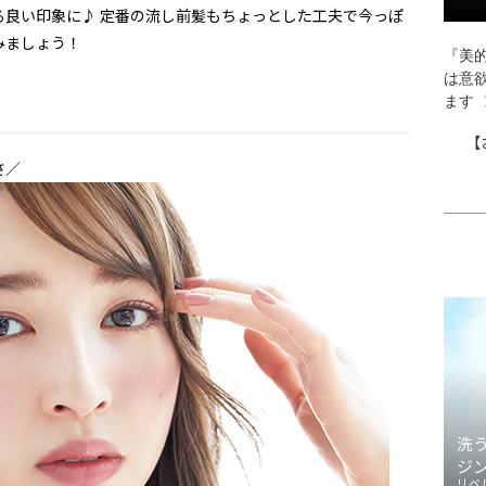
る良い印象に♪ 定番の流し前髪もちょっとした工夫で今っぽ
みましょう！
『美的
は意
ます
【
さ／
洗
ジ
リベ