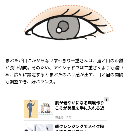
まぶたが目にかからないすっきり一重さんは、眉と目の距離
が長い傾向。そのため、アイシャドウは二重さんよりも濃い
め、広めに設定するとまぶたのハリ感が出て、目と眉の間隔
も調整でき、好バランス。
肌が健やかになる環境作り
A
こそが美肌を手に入れる近
ds
道
by
資生堂（PR）
lo
gl
朝クレンジングでメイク映
y