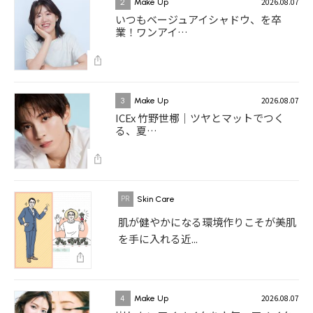
2026.08.07
2
Make Up
いつもベージュアイシャドウ、を卒
業！ワンアイ…
2026.08.07
3
Make Up
ICEx 竹野世梛｜ツヤとマットでつく
る、夏…
Skin Care
肌が健やかになる環境作りこそが美肌
を手に入れる近...
2026.08.07
4
Make Up