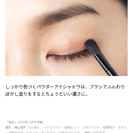
しっかり色づくパウダーアイシャドウは、ブラシでふんわり
ぼかし塗りをするとちょうどいい濃さに。
『美的』2020年12月号掲載
撮影／横山翔平（t.cube） ヘア＆メイク／佐伯エミー スタイリスト／程野祐子 モデル
／大塚まゆか イラスト／きくちりえ（Softdesign LLP） 構成／村花杏子