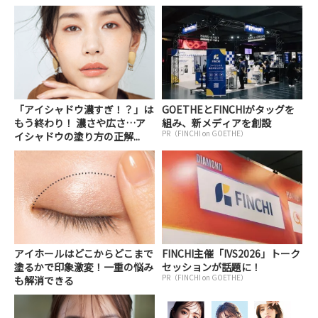
「アイシャドウ濃すぎ！？」は
GOETHEとFINCHIがタッグを
もう終わり！ 濃さや広さ…ア
組み、新メディアを創設
PR（FINCHI on GOETHE）
イシャドウの塗り方の正解...
アイホールはどこからどこまで
FINCHI主催「IVS2026」トーク
塗るかで印象激変！一重の悩み
セッションが話題に！
PR（FINCHI on GOETHE）
も解消できる