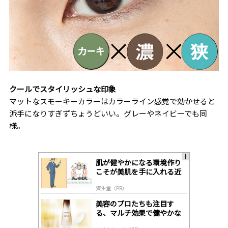
クールでスタイリッシュな印象
マットなスモーキーカラーはカラーライン感覚で効かせると
派手になりすぎずちょうどいい。グレーやネイビーでも同
様。
肌が健やかになる環境作り
A
こそが美肌を手に入れる近
ds
道
by
資生堂（PR）
lo
gl
美容のプロたちも注目す
y
る、マルチ効果で健やかな
肌へ導く高機能美容液