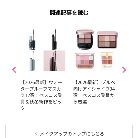
関連記事を読む
スカ
【2026最新】ウォー
【2026最新】ブルベ
「ア
スラン
タープルーフマスカ
向けアイシャドウ34
で飛
た
ラ12選！ベスコス受
選！ベスコス受賞か
みM
目
賞＆秋冬新作をピッ
ら厳選
イメ
ク
いた
テム
メイクアップのトップにもどる