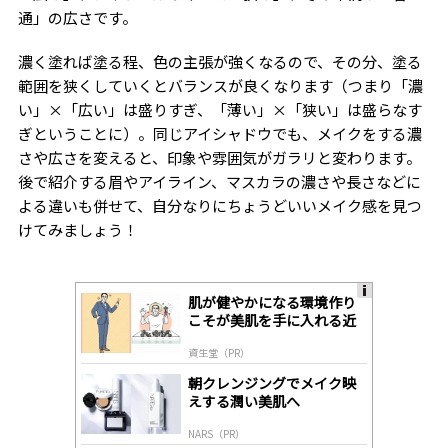
通」の広さです。
濃く塗れば塗る程、色の主張が強くなるので、その分、塗る
範囲を狭くしていくとバランスが良くなります（つまり「濃
い」×「広い」は盛りすぎ、「薄い」×「狭い」は盛らなす
ぎということに）。同じアイシャドウでも、メイクをする濃
さや広さを変えると、印象や雰囲気がガラリと変わります。
後で紹介する眉やアイライン、マスカラの濃さや長さなどに
よる違いも併せて、自分なりにちょうどいいメイク感を見つ
けてみましょう！
肌が健やかになる環境作り
A
こそが美肌を手に入れる近
ds
道
by
資生堂（PR）
lo
gl
朝クレンジングでメイク映
y
えする潤い美肌へ
NARS（PR）