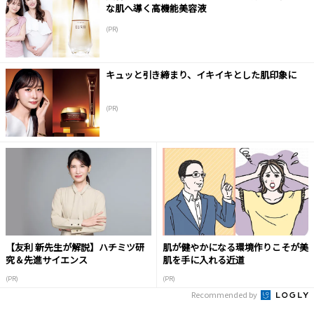
な肌へ導く高機能美容液
(PR)
キュッと引き締まり、イキイキとした肌印象に
(PR)
【友利 新先生が解説】ハチミツ研
肌が健やかになる環境作りこそが美
究＆先進サイエンス
肌を手に入れる近道
(PR)
(PR)
Recommended by