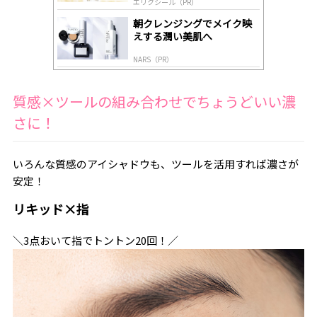
エリクシール（PR）
朝クレンジングでメイク映
えする潤い美肌へ
NARS（PR）
質感×ツールの組み合わせでちょうどいい濃
さに！
いろんな質感のアイシャドウも、ツールを活用すれば濃さが
安定！
リキッド×指
＼3点おいて指でトントン20回！／