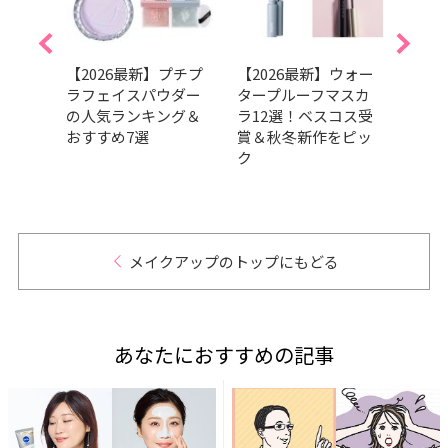
すみ
【2026最新】プチプ
【2026最新】ウォー
【20
化が
ラフェイスパウダー
タープルーフマスカ
向け
グラ
の人気ランキング＆
ラ12選！ベスコス受
選！
ァン
おすすめ7選
賞＆秋冬新作をピッ
ら厳
ク
メイクアップのトップにもどる
あなたにおすすめの記事