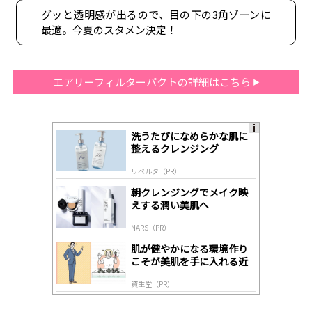
グッと透明感が出るので、目の下の3角ゾーンに
最適。今夏のスタメン決定！
エアリーフィルターパクトの詳細はこちら
洗うたびになめらかな肌に
A
整えるクレンジング
ds
by
リベルタ（PR）
lo
gl
朝クレンジングでメイク映
y
えする潤い美肌へ
NARS（PR）
肌が健やかになる環境作り
こそが美肌を手に入れる近
道
資生堂（PR）