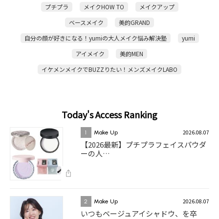
プチプラ
メイクHOW TO
メイクアップ
ベースメイク
美的GRAND
自分の顔が好きになる！yumiの大人メイク悩み解決塾
yumi
アイメイク
美的MEN
イケメンメイクでBUZZりたい！メンズメイクLABO
Today's Access Ranking
2026.08.07
1
Make Up
【2026最新】プチプラフェイスパウダ
ーの人…
2026.08.07
2
Make Up
いつもベージュアイシャドウ、を卒