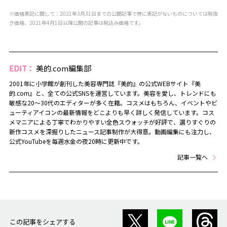
※価格表記に関して：2021年3月31日までの公開記事で特に表記がないものについては税抜
き価格、2021年4月1日以降公開の記事は税込み価格です。
EDIT：
美的.com編集部
2001年に小学館が創刊した美容専門誌『美的』の公式WEBサイト『美
的.com』と、全ての公式SNSを運営しています。美容を愛し、トレンドにも
敏感な20～30代のエディターが多く在籍。コスメはもちろん、イベントやビ
ューティアイコンの最新情報をどこよりも早く詳しく発信しています。コス
メマニアによる丁寧でわかりやすい全色スウォッチが好評で、選りすぐりの
新作コスメを深掘りしたニュース記事制作が大得意。動画編集にも注力し、
公式YouTubeを毎週水金の夜20時に更新中です。
記事一覧へ
この記事をシェアする