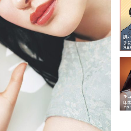
肌
手
資生
キ
印
ゲラ