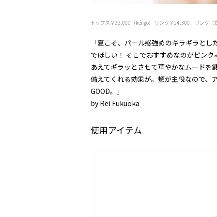
トップス￥33,000（kéngo） リング￥14,300、リング（右
「夏こそ、パール感強めのギラギラとし
でほしい！ そこでおすすめなのがピン
あえてギラッとさせて華やかなムードを
備えてくれる効果が。頬が主役なので、
GOOD。」
――by Rei Fukuoka
使用アイテム