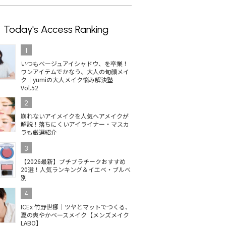
Today's Access Ranking
1
いつもベージュアイシャドウ、を卒業！
ワンアイテムでかなう、大人の旬顔メイ
ク｜yumiの大人メイク悩み解決塾
Vol.52
2
崩れないアイメイクを人気ヘアメイクが
解説！落ちにくいアイライナー・マスカ
ラも厳選紹介
3
【2026最新】プチプラチークおすすめ
20選！人気ランキング＆イエベ・ブルべ
別
4
ICEx 竹野世梛｜ツヤとマットでつくる、
夏の爽やかベースメイク【メンズメイク
LABO】