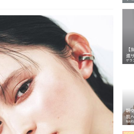
【
進
ゲラ
朝
肌
NARS