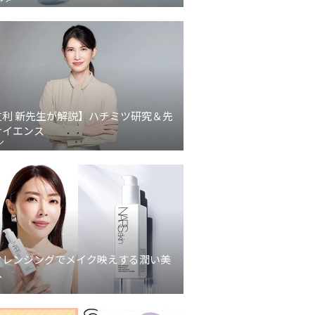
友利 新先生が解説】ハチミツ研究＆先
サイエンス
ン
クレンジングでメイク映えする潤い美
へ