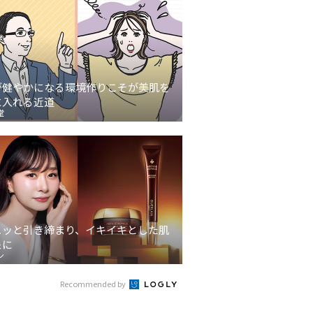
が健やかになる環境作りこそが美肌を
に入れる近道
堂
ュッと引き締まり、イキイキとした肌
象に
ン
Recommended by