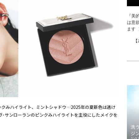
『美的
は意
ます
【
クみハイライト、ミントシャドウ…2025年の夏新色は透け
ヴ･サンローランのピンクみハイライトを主役にしたメイクを
洗
ジ
リベ