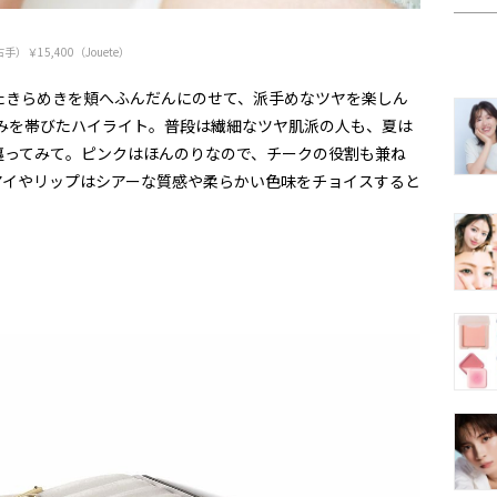
手）￥15,400（Jouete）
たきらめきを頬へふんだんにのせて、派手めなツヤを楽しん
クみを帯びたハイライト。普段は繊細なツヤ肌派の人も、夏は
纏ってみて。ピンクはほんのりなので、チークの役割も兼ね
アイやリップはシアーな質感や柔らかい色味をチョイスすると