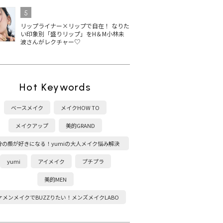
5
リップライナー×リップで自在！ なりた
い印象別「盛りリップ」をH＆M小林未
波さんがレクチャー♡
Hot Keywords
ベースメイク
メイクHOW TO
メイクアップ
美的GRAND
分の顔が好きになる！yumiの大人メイク悩み解決
塾
yumi
アイメイク
プチプラ
美的MEN
ケメンメイクでBUZZりたい！メンズメイクLABO