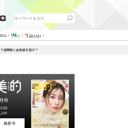
SDGs
トで透明感と血色感を宿す♡
月号
22日
,100
最新号