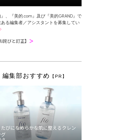
』、『美的.com』及び『美的GRAND』で
欲ある編集者／アシスタントを募集してい
お詫びと訂正】
＞
編集部おすすめ
【PR】
うたびになめらかな肌に整えるクレン
ング
ルタ