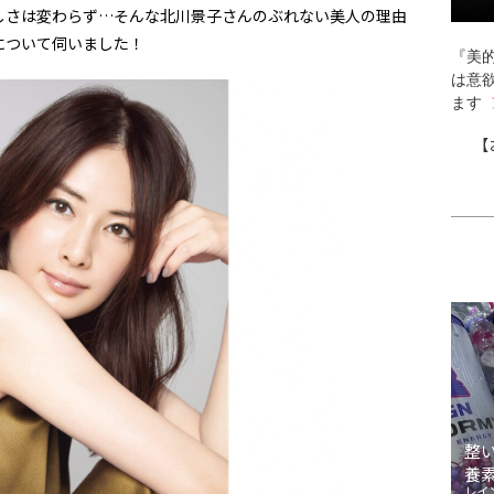
しさは変わらず…そんな北川景子さんのぶれない美人の理由
について伺いました！
『美的
は意
ます
【
整
養
レイ