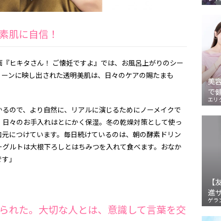
素肌に自信！
画『ヒキタさん！ ご懐妊ですよ』では、お風呂上がりのシー
リーンに映し出された透明美肌は、日々のケアの賜たまも
美
で
エリ
かるので、より自然に、リアルに演じるためにノーメイクで
、日々のお手入れはとにかく保湿。冬の乾燥対策として使っ
口元につけています。毎日続けているのは、朝の酵素ドリン
ーグルトは大根下ろしとはちみつを入れて食べます。おなか
です」
【
進
ゲラ
られた。大切な人とは、意識して言葉を交