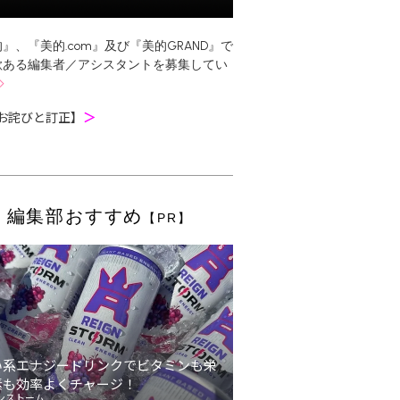
』、『美的.com』及び『美的GRAND』で
欲ある編集者／アシスタントを募集してい
お詫びと訂正】
＞
編集部おすすめ
【PR】
い系エナジードリンクでビタミンも栄
素も効率よくチャージ！
ンストーム