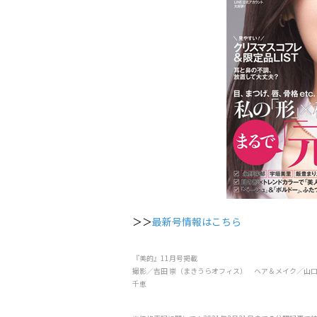
＞＞
最新号情報はこちら
『美的』11月号掲載
撮影／吉田 崇（まきうらオフィス） ヘア＆メイク／山
千恵