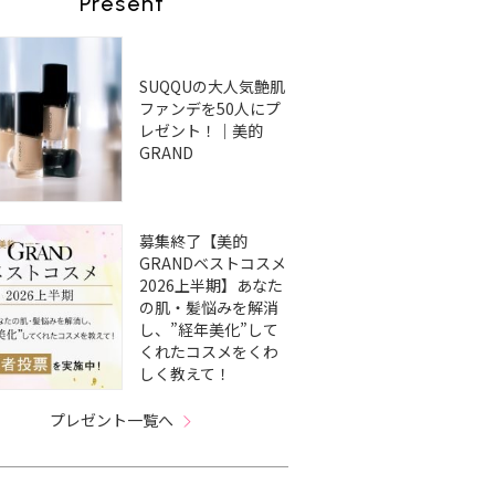
Present
SUQQUの大人気艶肌
ファンデを50人にプ
レゼント！｜美的
GRAND
募集終了【美的
GRANDベストコスメ
2026上半期】あなた
の肌・髪悩みを解消
し、”経年美化”して
くれたコスメをくわ
しく教えて！
プレゼント一覧へ