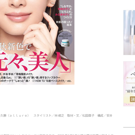
口久勝（ａｌｌｕｒｅ） スタイリスト／林 峻之 取材・文／松田亜子 構成／安井