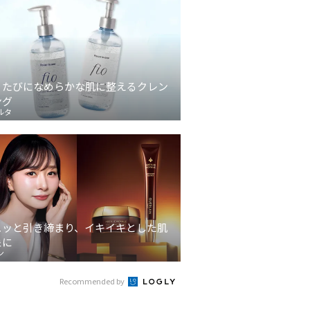
うたびになめらかな肌に整えるクレン
ング
ルタ
ュッと引き締まり、イキイキとした肌
象に
ン
Recommended by