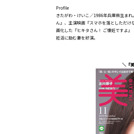
Profile
きたがわ・けいこ／1986年兵庫県生ま
ん』、主演映画『スマホを落としただけ
画化した『ヒキタさん！ ご懐妊ですよ』
妊活に励む妻を好演。
＼『美