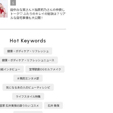
5
田中みな実さん×指原莉乃さんの仲良し
トーク♡ ふたりのキレイの秘訣は？リア
ルな自宅事情も大公開！
Hot Keywords
健康・ボディケア・リフレッシュ
健康・ボディケア・リフレッシュニュース
表紙インタビュー
宝塚歌劇OGセルフメイク
＃美的エンタメ部
気になるあの人のビューティレシピ
ライフスタイル特集
容家 石井美保の語りたいコスメ
石井 美保