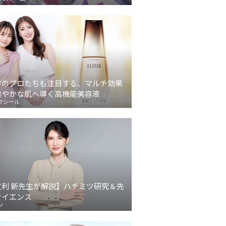
容のプロたちも注目する、マルチ効果
健やかな肌へ導く高機能美容液
クシール
友利 新先生が解説】ハチミツ研究＆先
サイエンス
ン