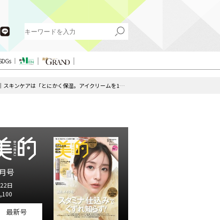
SDGs
北川景子さん“ぶれない美人”の理由｜スキンケアは「とにかく保湿。アイクリームを1年中つけています」
月号
22日
,100
最新号