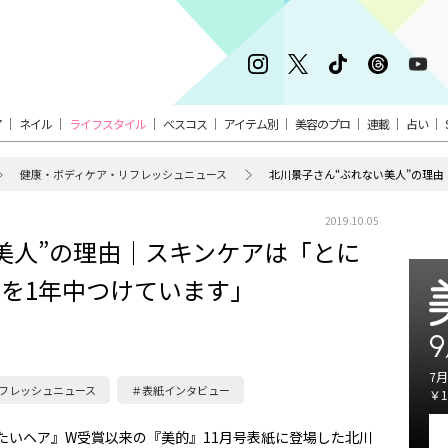
ア
ネイル
ライフスタイル
ベスコス
アイテム別
美容のプロ
連載
占い
健康・ボディケア・リフレッシュニュース
2019.10.05
美人”の理由｜スキンケアは「とに
を1年中つけています」
9
7月
フレッシュニュース
＃表紙インタビュー
￥1
りたいヘア』W受賞以来の『美的』11月号表紙に登場した北川