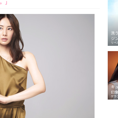
。」
洗
ジ
リベ
キ
印
ゲラ