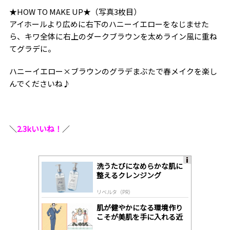
★HOW TO MAKE UP★（写真3枚目）
アイホールより広めに右下のハニーイエローをなじませた
ら、キワ全体に右上のダークブラウンを太めライン風に重ね
てグラデに。
ハニーイエロー×ブラウンのグラデまぶたで春メイクを楽し
んでくださいね♪
＼
2.3kいいね！
／
洗うたびになめらかな肌に
A
整えるクレンジング
ds
by
リベルタ（PR）
lo
gl
肌が健やかになる環境作り
y
こそが美肌を手に入れる近
道