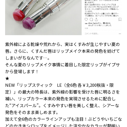
紫外線による乾燥や荒れから、実はくすみが生じやすい夏の
唇。さらに、くすんだ唇はリップメイク本来の発色を妨げて
しまいがちなんです…。
そんな夏のリップメイク事情に着目した限定リップがイプサ
から登場します！
★
NEW「リップスティック LE（全6色 各￥3,200税抜・限
定）」の最大の特長は、紫外線の影響を受けた唇に明るさを
補い、リップカラー本来の発色を実現させるために配合し
た“アイスパール”。くすみやすい唇を美しく整え、シアーな
発色をそのまま楽しめます。
加えて全6色のカラーラインアップも注目！ぶどうやいちごな
どのかき氷シロップをイメージした涼やかなカラーが勢揃い