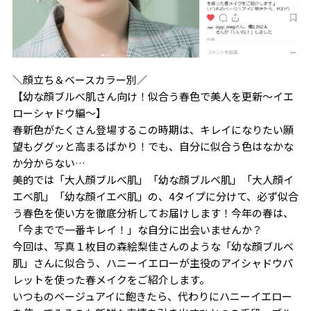
＼顔立ち＆ベースカラー別／
【幼な顔ブルべ肌さん向け！似合う春色で美人を更新～イエ
ローシャドウ編～】
春新色がたくさん登場するこの時期は、キレイになりたい願
望もググッと高まるばかり！でも、自分に似合う色はなかな
か分からない…
美的では「大人顔ブルべ肌」「幼な顔ブルベ肌」「大人顔イ
エベ肌」「幼な顔イエベ肌」の、4タイプに分けて、必ず似合
う春色を使い方を徹底分析してお届けします！今年の春は、
「今までで一番キレイ！」な自分に出会いませんか？
今回は、写真１枚目の森絵梨佳さんのような「幼な顔ブルベ
肌」さんに似合う、ハニーイエローが主役のアイシャドウパ
レットを使った春メイクをご紹介します。
いつものベージュアイに飽きたら、代わりにハニーイエロー