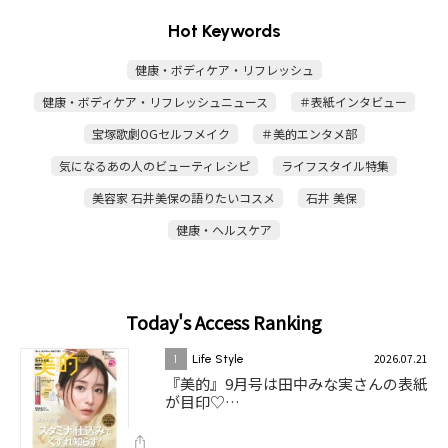
Hot Keywords
健康・ボディケア・リフレッシュ
健康・ボディケア・リフレッシュニュース
＃表紙インタビュー
宝塚歌劇OGセルフメイク
＃美的エンタメ部
気になるあの人のビューティレシピ
ライフスタイル特集
美容家 石井美保の語りたいコスメ
石井 美保
健康・ヘルスケア
Today's Access Ranking
2026.07.21
1
Life Style
『美的』9月号は田中みな実さんの表紙
が目印♡…