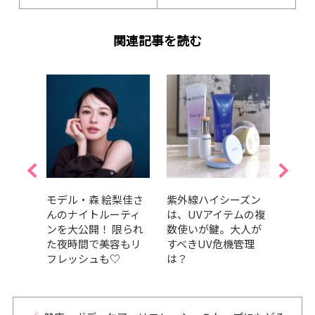
関連記事を読む
0歳。
モデル・森 絵梨佳さ
紫外線ハイシーズン
目の
課題
んのナイトルーティ
は、UVアイテムの複
てい
ンを大公開！ 限られ
数使いが鍵。大人が
必要
た夜時間で美容もリ
すべきUV危機管理
の取
フレッシュも♡
は？