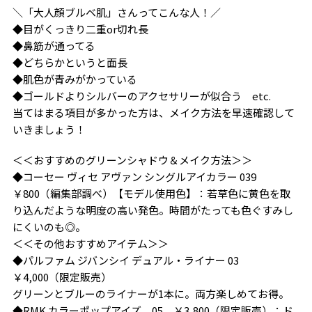
＼「大人顔ブルベ肌」さんってこんな人！／
◆目がくっきり二重or切れ長
◆鼻筋が通ってる
◆どちらかというと面長
◆肌色が青みがかっている
◆ゴールドよりシルバーのアクセサリーが似合う etc.
当てはまる項目が多かった方は、メイク方法を早速確認して
いきましょう！
＜＜おすすめのグリーンシャドウ＆メイク方法＞＞
◆コーセー ヴィセ アヴァン シングルアイカラー 039
￥800（編集部調べ）【モデル使用色】：若草色に黄色を取
り込んだような明度の高い発色。時間がたっても色ぐすみし
にくいのも◎。
＜＜その他おすすめアイテム＞＞
◆パルファム ジバンシイ デュアル・ライナー 03
￥4,000（限定販売）
グリーンとブルーのライナーが1本に。両方楽しめてお得。
◆RMK カラーポップアイズ 05 ￥3,800（限定販売）：ド