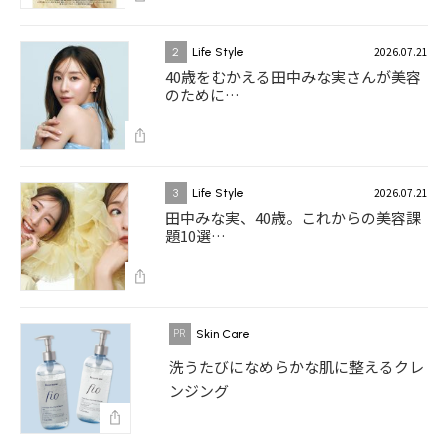
2026.07.21
2
Life Style
40歳をむかえる田中みな実さんが美容
のために…
2026.07.21
3
Life Style
田中みな実、40歳。これからの美容課
題10選…
Skin Care
洗うたびになめらかな肌に整えるクレ
ンジング