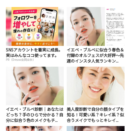
SNSアカウントを着実に成長。
イエベ・ブルベに似合う春色＆
実はみんなココ使ってます。
付録のオルフェスが大好評～先
PR（Dreaw合同会社）
週のインスタ人気ランキン...
イエベ・ブルベ診断｜あなたは
美人度診断で自分の顔タイプを
どっち？手のひらで分かる？自
知る！可愛い系？キレイ系？似
分に似合う色のメイクもチ...
合うメイクでもっとキレイ...