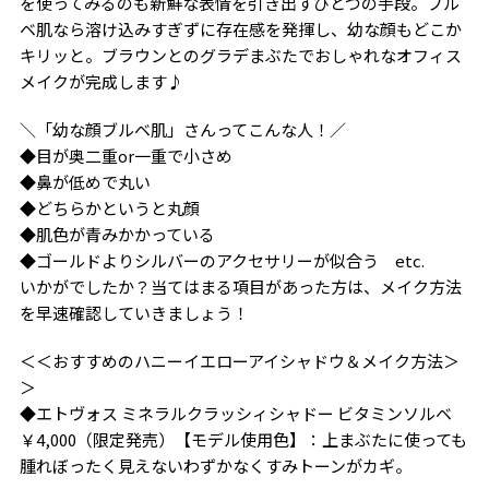
を使ってみるのも新鮮な表情を引き出すひとつの手段。ブル
ベ肌なら溶け込みすぎずに存在感を発揮し、幼な顔もどこか
キリッと。ブラウンとのグラデまぶたでおしゃれなオフィス
メイクが完成します♪
＼「幼な顔ブルベ肌」さんってこんな人！／
◆目が奥二重or一重で小さめ
◆鼻が低めで丸い
◆どちらかというと丸顔
◆肌色が青みかかっている
◆ゴールドよりシルバーのアクセサリーが似合う etc.
いかがでしたか？当てはまる項目があった方は、メイク方法
を早速確認していきましょう！
＜＜おすすめのハニーイエローアイシャドウ＆メイク方法＞
＞
◆エトヴォス ミネラルクラッシィシャドー ビタミンソルベ
￥4,000（限定発売）【モデル使用色】：上まぶたに使っても
腫れぼったく見えないわずかなくすみトーンがカギ。