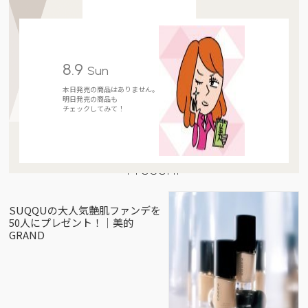
8.9
Sun
本日発売の商品はありません。
明日発売の商品も
チェックしてみて！
Present
SUQQUの大人気艶肌ファンデを
50人にプレゼント！｜美的
GRAND