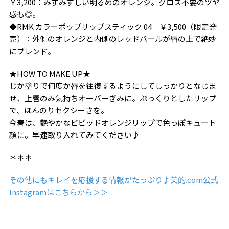
￥3,200：みずみずしい明るめのオレンジ。グロス不要のツヤ
感も◎。
◆RMK カラーポップリップスティック 04 ￥3,500（限定発
売）：外側のオレンジと内側のレッドパールが唇の上で絶妙
にブレンド。
★HOW TO MAKE UP★
じか塗りで何度か唇を往復するようにしてしっかりとなじま
せ、上唇のみ気持ちオーバーぎみに。ぷっくりとしたリップ
で、ほんのりセクシーさを。
今春は、艶やかなビビッドオレンジリップで色っぽキュート
顔に。早速取り入れてみてください♪
＊＊＊
その他にもキレイを応援する情報がたっぷり♪美的.com公式
Instagramはこちらから＞＞