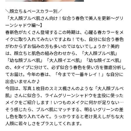
＼顔立ち＆ベースカラー別／
「大人顔ブルべ肌さん向け！似合う春色で美人を更新～グリ
ーンシャドウ編～】
春新色がたくさん登場するこの時期は、心躍る春カラーをメ
イクに取り入れてみたいですよね！でも、自分に似合う春色
がわからずお悩みの方も多いのではないでしょうか？美的
は、顔立ちと肌色の組み合わせから、「大人顔ブルべ肌」
「幼な顔ブルベ肌」「大人顔イエベ肌」「幼な顔イエベ肌」
の、4タイプに分けて、必ず似合う春色を使い方を徹底分析し
てお届け。今年の春は、「今までで一番キレイ！」な自分に
出会いませんか♪
今回は、写真１枚目のスミス楓さんのような「大人顔ブルベ
肌」さんに似合う、ライムグリーンシャドウを主役に使った
メイクをご紹介します！いつものメイクに何かが足りない…
そう感じたら、ブルベ肌にマッチする、明るいグリーンの差
し色を取り入れてみて。うっかりすると老け見えしがちな大
人顔に若々しさをプラスしてくれます。