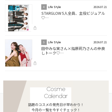
2026.07.21
4
Life Style
STARGLOW 5人全員、主役ビジュアル
♡…
2026.07.21
5
Life Style
田中みな実さん×指原莉乃さんの仲良
しトーク♡…
Cosme
Calendar
話題のコスメの発売日が早わかり！
今月の一覧を今すぐチェック！