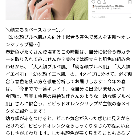
＼顔立ち＆ベースカラー別／
【幼な顔ブルべ肌さん向け！似合う春色で美人を更新～オレ
ンジリップ編～】
春新色がたくさん登場するこの時期は、自分に似合う春カラ
ーを取り入れてみませんか？美的では顔立ちと肌色の組み合
わせから、「大人顔ブルべ肌」「幼な顔ブルベ肌」「大人顔
イエベ肌」「幼な顔イエベ肌」の、4タイプに分けて、必ず似
合う春色を使い方を徹底分析してお届けします！今年の春
は、「今までで一番キレイ！」な自分に出会いませんか？
今回は、写真１枚目の森絵梨佳さんのような「幼な顔ブルベ
肌」さんに似合う、ビビッドオレンジリップが主役の春メイ
クをご紹介します！
幼な顔が赤をつけると、どこか気合が入った感じに見えがち
だけれど、ビビッドオレンジならしっくりなじんで程よい女
らしさが加わります。しかも顔色が悪く見えることもあるブ