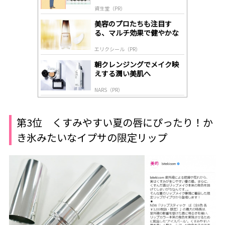
道
by
資生堂（PR）
lo
gl
美容のプロたちも注目す
y
る、マルチ効果で健やかな
肌へ導く高機能美容液
エリクシール（PR）
朝クレンジングでメイク映
えする潤い美肌へ
NARS（PR）
第3位 くすみやすい夏の唇にぴったり！か
き氷みたいなイプサの限定リップ