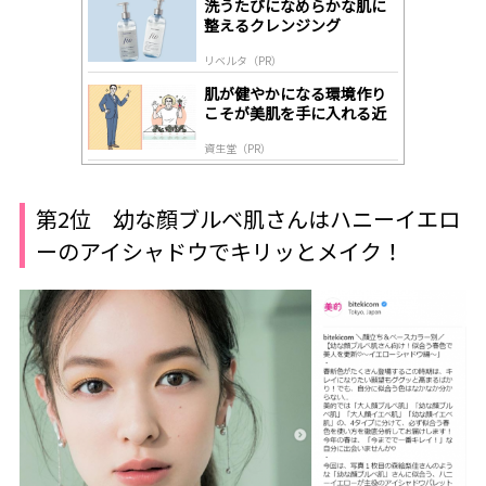
洗うたびになめらかな肌に
y
整えるクレンジング
リベルタ（PR）
肌が健やかになる環境作り
こそが美肌を手に入れる近
道
資生堂（PR）
第2位 幼な顔ブルベ肌さんはハニーイエロ
ーのアイシャドウでキリッとメイク！