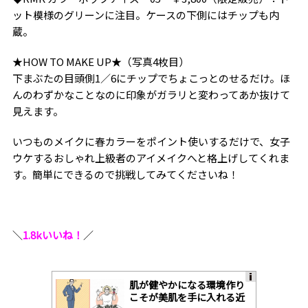
ット模様のグリーンに注目。ケースの下側にはチップも内
蔵。
★HOW TO MAKE UP★（写真4枚目）
下まぶたの目頭側1／6にチップでちょこっとのせるだけ。ほ
んのわずかなことなのに印象がガラリと変わってあか抜けて
見えます。
いつものメイクに春カラーをポイント使いするだけで、女子
ウケするおしゃれ上級者のアイメイクへと格上げしてくれま
す。簡単にできるので挑戦してみてくださいね！
＼
1.8kいいね！
／
肌が健やかになる環境作り
A
こそが美肌を手に入れる近
ds