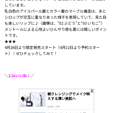
しています。
乳白色のアイスパール層とカラー層のマーブル構造は、氷と
シロップが交互に重なりあった様子を表現していて、見た目
も楽しいリップに♪（画像は、“02 ぶどう”と“03 いちご”）
メントールによる心地よいひんやり感も夏には嬉しいポイン
トです。
★★★
4月26日より限定発売スタート（4月12日より予約スター
ト）！ぜひチェックしてみて！
＼
2.1kいいね！
／
朝クレンジングでメイク映
A
えする潤い美肌へ
ds
by
NARS（PR）
lo
gl