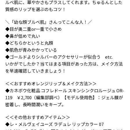
ルベ肌に、華やかさもプラスしてくれます。ちゅるんとした
質感のリップを選ぶのもコツ！
＼「幼な顔ブルベ肌」さんってこんな人！／
◆目が奥二重or一重で小さめ
◆鼻が低めで丸い
◆どちらかというと丸顔
◆肌色が青みかかっている
◆ゴールドよりシルバーのアクセサリーが似合う etc.
いかがでしたか？当てはまる項目があった方は、メイク方法
を早速確認していきましょう！
＜＜おすすめオレンジリップ＆メイク方法＞＞
◆カネボウ化粧品 コフレドール スキンシンクロルージュ OR-
119 ￥2,700（編集部調べ）【モデル使用色】：ジェル膜が
密着し、長時間潤いをキープ。
＜＜その他おすすめアイテム＞＞
◆レ・メルヴェイユーズ ラデュレ リップカラー 07